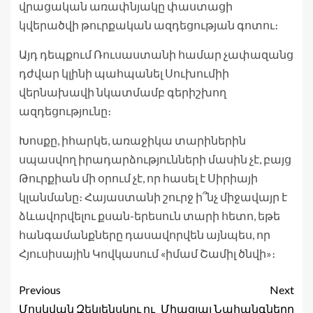
վրացական առափնյակը փաստացի
կվերածվի թուրքական ազդեցության գոտու։
Այդ դեպքում Ռուսաստանի համար չափազանց
դժվար կլինի պահպանել Սուխումիի
վերնախավի նկատմամբ գերիշխող
ազդեցությունը։
Խոսքը, իհարկե, առաջիկա տարիներին
սպասվող իրադարձությունների մասին չէ, բայց
Թուրքիան մի օրում չէ, որ հասել է Սիրիայի
կլանմանը։ Հայաստանի շուրջ ի՞նչ միջավայր է
ձևավորվելու քսան-երեսուն տարի հետո, եթե
հանգամանքները դասավորվեն այնպես, որ
Հյուսիսային Կովկասում «իմամ Շամիլ ծնվի»։
Previous
Next
Մոսկվան Զեկլենսկու ու
Միացյալ Նահանգները