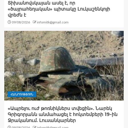
Տիխանովսկայան ասել է, որ
«ծայրահեղական» պիտակը Լուկաշենկոյի
վրեժն է
09/08/2026
infomitk@gmail.com
ՀԱՆՐՈՒԹՅՈՒՆ
«Ապրելու ուժ թոռնիկներս տվեցին». Նարեկ
Գրիգորյանն անմահացել է հոկտեմբերի 19-ին
Ջրականում. Լուսանկարներ
09/08/2026
infomitk@gmail.com