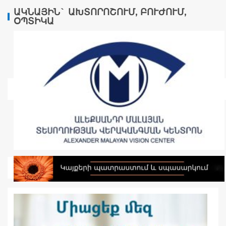
ԱԿՆԱՅԻՆ` ԱԽՏՈՐՈՇՈՒՄ, ԲՈՒԺՈՒՄ,
ՕՊՏԻԿԱ