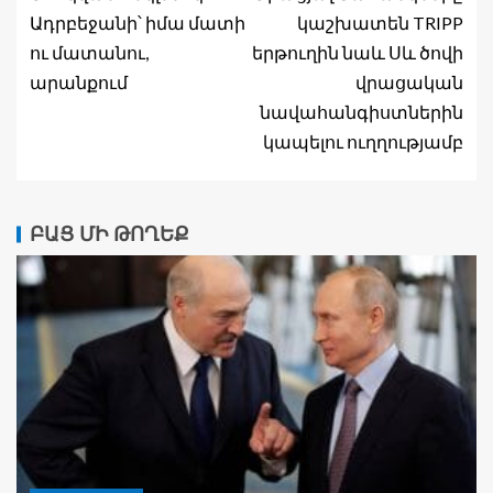
Ադրբեջանի՝ իմա մատի
կաշխատեն TRIPP
ու մատանու,
երթուղին նաև Սև ծովի
արանքում
վրացական
նավահանգիստներին
կապելու ուղղությամբ
ԲԱՑ ՄԻ ԹՈՂԵՔ