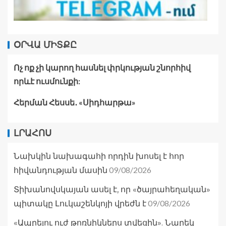
ՕՐՎԱ ՄԻՏՔԸ
Ոչ ոք չի կարող հասնել փրկության շնորհիվ
որևէ ուսմունքի:
Հերման Հեսսե․ «Սիդհարթա»
ԼՐԱՀՈՍ
Նախկին նախագահի որդին խոսել է հոր
09/08/2026
հիվանդության մասին
Տիխանովսկայան ասել է, որ «ծայրահեղական»
09/08/2026
պիտակը Լուկաշենկոյի վրեժն է
«Ապրելու ուժ թոռնիկներս տվեցին». Նարեկ