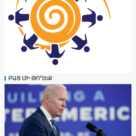
ԲԱՑ ՄԻ ԹՈՂԵՔ