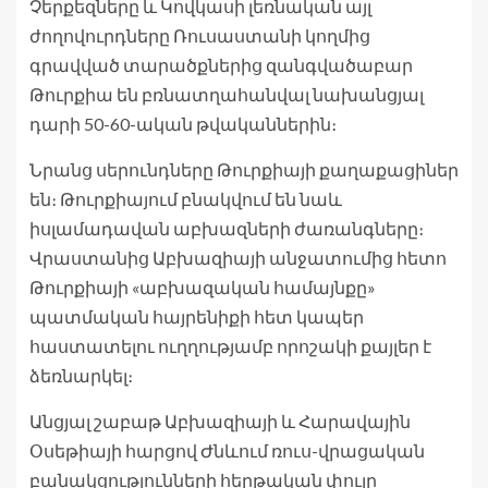
Չերքեզները և Կովկասի լեռնական այլ
ժողովուրդները Ռուսաստանի կողմից
գրավված տարածքներից զանգվածաբար
Թուրքիա են բռնատղահանվալ նախանցյալ
դարի 50-60-ական թվականներին։
Նրանց սերունդները Թուրքիայի քաղաքացիներ
են։ Թուրքիայում բնակվում են նաև
իսլամադավան աբխազների ժառանգները։
Վրաստանից Աբխազիայի անջատումից հետո
Թուրքիայի «աբխազական համայնքը»
պատմական հայրենիքի հետ կապեր
հաստատելու ուղղությամբ որոշակի քայլեր է
ձեռնարկել։
Անցյալ շաբաթ Աբխազիայի և Հարավային
Օսեթիայի հարցով Ժնևում ռուս-վրացական
բանակցությունների հերթական փուլը