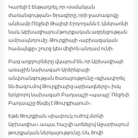
Կարելի է ենթադրել, որ «օսմանյան
ժառանգության» ծրագիրը, որի ջատագովը
անձամբ Ռեջեփ Թայիփ Էրդողանն է, կներառնի
նաև Աբխազիայում թուրքական ազդեցության
ամրապնդումը։ Թուրքիայի «աբխազական
համայնքը» շուրջ կես միլիոն անդամ ունի։
Բաց աղբյուրները վկայում են, որ Աբխազիայի
առաջին նախագահ Արձինբայի
անվտանգության ծառայությունը «գլխավորել
են ծագումով Թուրքիայից աբխազները», իսկ
երկրորդ նախագահ Բաղապշի «պապը՝ Ռեջեփ
Բաղապշը ծնվել է Թուրքիայում»։
Եթե Թուրքիան «փափուկ ուժով մտնի
Աբխազիա», ապա, հաշվի առնելով Աջարիայում
թուրքական ներկայությունը, Սև ծովի