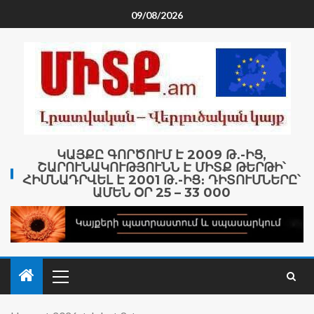
09/08/2026
ԿԱՅՔԸ ԳՈՐԾՈՒՄ Է 2009 Թ․-ԻՑ,
ՇԱՐՈՒՆԱԿՈՒԹՅՈՒՆՆ Է ՄԻՏՔ ԹԵՐԹԻ՝
ՀԻՄՆԱԴՐՎԵԼ Է 2001 Թ․-ԻՑ։ ԴԻՏՈՒՄՆԵՐԸ՝
ԱՄԵՆ ՕՐ 25 – 33 000