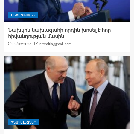
ՄԻՋԱԶԳԱՅԻՆ
Նախկին նախագահի որդին խոսել է հոր
հիվանդության մասին
09/08/2026
infomitk@gmail.com
ՊՆԱԿԱԼԵԶՆԵՐ