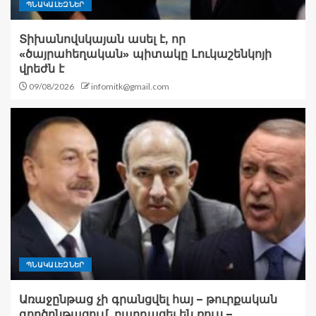
ՊՆԱԿԱԼԵԶՆԵՐ
Տիխանովսկայան ասել է, որ
«ծայրահեղական» պիտակը Լուկաշենկոյի
վրեժն է
09/08/2026
infomitk@gmail.com
ՊՆԱԿԱԼԵԶՆԵՐ
Առաջընթաց չի գրանցվել հայ – թուրքական
գործընթացում, բարդացել են ռուս –