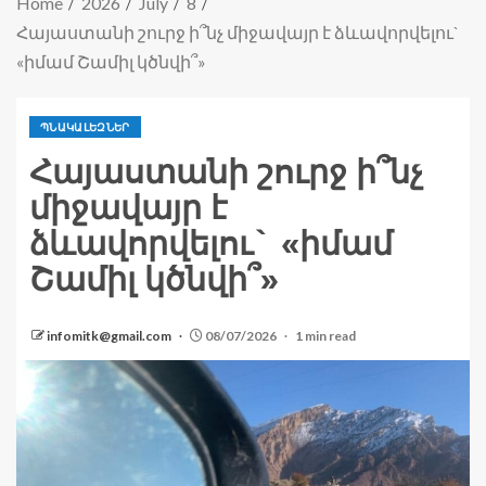
Home
2026
July
8
Հայաստանի շուրջ ի՞նչ միջավայր է ձևավորվելու`
«իմամ Շամիլ կծնվի՞»
ՊՆԱԿԱԼԵԶՆԵՐ
Հայաստանի շուրջ ի՞նչ
միջավայր է
ձևավորվելու` «իմամ
Շամիլ կծնվի՞»
infomitk@gmail.com
08/07/2026
1 min read