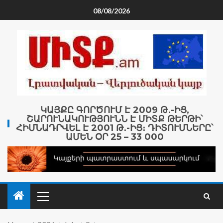
08/08/2026
ԿԱՅՔԸ ԳՈՐԾՈՒՄ Է 2009 Թ․-ԻՑ,
ՇԱՐՈՒՆԱԿՈՒԹՅՈՒՆՆ Է ՄԻՏՔ ԹԵՐԹԻ՝
ՀԻՄՆԱԴՐՎԵԼ Է 2001 Թ․-ԻՑ։ ԴԻՏՈՒՄՆԵՐԸ՝
ԱՄԵՆ ՕՐ 25 – 33 000