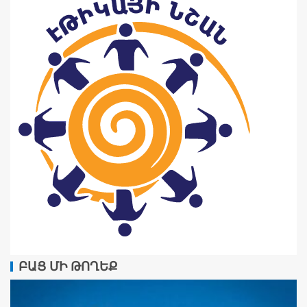
ԲԱՑ ՄԻ ԹՈՂԵՔ