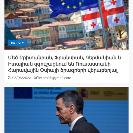
ՈՎ ՈՎ Է
Մեծ Բրիտանիան, Ֆրանսիան, Գերմանիան և
Իտալիան զգուշացնում են Ռուսաստանի
Հարավային Օսիայի ծրագրերի վերաբերյալ
08/08/2026
infomitk@gmail.com