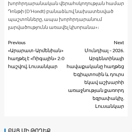
խորհրդարանական վերահսկողության համար
Դոնթի (D’Hondt) բանաձևով նախատեսված
պաշտոնները, ապա խորհրդարանում
լարվածությունն առավել կխորանա»։
Previous
Next
«Արարատ-Արմենիան»
Մունդիալ – 2026.
հաղթել է «Ռիգային» 2։0
Արգենտինայի
հաշվով. Լուսանկար
հավաքականը հաղթեց
Եգիպտոսին և դուրս
եկավ աշխարհի
առաջնության քառորդ
եզրափակիչ.
Լուսանկար
ԲԱՑ ՄԻ ԹՈՂԵՔ