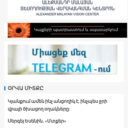
ՕՐՎԱ ՄԻՏՔԸ
Կյանքում ամեն ինչ անցողիկ է, ինչպես ջրի
վրայի ծխացող օղակները:
Սերգեյ Եսենին․ «Մտքեր»