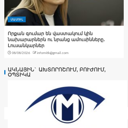
ՄԱՄՈՒԼ
Որքան գումար են վաստակում կին
նախարարներն ու նրանց ամուսինները․
Լուսանկարներ
08/08/2026
infomitk@gmail.com
ԱԿՆԱՅԻՆ` ԱԽՏՈՐՈՇՈՒՄ, ԲՈՒԺՈՒՄ,
ՕՊՏԻԿԱ