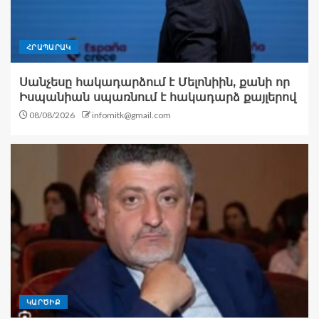
ՀՐԱՊԱՐԱԿ
Սանչեսը հակադարձում է Մելոնիին, քանի որ
Իսպանիան սպառնում է հակադարձ քայլերով
08/08/2026
infomitk@gmail.com
ԿԱՐԾԻՔ