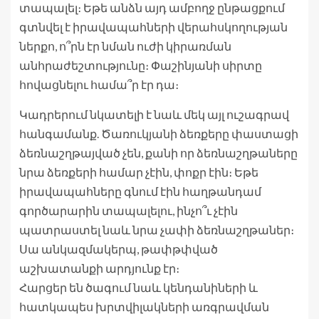
տապալել։ Եթե անձն այդ ամբողջ ընթացքում
գտնվել է իրավապահների վերահսկողության
ներքո, ո՞րն էր նման ուժի կիրառման
անհրաժեշտությունը։ Փաշինյանի սիրտը
հովացնելու համա՞ր էր դա։
Կադրերում նկատելի է նաև մեկ այլ ուշագրավ
հանգամանք. Ծառուկյանի ձեռքերը փաստացի
ձեռնաշղթայված չեն, քանի որ ձեռնաշղթաները
նրա ձեռքերի համար չէին, փոքր էին։ Եթե
իրավապահները գնում էին հաղթանդամ
գործարարին տապալելու, ինչո՞ւ չէին
պատրաստել նաև նրա չափի ձեռնաշղթաներ։
Սա անկազմակերպ, թափթփված
աշխատանքի արդյունք էր։
Հարցեր են ծագում նաև կենդանիների և
հատկապես խրտվիլակների առգրավման