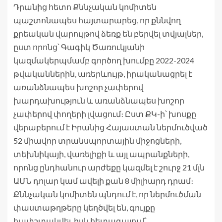
Դրանից հետո Քննչական կոմիտեն
պաշտոնապես հայտարարեց, որ քննվող
քրեական վարույթով ձեռք են բերվել տվյալներ,
ըստ որոնց՝ Գագիկ Ծառուկյանի
կազմակերպմամբ գործող խումբը 2022-2024
թվականներին, առերևույթ, իրականացրել է
առանձնապես խոշոր չափերով
խարդախություն և առանձնապես խոշոր
չափերով փողերի լվացում։ Ըստ ՔԿ-ի՝ խոսքը
վերաբերում է Իրանից Հայաստան ներմուծված
52 միավոր տրանսպորտային միջոցների,
տեխնիկայի, վառելիքի և այլ ապրանքների,
որոնց ընդհանուր արժեքը կազմել է շուրջ 21 մլն
ԱՄՆ դոլար կամ ավելի քան 8 միլիարդ դրամ։
Քննչական կոմիտեն պնդում է, որ ներմուծման
փաստաթղթերը կեղծվել են, գույքը
հափշտակվել, իսկ հետագայում՝