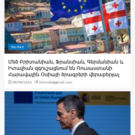
ՈՎ ՈՎ Է
Մեծ Բրիտանիան, Ֆրանսիան, Գերմանիան և
Իտալիան զգուշացնում են Ռուսաստանի
Հարավային Օսիայի ծրագրերի վերաբերյալ
08/08/2026
infomitk@gmail.com