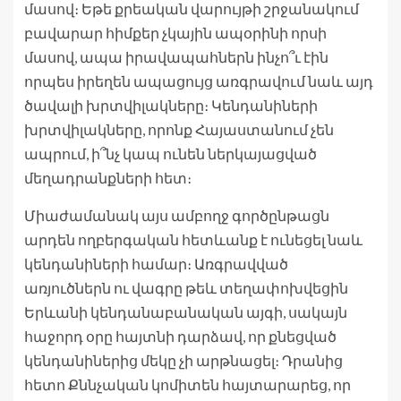
մասով։ Եթե քրեական վարույթի շրջանակում
բավարար հիմքեր չկային ապօրինի որսի
մասով, ապա իրավապահներն ինչո՞ւ էին
որպես իրեղեն ապացույց առգրավում նաև այդ
ծավալի խրտվիլակները։ Կենդանիների
խրտվիլակները, որոնք Հայաստանում չեն
ապրում, ի՞նչ կապ ունեն ներկայացված
մեղադրանքների հետ։
Միաժամանակ այս ամբողջ գործընթացն
արդեն ողբերգական հետևանք է ունեցել նաև
կենդանիների համար։ Առգրավված
առյուծներն ու վագրը թեև տեղափոխվեցին
Երևանի կենդանաբանական այգի, սակայն
հաջորդ օրը հայտնի դարձավ, որ քնեցված
կենդանիներից մեկը չի արթնացել։ Դրանից
հետո Քննչական կոմիտեն հայտարարեց, որ