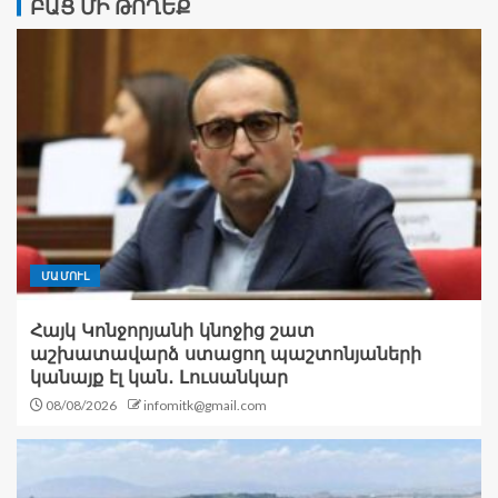
ԲԱՑ ՄԻ ԹՈՂԵՔ
ՄԱՄՈՒԼ
Հայկ Կոնջորյանի կնոջից շատ
աշխատավարձ ստացող պաշտոնյաների
կանայք էլ կան․ Լուսանկար
08/08/2026
infomitk@gmail.com