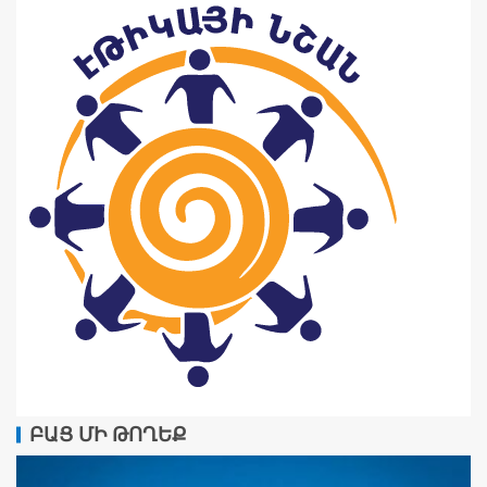
ԲԱՑ ՄԻ ԹՈՂԵՔ