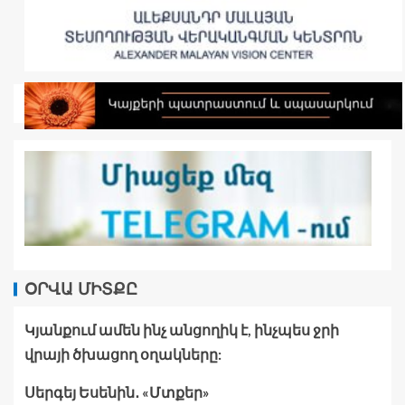
ՕՐՎԱ ՄԻՏՔԸ
Կյանքում ամեն ինչ անցողիկ է, ինչպես ջրի
վրայի ծխացող օղակները:
Սերգեյ Եսենին․ «Մտքեր»