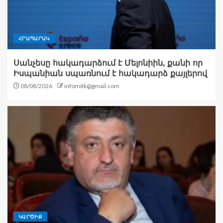
ՀՐԱՊԱՐԱԿ
Սանչեսը հակադարձում է Մելոնիին, քանի որ
Իսպանիան սպառնում է հակադարձ քայլերով
08/08/2026
infomitk@gmail.com
ԿԱՐԾԻՔ