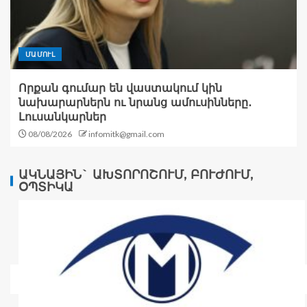
ՄԱՄՈՒԼ
Որքան գումար են վաստակում կին
նախարարներն ու նրանց ամուսինները․
Լուսանկարներ
08/08/2026
infomitk@gmail.com
ԱԿՆԱՅԻՆ` ԱԽՏՈՐՈՇՈՒՄ, ԲՈՒԺՈՒՄ,
ՕՊՏԻԿԱ