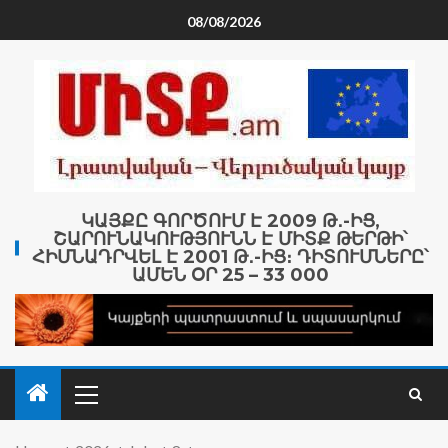
08/08/2026
ԿԱՅՔԸ ԳՈՐԾՈՒՄ Է 2009 Թ․-ԻՑ,
ՇԱՐՈՒՆԱԿՈՒԹՅՈՒՆՆ Է ՄԻՏՔ ԹԵՐԹԻ՝
ՀԻՄՆԱԴՐՎԵԼ Է 2001 Թ․-ԻՑ։ ԴԻՏՈՒՄՆԵՐԸ՝
ԱՄԵՆ ՕՐ 25 – 33 000