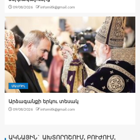
09/08/2026
infomitk@gmail.com
ՄԱՄՈՒԼ
Արձագանքի երկու տեսակ
09/08/2026
infomitk@gmail.com
ԱԿՆԱՅԻՆ` ԱԽՏՈՐՈՇՈՒՄ, ԲՈՒԺՈՒՄ,