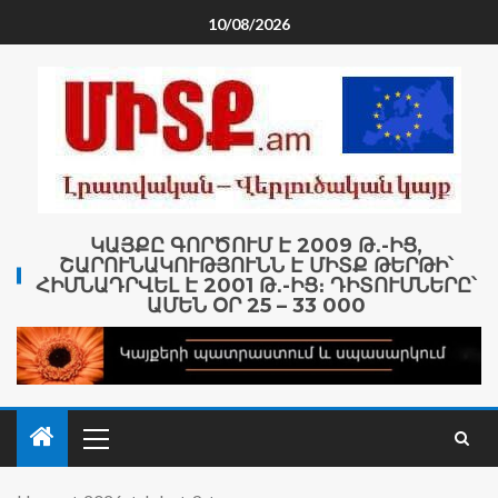
10/08/2026
ԿԱՅՔԸ ԳՈՐԾՈՒՄ Է 2009 Թ․-ԻՑ,
ՇԱՐՈՒՆԱԿՈՒԹՅՈՒՆՆ Է ՄԻՏՔ ԹԵՐԹԻ՝
ՀԻՄՆԱԴՐՎԵԼ Է 2001 Թ․-ԻՑ։ ԴԻՏՈՒՄՆԵՐԸ՝
ԱՄԵՆ ՕՐ 25 – 33 000