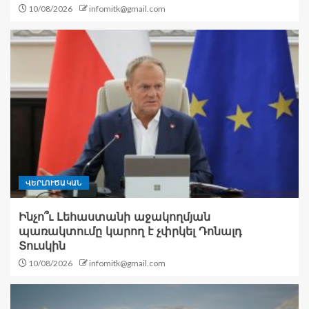
10/08/2026
infomitk@gmail.com
ՎԵՐԼՈՒԾԱԿԱՆ
Ինչո՞ւ Լեհաստանի աջակողմյան
պառակտումը կարող է չփրկել Դոնալդ
Տուսկին
10/08/2026
infomitk@gmail.com