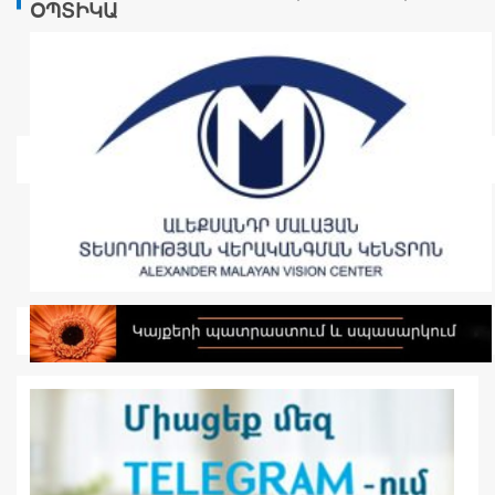
ՕՊՏԻԿԱ