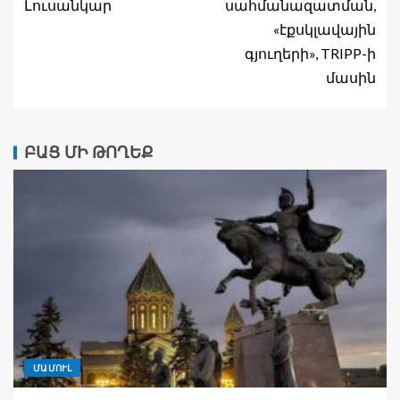
Լուսանկար
սահմանազատման,
«էքսկլավային
գյուղերի», TRIPP-ի
մասին
ԲԱՑ ՄԻ ԹՈՂԵՔ
ՄԱՄՈՒԼ