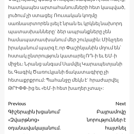
հատկապես արտահանումների հետ կապված,
լուծում չի ստացել: Ռուսական կողմը
սառնասրտորեն լսել է նրան եւ կրկնել նախորդ
պատասխանները` ձեր ապրանքները չեն
համապատասխանում մեր շուկային: Մինչդեռ
իրականում պարզ է, որ Փաշինյանին մղում են՝
հստակ ընտրություն կատարել ՌԴ-ի եւ ԵՄ-ի
միջեւ։ Նրանց անգամ Սամվել Կարապետյանի
եւ Գագիկ Ծառուկյանի ճակատագիրը չի
հետաքրքրում: Պահանջը մեկն է` հրաժարվել
ԹՐԻՓՓ-ից եւ «ԵՄ-ի հետ խաղեր չտալ»:
Previous
Next
Գիշերային խցանում՝
Բայրամովը
«Զվարթնոց»
նորություններ է
օդանավակայանում.
հայտնել