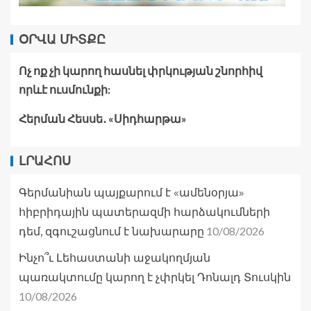
ՕՐՎԱ ՄԻՏՔԸ
Ոչ ոք չի կարող հասնել փրկության շնորհիվ
որևէ ուսմունքի:
Հերման Հեսսե․ «Սիդհարթա»
ԼՐԱՀՈՍ
Գերմանիան պայքարում է «ամենօրյա»
հիբրիդային պատերազմի հարձակումների
10/08/2026
դեմ, զգուշացնում է նախարարը
Ինչո՞ւ Լեհաստանի աջակողմյան
պառակտումը կարող է չփրկել Դոնալդ Տուսկին
10/08/2026