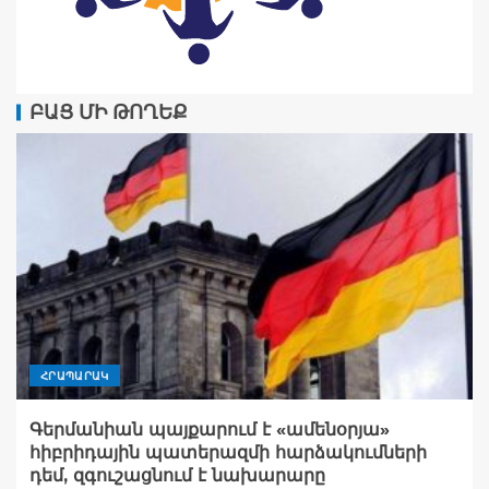
ԲԱՑ ՄԻ ԹՈՂԵՔ
ՀՐԱՊԱՐԱԿ
Գերմանիան պայքարում է «ամենօրյա»
հիբրիդային պատերազմի հարձակումների
դեմ, զգուշացնում է նախարարը