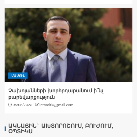
ՄԱՄՈՒԼ
Չախոյանների խորհրդարանում ի՞նչ
բարեվարքություն
06/08/2026
infomitk@gmail.com
ԱԿՆԱՅԻՆ` ԱԽՏՈՐՈՇՈՒՄ, ԲՈՒԺՈՒՄ,
ՕՊՏԻԿԱ