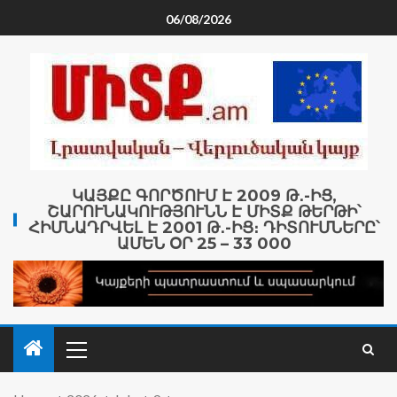
06/08/2026
ԿԱՅՔԸ ԳՈՐԾՈՒՄ Է 2009 Թ․-ԻՑ,
ՇԱՐՈՒՆԱԿՈՒԹՅՈՒՆՆ Է ՄԻՏՔ ԹԵՐԹԻ՝
ՀԻՄՆԱԴՐՎԵԼ Է 2001 Թ․-ԻՑ։ ԴԻՏՈՒՄՆԵՐԸ՝
ԱՄԵՆ ՕՐ 25 – 33 000