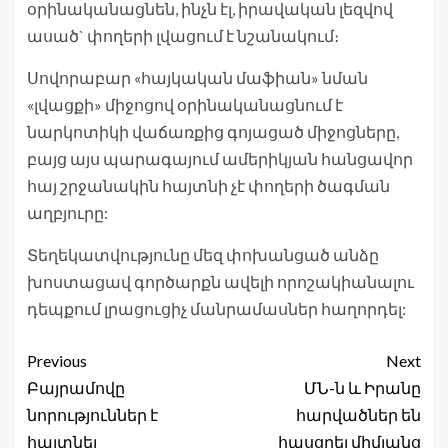
օրինականացնեն, ինչն էլ, իրավական լեզվով
ասած` փողերի լվացում է նշանակում։
Սովորաբար «հայկական մաֆիան» նման
«լվացքի» միջոցով օրինականացնում է
նարկոտիկի վաճառքից գոյացած միջոցները,
բայց այս պարագայում ամերիկյան հանցավոր
հայ շրջանակին հայտնի չէ փողերի ծագման
աղբյուրը:
Տեղեկատվությունը մեզ փոխանցած անձը
խոստացավ գործարքն ավելի որոշակիանալու
դեպքում լրացուցիչ մանրամասներ հաղորդել:
Previous
Next
Բայրամովը
ՄՆ-ն և Իրանը
նորություններ է
հարվածներ են
հայտնել
հասցրել միմյանց