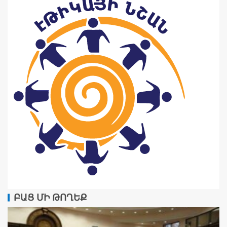
ԲԱՑ ՄԻ ԹՈՂԵՔ