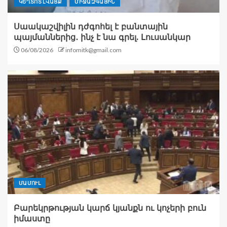
ԿԵՂՏՈՏ ԼՎԱՑՔ
ՄԻՋԱԶԳԱՅԻՆ
Սաակաշվիլին դժգոհել է բանտային
պայմաններից․ ինչ է նա գրել. Լուսանկար
06/08/2026
infomitk@gmail.com
ՄԱՄՈՒԼ
Բարեկրթության կարճ կյանքն ու կոչերի բուն
իմաստը