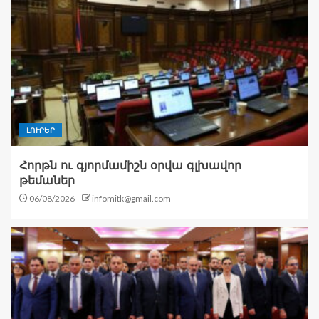
ԼՈՒՐԵՐ
Հորթն ու գյորմամիշն օրվա գլխավոր
թեմաներ
06/08/2026
infomitk@gmail.com