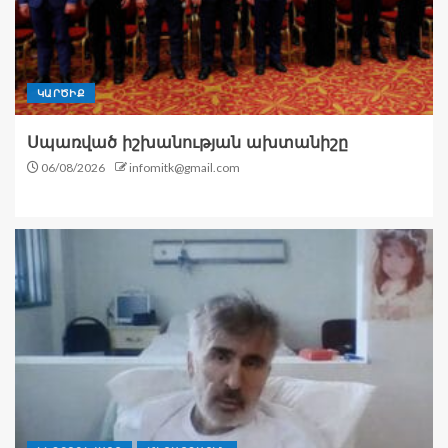
ԿԱՐԾԻՔ
Սպառված իշխանության ախտանիշը
06/08/2026
infomitk@gmail.com