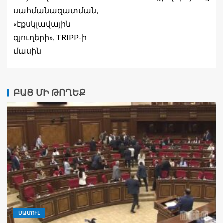
սահմանազատման,
«էքսկլավային
գյուղերի», TRIPP-ի
մասին
ԲԱՑ ՄԻ ԹՈՂԵՔ
ՄԱՄՈՒԼ