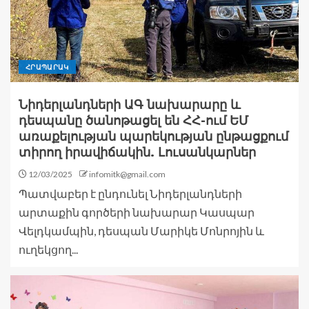
ՀՐԱՊԱՐԱԿ
Նիդերլանդների ԱԳ նախարարը և
դեսպանը ծանոթացել են ՀՀ-ում ԵՄ
առաքելության պարեկության ընթացքում
տիրող իրավիճակին. Լուսանկարներ
12/03/2025
infomitk@gmail.com
Պատվաբեր է ընդունել Նիդերլանդների
արտաքին գործերի նախարար Կասպար
Վելդկամպին, դեսպան Մարիկե Մոնրոյին և
ուղեկցող...