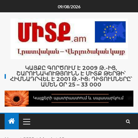
09/08/2026
ԿԱՅՔԸ ԳՈՐԾՈՒՄ Է 2009 Թ․-ԻՑ,
ՇԱՐՈՒՆԱԿՈՒԹՅՈՒՆՆ Է ՄԻՏՔ ԹԵՐԹԻ՝
ՀԻՄՆԱԴՐՎԵԼ Է 2001 Թ․-ԻՑ։ ԴԻՏՈՒՄՆԵՐԸ՝
ԱՄԵՆ ՕՐ 25 – 33 000