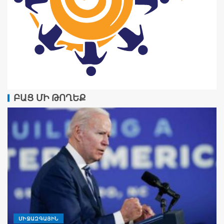
ԲԱՑ ՄԻ ԹՈՂԵՔ
ՄԻՋԱԶԳԱՅԻՆ