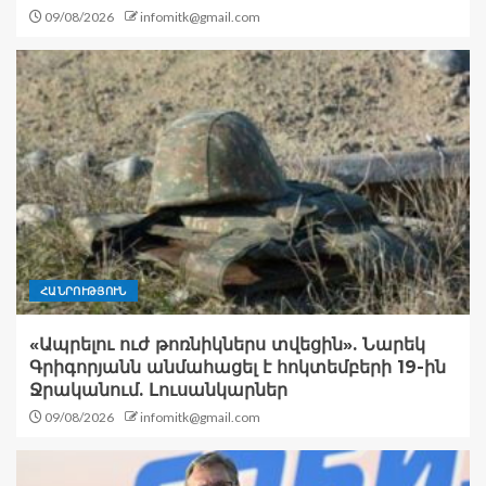
09/08/2026
infomitk@gmail.com
ՀԱՆՐՈՒԹՅՈՒՆ
«Ապրելու ուժ թոռնիկներս տվեցին». Նարեկ
Գրիգորյանն անմահացել է հոկտեմբերի 19-ին
Ջրականում. Լուսանկարներ
09/08/2026
infomitk@gmail.com