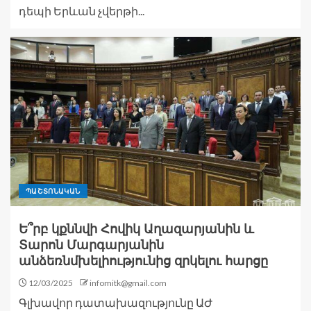
դեպի Երևան չվերթի...
ՊԱՇՏՈՆԱԿԱՆ
Ե՞րբ կքննվի Հովիկ Աղազարյանին և
Տարոն Մարգարյանին
անձեռնմխելիությունից զրկելու հարցը
12/03/2025
infomitk@gmail.com
Գլխավոր դատախազությունը ԱԺ