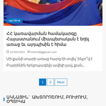
ԿԱՐԾԻՔ
ՀՀ կառավարման համակարգը
Հայաստանում միապետական է եղել
առաջ եւ այդպիսին է հիմա
12/03/2025
infomitk@gmail.com
Մի քանի տարի առաջ հարց էի տվել՝ ինչո՞վ է
Բայդենին երկրպագելն ավելի լավ, քան...
1
2
Next
ԱԿՆԱՅԻՆ` ԱԽՏՈՐՈՇՈՒՄ, ԲՈՒԺՈՒՄ,
ՕՊՏԻԿԱ