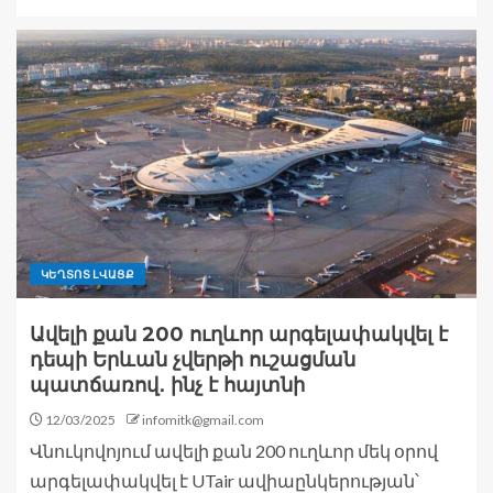
ԿԵՂՏՈՏ ԼՎԱՑՔ
Ավելի քան 200 ուղևոր արգելափակվել է
դեպի Երևան չվերթի ուշացման
պատճառով․ ինչ է հայտնի
12/03/2025
infomitk@gmail.com
Վնուկովոյում ավելի քան 200 ուղևոր մեկ օրով
արգելափակվել է UTair ավիաընկերության՝