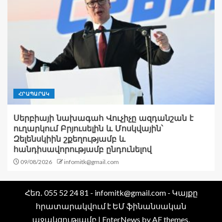
ՀՐԱՊԱՐԱԿ
Սերբիայի նախագահ Վուչիչը ազդանշան է
ուղարկում Բրյուսելին և Մոսկվային՝
Զելենսկիին շքեղությամբ և
հանդիսավորությամբ ընդունելով
09/08/2026
infomitk@gmail.com
Հեռ․ 055 52 24 81 - infomitk@gmail.com - Կայքը
հրատարակվում է ԵՄ ֆինանսական
աջակցությամբ
|
EnterNews
by AF themes.