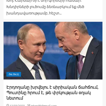
Խոյ. Հարմար օր է նոր գործերի համար:
Խնդիրների լուծումը ձեռնարկում եք մեծ
խանդավառությամբ, հեշտ...
ՈՎ ՈՎ Է
Էրդողանը խրվելու է սիրիական ճահճում,
Պուտինը հրում է, թե փրկության օղակ
նետում
12/03/2025
infomitk@gmail.com