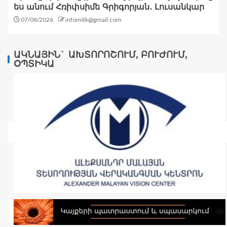
ես անում Հռիփսիմե Գրիգորյան․ Լուսանկար
07/08/2026
infomitk@gmail.com
ԱԿՆԱՅԻՆ` ԱԽՏՈՐՈՇՈՒՄ, ԲՈՒԺՈՒՄ,
ՕՊՏԻԿԱ