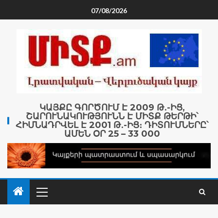
07/08/2026
ԿԱՅՔԸ ԳՈՐԾՈՒՄ Է 2009 Թ․-ԻՑ,
ՇԱՐՈՒՆԱԿՈՒԹՅՈՒՆՆ Է ՄԻՏՔ ԹԵՐԹԻ՝
ՀԻՄՆԱԴՐՎԵԼ Է 2001 Թ․-ԻՑ։ ԴԻՏՈՒՄՆԵՐԸ՝
ԱՄԵՆ ՕՐ 25 – 33 000