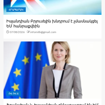
ՀՐԱՊԱՐԱԿ
Իսլանդիան Բրյուսելին խնդրում է չմասնակցել
ԵՄ հանրաքվեին
07/08/2026
infomitk@gmail.com
ՈՎ ՈՎ Է