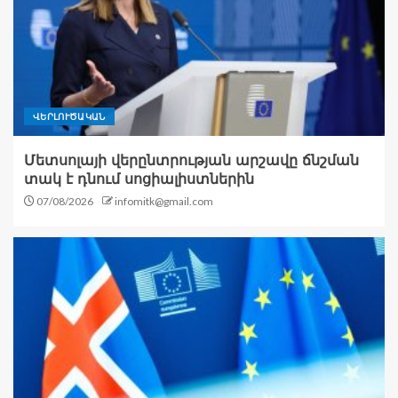
ՎԵՐԼՈՒԾԱԿԱՆ
Մետսոլայի վերընտրության արշավը ճնշման
տակ է դնում սոցիալիստներին
07/08/2026
infomitk@gmail.com