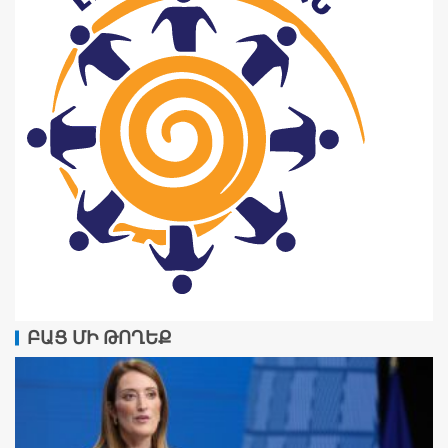
ԲԱՑ ՄԻ ԹՈՂԵՔ