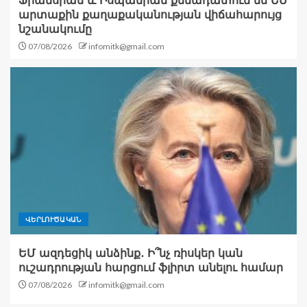
Ֆրանսիան և Իսպանիան քննադատում են ԵՄ
արտաքին քաղաքականության վիճահարույց
նշանակումը
07/08/2026
infomitk@gmail.com
ՎԵՐԼՈՒԾԱԿԱՆ
ԵՄ ազդեցիկ անձինք․ Ի՞նչ ռիսկեր կան
ուշադրության հարցում ֆլիրտ անելու համար
07/08/2026
infomitk@gmail.com