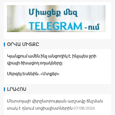
ՕՐՎԱ ՄԻՏՔԸ
Կյանքում ամեն ինչ անցողիկ է, ինչպես ջրի
վրայի ծխացող օղակները:
Սերգեյ Եսենին․ «Մտքեր»
ԼՐԱՀՈՍ
Մետսոլայի վերընտրության արշավը ճնշման
07/08/2026
տակ է դնում սոցիալիստներին