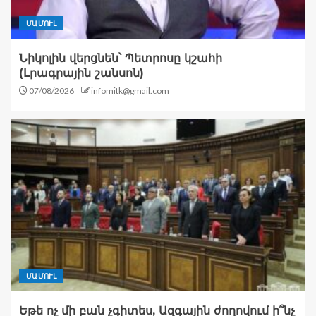
ՄԱՄՈՒԼ
Նիկոլին վերցնեն՝ Պետրոսը կշահի
(Լրագրային շանսոն)
07/08/2026
infomitk@gmail.com
ՄԱՄՈՒԼ
Եթե ոչ մի բան չգիտես, Ազգային ժողովում ի՞նչ