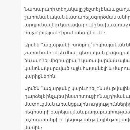
Նախարարի տեղակալը շեշտել է նաև քաղա
շարունակական կատարելագործման անհրաժե
արդյունավետ կառավարումը նախևառաջ մա
հաջողությամբ իրականացնում է։
Արմեն Ղազարյանի խոսքով՝ սոցիալական ն
շարունակում են մնալ պետական քաղաքակ
ձևավորել միգրացիայի կառավարման այնպի
կանոնակարգված, այլև հասանելի և մարդ
կարիքներին։
Արմեն Ղազարյանը կարևորել է նաև թվային 
դարձել է ինչպես ինստիտուցիոնալ դիմակայ
մատուցման առանցքային ուղղությունների
ռեգիստրի բարելավման, քաղաքացիության 
աշխատանքի ու կեցության թվային թույլտ
մասին։