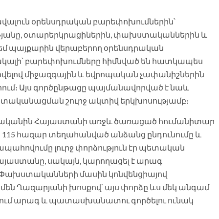
վալուն օրենսդրական բարեփոխումներին՝
ւթյանը, օտարերկրացիներին, փախստականներին և
եմ պայքարին վերաբերող օրենսդրական
կալի՝ բարեփոխումները հիմնված են հատկապես
հովելով միջազգային և եվրոպական չափանիշներին
ում։ Այս գործընթացը պայմանավորված է նաև
ատականացման շուրջ ակտիվ երկխոսությամբ։
 թվականին Հայաստանի առջև ծառացած հումանիտար
ան 115 հազար տեղահանված անձանց ընդունումը և
ահովումը լուրջ փորձություն էր պետական
այաստանը, սակայն, կարողացել է արագ
 Փախստականների մասին կոնվենցիայով
են Ղազարյանի խոսքով՝ այս փորձը ևս մեկ անգամ
րում արագ և պատասխանատու գործելու ունակ