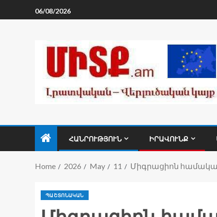
06/08/2026
ՀԱՆՐՈՒԹՅՈՒՆ
ԻՐԱՎՈՒՆՔ
Home
2026
May
11
Միգրացիոն համակար
ՊԱՇՏՈՆԱԿԱՆ