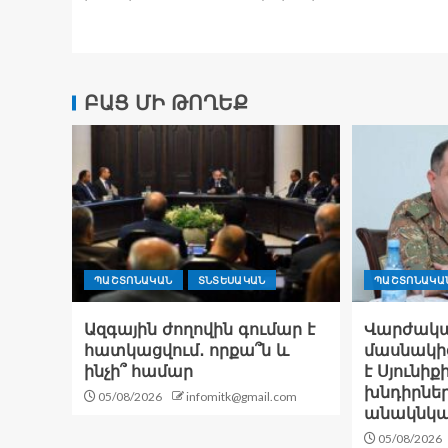
ԲԱՑ ՄԻ ԹՈՂԵՔ
ՊԱՇՏՈՆԱԿԱՆ
ՏՆՏԵՍԱԿԱՆ
ՊԱՇՏՈՆԱԿԱ
Ազգային ժողովին գումար է
Վարժակա
հատկացվում․ որքա՞ն և
մասնակի
ինչի՞ համար
է Սյունիք
խնդիրներ
05/08/2026
infomitk@gmail.com
անակնկալ
05/08/2026