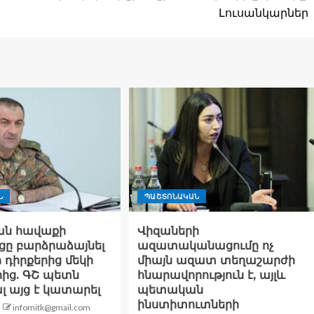
Լուսանկարներ
Ն
ՊԱՇՏՈՆԱԿԱՆ
ն հավաքի
Վիզաների
ցը բարձրաձայնել
ազատականացումը ոչ
ի դիրքերից մեկի
միայն ազատ տեղաշարժի
ից. ԳՇ պետն
հնարավորություն է, այլև
 այց է կատարել
պետական
ինստիտուտների
infomitk@gmail.com