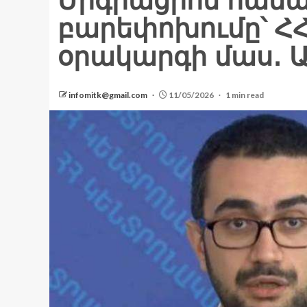
Միգրացիոն համ
բարեփոխումը՝ Հ
օրակարգի մաս․ 
infomitk@gmail.com
11/05/2026
1 min read