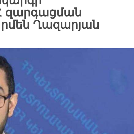
ակարգի
Հ զարգացման
Արմեն Ղազարյան