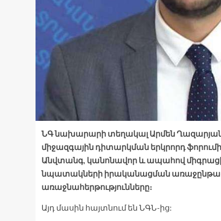
ՆԳ նախարարի տեղակալ Արմեն Ղազարյանը 
միջազգային դիտարկման երկրորդ ֆորումի
Անվտանգ, կանոնավոր և ապահով միգրացիա
նպատակների իրականացման առաջընթաց
առաջնահերթությունները։
Այդ մասին հայտնում են ՆԳՆ-ից: