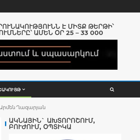
ԱՐՈՒՆԱԿՈՒԹՅՈՒՆՆ Է ՄԻՏՔ ԹԵՐԹԻ՝
ՈՒՄՆԵՐԸ՝ ԱՄԵՆ ՕՐ 25 – 33 000
ՇԱԿՈՒՅԹ
Արմեն Ղազարյան
ԱԿՆԱՅԻՆ` ԱԽՏՈՐՈՇՈՒՄ,
ԲՈՒԺՈՒՄ, ՕՊՏԻԿԱ