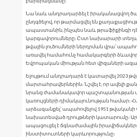
բարձրացմանը։
Նա նաև անդրադարձել է իրականացվող ծա
ընդգծելով, որ թարմացվել են քաղաքացիո
ապաստանին, ինչպես նաև թրաֆիքինգի դ
կարգավորումները։ Ըստ նախարարի տեղա
թվային լուծումների ներդրման վրա՝ ապա
առավել համահունչ համակարգերի ձևավոր
Եվրոպական միության հետ վիզաների ազ
Ելույթում անդրադարձ է կատարվել 2023
մարտահրավերներին։ Նշվել է, որ ավելի ք
նրանց ժամանակավոր պաշտպանության ապ
կառույցների դիմակայունության համար։ Հ
արձագանքել՝ ապահովելով 1951 թվականի
նախատեսված դրույթների կատարումը։ Արմ
ապացուցել է ճգնաժամային իրավիճակնե
ինստիտուտների կարևորությունը։