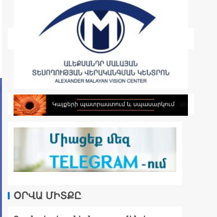
ՕՐՎԱ ՄԻՏՔԸ