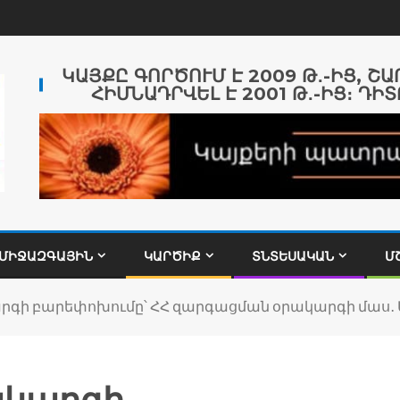
ԿԱՅՔԸ ԳՈՐԾՈՒՄ Է 2009 Թ․-ԻՑ, Շ
ՀԻՄՆԱԴՐՎԵԼ Է 2001 Թ․-ԻՑ։ ԴԻՏ
ՄԻՋԱԶԳԱՅԻՆ
ԿԱՐԾԻՔ
ՏՆՏԵՍԱԿԱՆ
Մ
գի բարեփոխումը՝ ՀՀ զարգացման օրակարգի մաս․ 