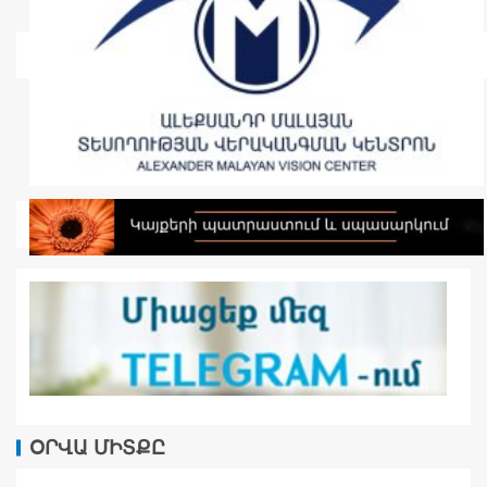
ՕՐՎԱ ՄԻՏՔԸ