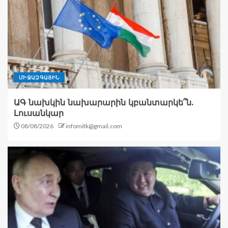
ՄԻՋԱԶԳԱՅԻՆ
ԱԳ նախկին նախարարին կբանտարկե՞ն.
Լուսանկար
08/08/2026
infomitk@gmail.com