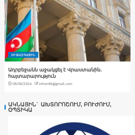
ՄԻՋԱԶԳԱՅԻՆ
Ադրբեջանն աջակցել է Վրաստանին․
հայտարարություն
08/08/2026
infomitk@gmail.com
ԱԿՆԱՅԻՆ` ԱԽՏՈՐՈՇՈՒՄ, ԲՈՒԺՈՒՄ,
ՕՊՏԻԿԱ