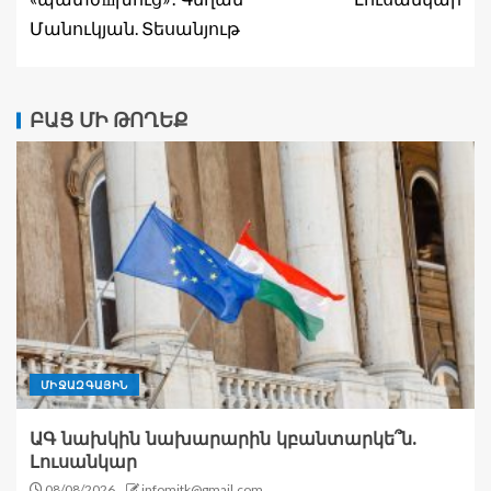
Մանուկյան. Տեսանյութ
ԲԱՑ ՄԻ ԹՈՂԵՔ
ՄԻՋԱԶԳԱՅԻՆ
ԱԳ նախկին նախարարին կբանտարկե՞ն.
Լուսանկար
08/08/2026
infomitk@gmail.com