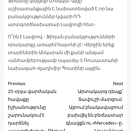
Ֆիդանը կայցելի Մոսկվա։ Այցը
աշխատանքային է, նախատեսված է, որ նա
բանակցություններ կվարի ՌԴ
արտգործնախարար Լավրովի հետ։
Ո՞րն է Լավրով – Ֆիդան բանակցությունների
օրակարգը, առայժմ հայտնի չէ։ Վերջին երեք
տարիներին Անկարան մի քանի անգամ
«անհամբերությամբ սպասել» է Ռուսաստանի
նախագահ Վլադիմիր Պուտինի այցին։
Previous
Next
25-օրյա վարժական
Արտակարգ դեպք՝
հավաքը
Տավուշի մարզում․
իշխանությունը
Այրում բնակավայրում
շարունակում է
բախվել են բեռնատար
դարձնել
գնացքն ու «Mercedes»-ը․
«պատժшխուց»․ Գեղամ
Լուսանկար