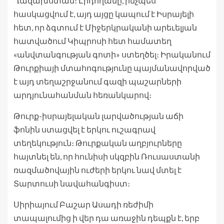
Ղազախստան։ Էրդողանը, ինչպես
հասկացվում է, այդ այցը կապում է Իսրայելի
հետ, որ ձգտում է Միջերկրականի արեւելյան
հատվածում Կիպրոսի հետ համատեղ
«անվտանգության գոտի» ստեղծել։ Իրականում
Թուրքիայի մտահոգությունը պայմանավորված
է այդ տեղաշրջանում գազի պաշարների
արդյունահանման հեռանկարով։
Թուրք-իսրայելական լարվածության աճի
ֆոնին ստացվել է երկու ուշագրավ
տեղեկություն։ Թուրքական աղբյուրները
հայտնել են, որ հունիսի սկզբին Ռուսաստանի
ռազմածովային ուժերի երկու նավ մտել է
Տարտուսի նավահանգիստ։
Սիրիայում Բաշար Ասադի ռեժիմի
տապալումից ի վեր դա առաջին դեպքն է, երբ