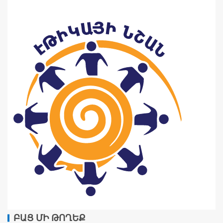
ԲԱՑ ՄԻ ԹՈՂԵՔ