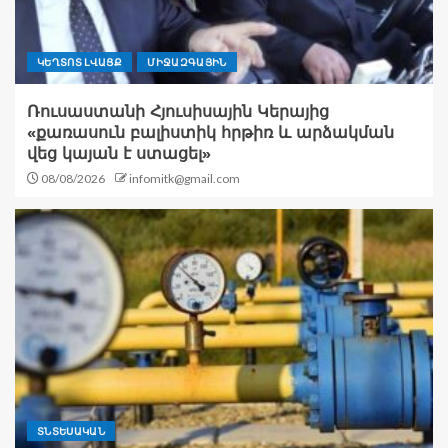
ԿԵՂՏՈՏ ԼՎԱՑՔ
ՄԻՋԱԶԳԱՅԻՆ
Ռուսաստանի Հյուսիսային Կերայից
«քառասուն բալիստիկ հրթիռ և արձակման
վեց կայան է ստացել»
08/08/2026
infomitk@gmail.com
ՏՆՏԵՍԱԿԱՆ