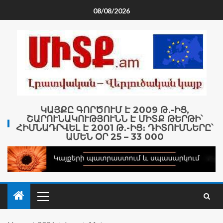
08/08/2026
ԿԱՅՔԸ ԳՈՐԾՈՒՄ Է 2009 Թ․-ԻՑ,
ՇԱՐՈՒՆԱԿՈՒԹՅՈՒՆՆ Է ՄԻՏՔ ԹԵՐԹԻ՝
ՀԻՄՆԱԴՐՎԵԼ Է 2001 Թ․-ԻՑ։ ԴԻՏՈՒՄՆԵՐԸ՝
ԱՄԵՆ ՕՐ 25 – 33 000