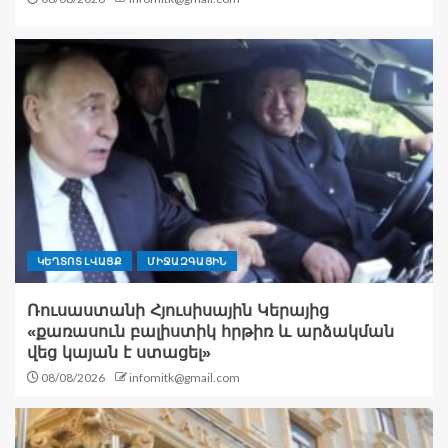
ԿԵՂՏՈՏ ԼՎԱՑՔ
ՄԻՋԱԶԳԱՅԻՆ
Ռուսաստանի Հյուսիսային Կերայից
«քառասուն բալիստիկ հրթիռ և արձակման
վեց կայան է ստացել»
08/08/2026
infomitk@gmail.com