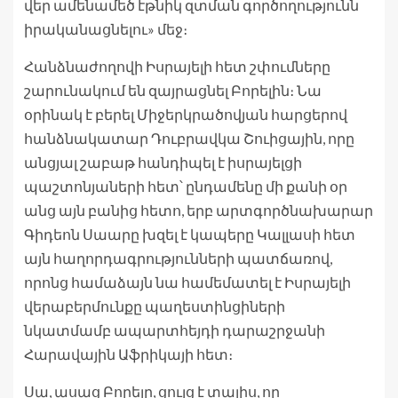
վեր ամենամեծ էթնիկ զտման գործողությունն
իրականացնելու» մեջ։
Հանձնաժողովի Իսրայելի հետ շփումները
շարունակում են զայրացնել Բորելին։ Նա
օրինակ է բերել Միջերկրածովյան հարցերով
հանձնակատար Դուբրավկա Շուիցային, որը
անցյալ շաբաթ հանդիպել է իսրայելցի
պաշտոնյաների հետ՝ ընդամենը մի քանի օր
անց այն բանից հետո, երբ արտգործնախարար
Գիդեոն Սաարը խզել է կապերը Կալլասի հետ
այն հաղորդագրությունների պատճառով,
որոնց համաձայն նա համեմատել է Իսրայելի
վերաբերմունքը պաղեստինցիների
նկատմամբ ապարտհեյդի դարաշրջանի
Հարավային Աֆրիկայի հետ։
Սա, ասաց Բորելը, ցույց է տալիս, որ