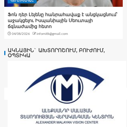
ՎԵՐԼՈՒԾԱԿԱՆ
Ֆոն դեր Լեյենը հանրահավաք է անցկացնում՝
աջակցելու Իսպանիային Սեուտայի ​​
ճգնաժամից հետո
04/08/2026
infomitk@gmail.com
ԱԿՆԱՅԻՆ` ԱԽՏՈՐՈՇՈՒՄ, ԲՈՒԺՈՒՄ,
ՕՊՏԻԿԱ