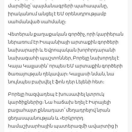
մարմինը՝ պայմանագրերի պահապանը,
իրականում անցել է ԵՄ օրենսդրությամբ
սահմանված սահմանը։
Վետերան քաղաքական գործիչ, որի կարիերան
ներառում էր Իսպանիայի արտաքին գործերի
նախարարի և Եվրոպական խորհրդարանի
նախագահի պաշտոններ, Բորելը նախորդել է
Կայա Կալլասին՝ որպես ԵՄ արտաքին գործերի
ծառայության ղեկավար։ Կալլասի նման, նա
նույնպես բախվել է ֆոն դեր Լեյենի հետ։
Բորելը հազվադեպ է խուսափել կտրուկ
կարծիքներից։ Նա հաճախ եղել է Իսրայելի
բացահայտ քննադատ՝ մեղադրելով նրան
ցեղասպանության և «Երկրորդ
համաշխարհային պատերազմի ավարտից ի