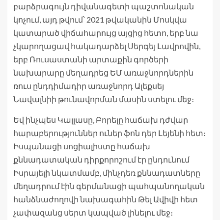
բարձրագույն դիվանագետի պաշտոնական
կոչում, այդ թվում՝ 2021 թվականին Մոսկվա
կատարած վիճահարույց այցից հետո, երբ նա
չկարողացավ հակադարձել Սերգեյ Լավրովին,
երբ Ռուսաստանի արտաքին գործերի
նախարարը մեղադրեց ԵՄ առաջնորդներին
ռուս ընդդիմադիր առաջնորդ Ալեքսեյ
Նավալնիի թունավորման մասին ստելու մեջ։
Եվ ինչպես Կալլասը, Բորելը հաճախ դժվար
հարաբերություններ ուներ ֆոն դեր Լեյենի հետ։
Իսպանացի սոցիալիստը հաճախ
քննադատական ​​դիրքորոշում էր ընդունում
Իսրայելի նկատմամբ, մինչդեռ քննադատները
մեղադրում էին գերմանացի պահպանողական
հանձնաժողովի նախագահին Թել Ավիվի հետ
չափազանց սերտ կապված լինելու մեջ։