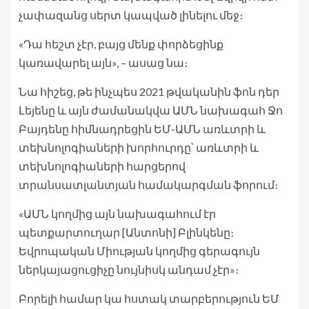
չափազանց սերտ կապված լինելու մեջ։
«Դա հեշտ չէր, բայց մենք փորձեցինք
կառավարել այն», – ասաց նա։
Նա հիշեց, թե ինչպես 2021 թվականին ֆոն դեր
Լեյենը և այն ժամանակվա ԱՄՆ նախագահ Ջո
Բայդենը հիմնադրեցին ԵՄ-ԱՄՆ առևտրի և
տեխնոլոգիաների խորհուրդը՝ առևտրի և
տեխնոլոգիաների հարցերով
տրանսատլանտյան համակարգման ֆորում։
«ԱՄՆ կողմից այն նախագահում էր
պետքարտուղար [Անտոնի] Բլինկենը։
Եվրոպական Միության կողմից գերագույն
ներկայացուցիչը նույնիսկ անդամ չէր»։
Բորելի համար կա հստակ տարբերություն ԵՄ