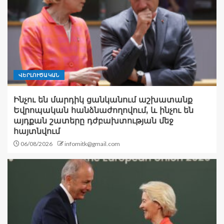
ՎԵՐԼՈՒԾԱԿԱՆ
Ինչու են մարդիկ ցանկանում աշխատանք
Եվրոպական հանձնաժողովում, և ինչու են
այդքան շատերը դժբախտության մեջ
հայտնվում
06/08/2026
infomitk@gmail.com