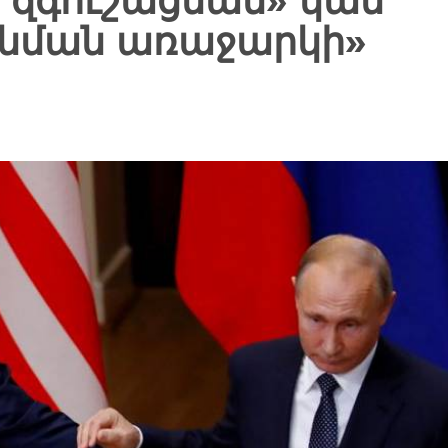
 զգուշացման» կամ
նման առաջարկի»