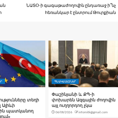
կան
ՆԱՏՕ-ի գագաթաժողովին ընդառաջ ի՞նչ
ր
հեռանկար է ընտրում Թուրքիան
ԵՐ
ՊՆԱԿԱԼԵԶՆԵՐ
Փաշինյանի և ՔՊ-ի
ւթյունները տեղի
փոխարեն Ազգային ժողովին
լ Ալիևի
այլ ուղղորդող չկա
ին պատկանող
06/08/2026
infomitk@gmail.com
ցում»