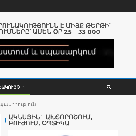
ԱՐՈՒՆԱԿՈՒԹՅՈՒՆՆ Է ՄԻՏՔ ԹԵՐԹԻ՝
ՈՒՄՆԵՐԸ՝ ԱՄԵՆ ՕՐ 25 – 33 000
ՇԱԿՈՒՅԹ
պավորություն
ԱԿՆԱՅԻՆ` ԱԽՏՈՐՈՇՈՒՄ,
ԲՈՒԺՈՒՄ, ՕՊՏԻԿԱ