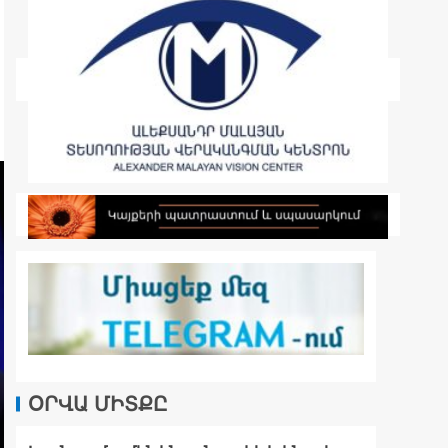
ՕՐՎԱ ՄԻՏՔԸ