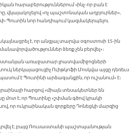
կյան հարաբերություններում «ինչ-որ բան է
ը, վկայակոչելով «ոչ պաշտոնական աղբյուրներ»,
րամփ-Պուտին նոր հանդիպում կազմակերպելու
յնացրել է, որ անցյալ տարվա օգոստոսի 15-ին
մանավորվածություններ ձեռք չեն բերվել»։
ւսաստանյան առաջատար լրատվամիջոցների
ւկ ներկայացուցիչ Ուիթկոֆի Մոսկվա այցը դեռեւս
պասում է Պուտինի արձագանքին, որ ուշանում» է։
 Ուկրաինայի հարցով «միայն տեսակետներ են
ը մոտ է, որ Պուտինը «շփման գծով կրակի
ով, որ ուկրաինական զորքերը Դոնեցկի մարզից
գրվել է, բայց Ռուսաստանի պաշտպանության