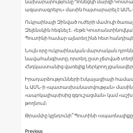
նախարարությունը Դոնեցկի մարզի Կոստա
ազատագրելու» մասին հայտարարել է ԱՄՆ 
Ուկրաինայի Զինված ուժերի մամուլի ծառայու
Զելենսկին հեգնել է․ «Եթե Կոստանտինով
Պուտինի համար այնտեղ ինձ հետ հանդիպելու
Նույն օրը ուկրաինական մարտական դրոնն
նավահանգիստը, որտեղ, ըստ չճտված տեղե
Հնդկաստանից վառելիք ներկրող լցանավեր
Իրադարձությունների էսկալացիայի համատե
և ԱՄՆ-ի «պատասխանատվության» մասին 
«ապոկալիպսիսից զգուշացման» կամ «աշ
թողնում։
Թրամփը կընդունի՞ Պուտինի «սպառնալիքը»,
Previous