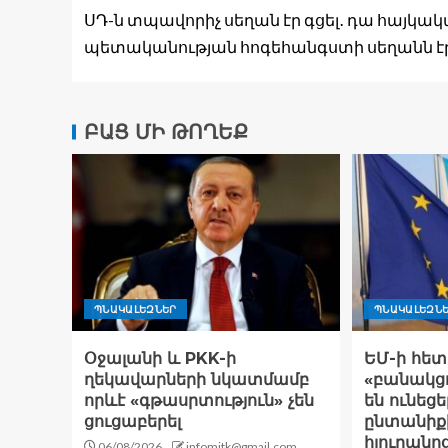
ՍԴ-ն տպավորիչ սեղան էր գցել․ դա հայկա
պետականության հոգեհանգստի սեղանն է
ԲԱՑ ՄԻ ԹՈՂԵՔ
ՊՆԱԿԱԼԵԶՆԵՐ
ՊՆԱԿԱԼԵԶՆ
Օջալանի և PKK-ի
ԵՄ-ի հետ
ղեկավարների նկատմամբ
«բանակցո
որևէ «գթասրտություն» չեն
են ունեցե
ցուցաբերել
ընտանիք
հյուրանո
06/08/2026
infomitk@gmail.com