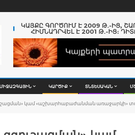
ԿԱՅՔԸ ԳՈՐԾՈՒՄ Է 2009 Թ․-ԻՑ, Շ
ՀԻՄՆԱԴՐՎԵԼ Է 2001 Թ․-ԻՑ։ ԴԻՏ
ՄԻՋԱԶԳԱՅԻՆ
ԿԱՐԾԻՔ
ՏՆՏԵՍԱԿԱՆ
Մ
ւշացման» կամ «աշխարհաբաժանման առաջարկի» տ