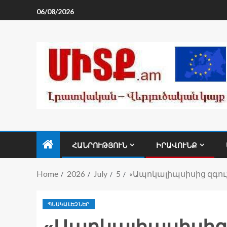
06/08/2026
ՀԱՆՐՈՒԹՅՈՒՆ
ԻՐԱՎՈՒՆՔ
Home
2026
July
5
«Ապոկալիպսիսից զգո
ՊՆԱԿԱԼԵԶՆԵՐ