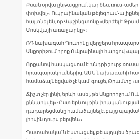
Քսան օրվա ընթացքում, կարծես, ռուս-ամերի
փոխվել»։ Ուկրաինական թելեգրամ-ալիքներ
հայտնել են, որ Վաշինգտոնը «մերժել է Թ
Մոսկվայի առաջարկը»։
ՌԴ նախագահ Պուտինը վերջերս հրապարակա
Անքորիջում իրոք Ուկրաինայի հարցով «պայ
Որքանով հասկացվում է խնդրի շուրջ ռո
հրապարակումներից, ԱՄՆ նախագահի հատո
համաձայնեցված չէ կամ, գուցե, Թրամփը «ս
Ճիշտ չէր լինի, երևի, ասել, թե Անքորիջում
քննարկվել»։ Ըստ երևույթին, իրականության
դադարեցմանը համաձայնել է, բայց պայման
լիովին դուրս բերվեն»։
Պատահակա՞ն է ստացվել, թե այդպես ծրա