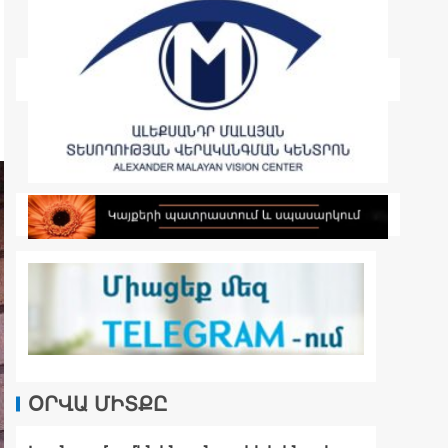
ՕՐՎԱ ՄԻՏՔԸ