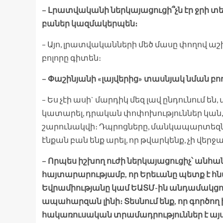
– Լրատվականի ներկայացուցի՞չն էր ջրի տե
բաներ կազմակերպեն։
– Այո, լրատվականների մեծ մասը փողով աշ
բոլորը գիտեն։
– Փաշինյանի «լայվերից» տաս­նյակ նման բո
– Ես չէի ասի` մարդիկ մեզ լավ ընդունում ե
կատարել, դրական փոփոխություններ կան, ո
շարունակվի։ Դպրոցները, մանկապարտեզն
էնքան բան ենք արել, որ թվարկենք, չի վերջ
– Որպես իշխող ուժի ներկայացուցիչ՝ ան
հայտարարությամբ, որ Երեւանը պետք է հն
Եվրամիությանը կամ ԵԱՏՄ-ին անդամակցո
ապահարզան լինի։ Տեսնում ենք, որ գործող ի
հակառուսական տրամադրություններ է այս