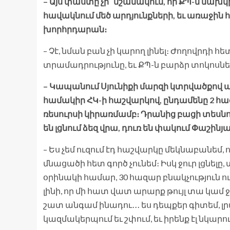
– Այս փաստը չի՞ նշանակում, որ ՔՊ-ն նախկ
հավակնում մեծ արդյունքների, եւ առաջին 
խորհրդարան։
– Չէ, նման բան չի կարող լինել։ Ժողովրդի հ
տրամադրությունը, եւ ՔՊ-ն բարձր տոկոսներ
– Կապանում Սյունիքի մարզի կտրվածքով
համակիր ՀԿ-ի հաշվարկով, ընդամենը 2 հազ
ռեսուրսի կիրառմամբ։ Դրանից բացի տեսնում 
են լցնում ձեզ վրա, դուռ են փակում Փաշին
– Ես չեմ ուզում էդ հաշվարկը մեկնաբանեմ, 
մնացածի հետ գործ չունեմ։ Իսկ ջուր լցնել
օրինակի համար, 30 հազար բնակչություն ու
լինի, որ մի հատ վատ արարք թույլ տա կամ 
շատ անգամ ինադու․․․ ես դեպքեր գիտեմ, 
կազմակերպում եւ շփում, եւ իրենք էլ նկարում