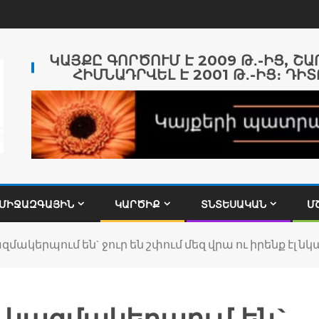
ԿԱՅՔԸ ԳՈՐԾՈՒՄ Է 2009 Թ․-ԻՑ, Շ
ՀԻՄՆԱԴՐՎԵԼ Է 2001 Թ․-ԻՑ։ ԴԻՏ
ՄԻՋԱԶԳԱՅԻՆ
ԿԱՐԾԻՔ
ՏՆՏԵՍԱԿԱՆ
Մ
կերպում են` ջուր են շփում մեզ վրա ու իրենք էլ նկա