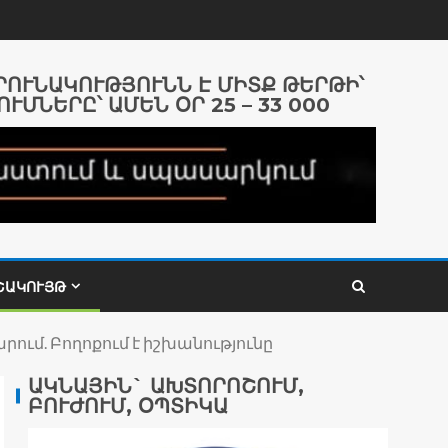
ԱՐՈՒՆԱԿՈՒԹՅՈՒՆՆ Է ՄԻՏՔ ԹԵՐԹԻ՝
ՈՒՄՆԵՐԸ՝ ԱՄԵՆ ՕՐ 25 – 33 000
ՇԱԿՈՒՅԹ
րում. Բողոքում է իշխանությունը
ԱԿՆԱՅԻՆ` ԱԽՏՈՐՈՇՈՒՄ,
ԲՈՒԺՈՒՄ, ՕՊՏԻԿԱ