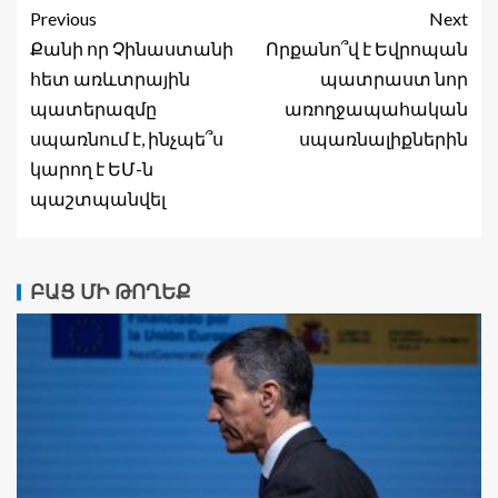
Previous
Next
Քանի որ Չինաստանի
Որքանո՞վ է Եվրոպան
հետ առևտրային
պատրաստ նոր
պատերազմը
առողջապահական
սպառնում է, ինչպե՞ս
սպառնալիքներին
կարող է ԵՄ-ն
պաշտպանվել
ԲԱՑ ՄԻ ԹՈՂԵՔ