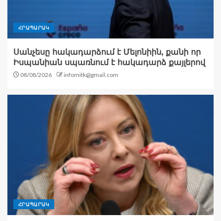
ՀՐԱՊԱՐԱԿ
Սանչեսը հակադարձում է Մելոնիին, քանի որ
Իսպանիան սպառնում է հակադարձ քայլերով
08/08/2026
infomitk@gmail.com
ՀՐԱՊԱՐԱԿ