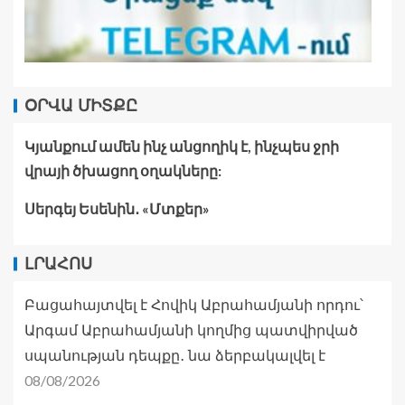
ՕՐՎԱ ՄԻՏՔԸ
Կյանքում ամեն ինչ անցողիկ է, ինչպես ջրի
վրայի ծխացող օղակները:
Սերգեյ Եսենին․ «Մտքեր»
ԼՐԱՀՈՍ
Բացահայտվել է Հովիկ Աբրահամյանի որդու՝
Արգամ Աբրահամյանի կողմից պատվիրված
սպանության դեպքը․ նա ձերբակալվել է
08/08/2026