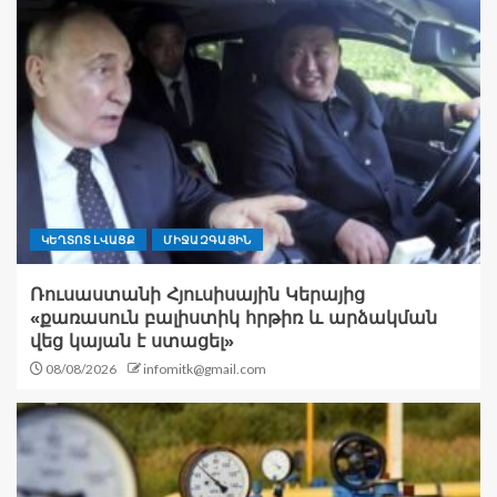
ԿԵՂՏՈՏ ԼՎԱՑՔ
ՄԻՋԱԶԳԱՅԻՆ
Ռուսաստանի Հյուսիսային Կերայից
«քառասուն բալիստիկ հրթիռ և արձակման
վեց կայան է ստացել»
08/08/2026
infomitk@gmail.com