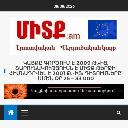
08/08/2026
ԿԱՅՔԸ ԳՈՐԾՈՒՄ Է 2009 Թ․-ԻՑ,
ՇԱՐՈՒՆԱԿՈՒԹՅՈՒՆՆ Է ՄԻՏՔ ԹԵՐԹԻ՝
ՀԻՄՆԱԴՐՎԵԼ Է 2001 Թ․-ԻՑ։ ԴԻՏՈՒՄՆԵՐԸ՝
ԱՄԵՆ ՕՐ 25 – 33 000