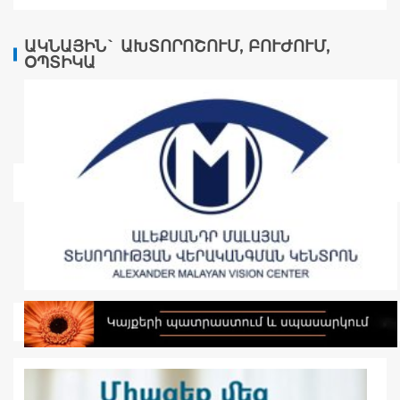
ԱԿՆԱՅԻՆ` ԱԽՏՈՐՈՇՈՒՄ, ԲՈՒԺՈՒՄ,
ՕՊՏԻԿԱ