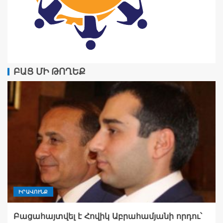
ԲԱՑ ՄԻ ԹՈՂԵՔ
ԻՐԱՎՈՒՆՔ
Բացահայտվել է Հովիկ Աբրահամյանի որդու՝