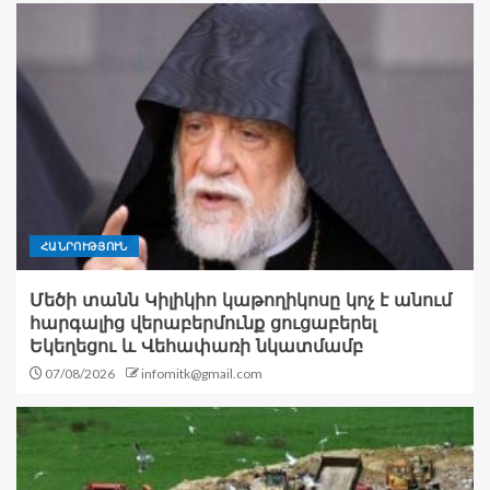
ՀԱՆՐՈՒԹՅՈՒՆ
Մեծի տանն Կիլիկիո կաթողիկոսը կոչ է անում
հարգալից վերաբերմունք ցուցաբերել
Եկեղեցու և Վեհափառի նկատմամբ
07/08/2026
infomitk@gmail.com