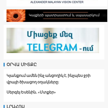
ՕՐՎԱ ՄԻՏՔԸ
Կյանքում ամեն ինչ անցողիկ է, ինչպես ջրի
վրայի ծխացող օղակները:
Սերգեյ Եսենին․ «Մտքեր»
ԼՐԱՀՈՍ