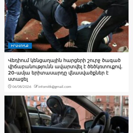
ԻՐԱՎՈՒՆՔ
Վեդիում կենցաղային հարցերի շուրջ ծագած
վիճաբանությունն ավարտվել է ծեծկռտուքով․
20-ամյա երիտասարդը վնասվածքներ է
ստացել
06/08/2026
infomitk@gmail.com