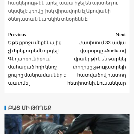
հացկերույթ են արել, ապա իջել են այստեղ ու
սկսվել է կռիվը, իսկ վիրավորն էլ Աբովյանի
ծննդատան նախկին տնօրենն է։
Previous
Next
Եթե քրոջս մեքենայից
Մասիսում 33-ամյա
չի հրել, ուրեմն դրդել է.
վարորդը «Audi»-ով
Գեղարքունիքում
վրաերթի է ենթարկել
մահացած հղի կնոջ
փողոցը չթույլատրելի
քույրը մանրամասներ է
հատվածով հատող
պատմել
հետիոտնի. Լուսանկար
ԲԱՑ ՄԻ ԹՈՂԵՔ