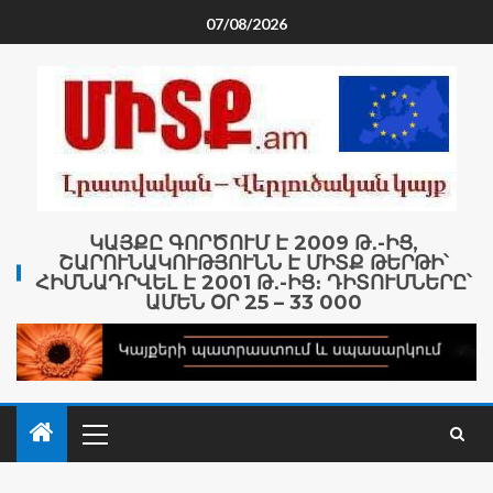
07/08/2026
ԿԱՅՔԸ ԳՈՐԾՈՒՄ Է 2009 Թ․-ԻՑ,
ՇԱՐՈՒՆԱԿՈՒԹՅՈՒՆՆ Է ՄԻՏՔ ԹԵՐԹԻ՝
ՀԻՄՆԱԴՐՎԵԼ Է 2001 Թ․-ԻՑ։ ԴԻՏՈՒՄՆԵՐԸ՝
ԱՄԵՆ ՕՐ 25 – 33 000