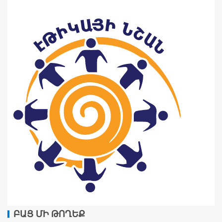
ԲԱՑ ՄԻ ԹՈՂԵՔ