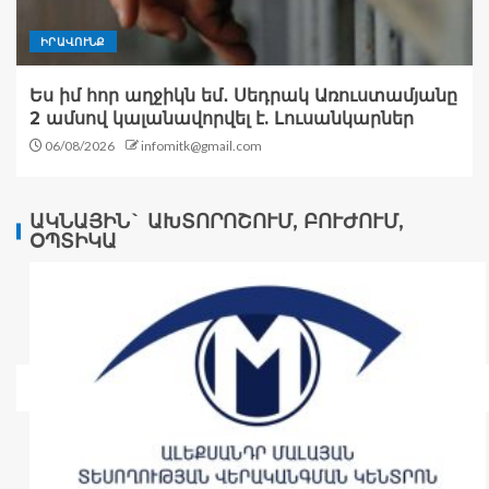
ԻՐԱՎՈՒՆՔ
Ես իմ հոր աղջիկն եմ․ Սեդրակ Առուստամյանը
2 ամսով կալանավորվել է. Լուսանկարներ
06/08/2026
infomitk@gmail.com
ԱԿՆԱՅԻՆ` ԱԽՏՈՐՈՇՈՒՄ, ԲՈՒԺՈՒՄ,
ՕՊՏԻԿԱ