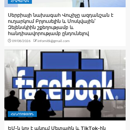
ՀՐԱՊԱՐԱԿ
Սերբիայի նախագահ Վուչիչը ազդանշան է
ուղարկում Բրյուսելին և Մոսկվային՝
Զելենսկիին շքեղությամբ և
հանդիսավորությամբ ընդունելով
09/08/2026
infomitk@gmail.com
ՀԱՆՐՈՒԹՅՈՒՆ
ԵՄ-ն կոչ է անում Մետային և TikTok-ին