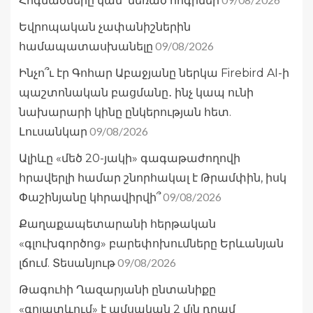
Հոգնածները կամ՝ մեռած հոգիներ
Եվրոպական չափանիշներին
09/08/2026
համապատասխանելը
Ինչո՞ւ էր Գոհար Աբաջյանը ներկա Firebird AI-ի
պաշտոնական բացմանը․ ինչ կապ ունի
նախարարի կինը ընկերության հետ.
09/08/2026
Լուսանկար
Ալիևը «մեծ 20-յակի» գագաթաժողովի
հրավերլի համար շնորհակալ է Թրամփին, իսկ
09/08/2026
Փաշինյանը կհրավիրվի՞
Քաղաքապետարանի հերթական
«գլուխգործոց» բարեփոխումները Երևանյան
09/08/2026
լճում. Տեսանյութ
Թագուհի Ղազարյանի ընտանիքը
«գոյատևում» է ամսական 2 մլն դրամ