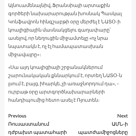
Այնուամենայնիվ, Ֆրանսիայի արտաքին
գործերի նախարարության խոսնակ Պասկալ
Կոնֆավրոն հինգշաբթի օրը մերժել է ՆԱՏՕ-ի
կոալիցիային մասնակցելու գաղափարը՝
ասելով, որ նեղուցին միջամտելը «ոչ նրա
նպատակն է, ոչ էլ համապատասխան
միջավայրը»։
«Սա այդ կոալիցիայի շրջանակներում
շարունակական քննարկում է, որտեղ ՆԱՏՕ-ն
լսում է, բայց, իհարկե, չի առաջնորդում դա», –
ուրբաթ օրը արտգործնախարարների
հանդիպումից հետո ասել է Ռյուտեն։
Previous
Next
Ռուսաստանում
ԱՄՆ-ի
դժբախտ պատահարի
պատժամիջոցները