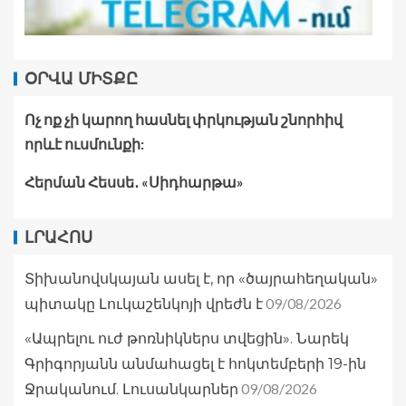
ՕՐՎԱ ՄԻՏՔԸ
Ոչ ոք չի կարող հասնել փրկության շնորհիվ
որևէ ուսմունքի:
Հերման Հեսսե․ «Սիդհարթա»
ԼՐԱՀՈՍ
Տիխանովսկայան ասել է, որ «ծայրահեղական»
09/08/2026
պիտակը Լուկաշենկոյի վրեժն է
«Ապրելու ուժ թոռնիկներս տվեցին». Նարեկ
Գրիգորյանն անմահացել է հոկտեմբերի 19-ին
09/08/2026
Ջրականում. Լուսանկարներ