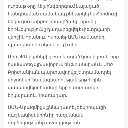
ուրբաթ օրը Հելսինգբորգում կայացած
հանդիպման ժամանակ քննարկել են Հորմուզի
նեղուցում տիրող իրավիճակը, որտեղ
երթևեկությունը դադարեցվել է փետրվարի
վերջին Իրանում Իսրայել-ԱՄՆ համատեղ
պատերազմի սկսվելուց ի վեր:
Մոտ 40 երկրներից բաղկացած կոալիցիան, որը
համատեղ գլխավորում են Ֆրանսիան և Մեծ
Բրիտանիան, պարտավորվել է տրամադրել
միջոցներ՝ նավագնացության երթուղին
ապահովելու համար, երբ հաստատվի
երկարատև հրադադար:
ԱՄՆ-ն բազմիցս քննադատել է եվրոպացի
դաշնակիցներին իր ռազմական
գործողությանը աջակցության