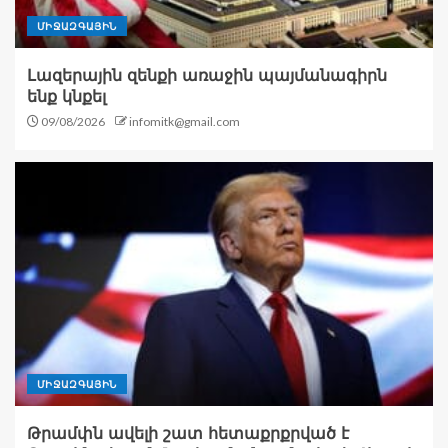
ՄԻՋԱԶԳԱՅԻՆ
Լազերային զենքի առաջին պայմանագիրն
ենք կնքել
09/08/2026
infomitk@gmail.com
ՄԻՋԱԶԳԱՅԻՆ
Թրամփն ավելի շատ հետաքրքրված է