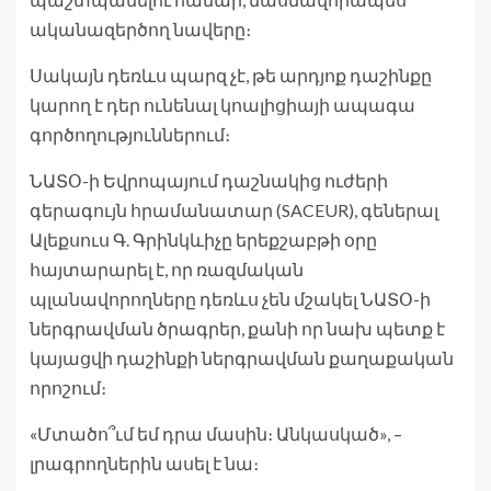
ականազերծող նավերը։
Սակայն դեռևս պարզ չէ, թե արդյոք դաշինքը
կարող է դեր ունենալ կոալիցիայի ապագա
գործողություններում։
ՆԱՏՕ-ի Եվրոպայում դաշնակից ուժերի
գերագույն հրամանատար (SACEUR), գեներալ
Ալեքսուս Գ. Գրինկևիչը երեքշաբթի օրը
հայտարարել է, որ ռազմական
պլանավորողները դեռևս չեն մշակել ՆԱՏՕ-ի
ներգրավման ծրագրեր, քանի որ նախ պետք է
կայացվի դաշինքի ներգրավման քաղաքական
որոշում։
«Մտածո՞ւմ եմ դրա մասին։ Անկասկած», –
լրագրողներին ասել է նա։