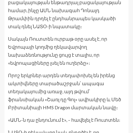
բացակայության ենթադրյալ բացակայության
համար, ինչը ԱՄՆ նախագահ Դոնալդ
Թրամփին դրդել է ընդհանրապես կասկածի
տակ դնել ՆԱՏՕ-ի նպատակը։
Սակայն Ռուտտեն ուրբաթ օրը ասել է, որ
Եվրոպայի կողմից ղեկավարվող
նախաձեռնությունը ցույց է տալիս, որ
«եվրոպացիները լսել են ուղերձը»։
Որոշ երկրներ արդեն տեղափոխել են իրենց
ակտիվները տարածաշրջան՝ ապագա
տեղակայումից առաջ, այդ թվում՝
ֆրանսիական «Շառլ դը Գոլ» ավիակիրը և Մեծ
Բրիտանիայի HMS Dragon մարտական ​​նավը։
«ԱՄՆ-ն դա ընդունում է», – հավելել է Ռուտտեն։
ՆԱՏՕ-ի ղեկավարը նաև ընդգծել է, որ