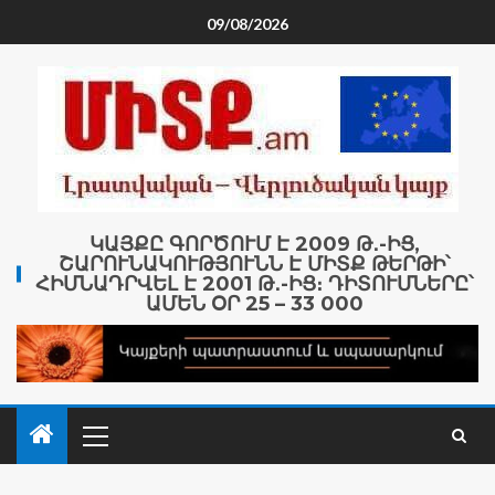
09/08/2026
ԿԱՅՔԸ ԳՈՐԾՈՒՄ Է 2009 Թ․-ԻՑ,
ՇԱՐՈՒՆԱԿՈՒԹՅՈՒՆՆ Է ՄԻՏՔ ԹԵՐԹԻ՝
ՀԻՄՆԱԴՐՎԵԼ Է 2001 Թ․-ԻՑ։ ԴԻՏՈՒՄՆԵՐԸ՝
ԱՄԵՆ ՕՐ 25 – 33 000