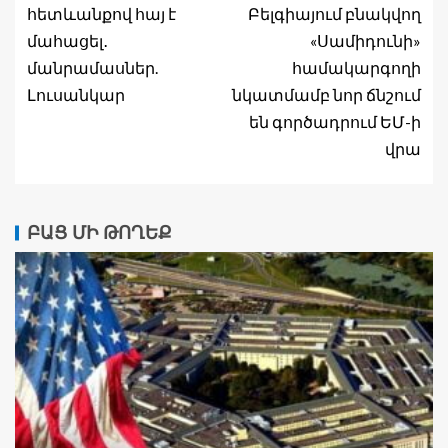
հետևանքով հայ է
Բելգիայում բնակվող
մահացել․
«Սամիդունի»
մանրամասներ.
համակարգողի
Լուսանկար
նկատմամբ նոր ճնշում
են գործադրում ԵՄ-ի
վրա
ԲԱՑ ՄԻ ԹՈՂԵՔ