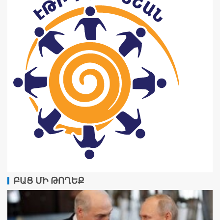
ԲԱՑ ՄԻ ԹՈՂԵՔ