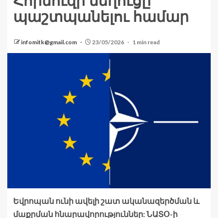
Հորմուզի նեղուցը
պաշտպանելու համար
infomitk@gmail.com
23/05/2026
1 min read
Եվրոպան ունի ավելի շատ ականազերծման և
մաքրման հնարավորություններ: ՆԱՏՕ-ի