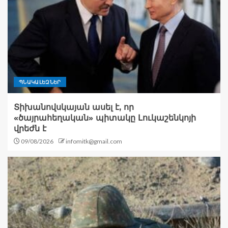
ՊՆԱԿԱԼԵԶՆԵՐ
Տիխանովսկայան ասել է, որ
«ծայրահեղական» պիտակը Լուկաշենկոյի
վրեժն է
09/08/2026
infomitk@gmail.com