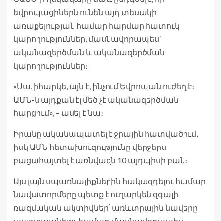
եվրոպացիներն ունեն այդ տեսակի
առաքելության համար հարմար հատուկ
կարողություններ, մասնավորապես՝
ականազերծման և ականազերծման
կարողություններ։
«Սա, իհարկե, այն է, ինչում Եվրոպան ուժեղ է։
ԱՄՆ-ն այդքան էլ մեծ չէ ականազերծման
հարցում», – ասել է նա։
Իրանը ականապատել է ջրային հատվածում,
իսկ ԱՄՆ հետախուզությունը վերջերս
բացահայտել է առնվազն 10 այդպիսի բան։
Այս լայն սպառնալիքներին հակազդելու համար
նավատորմերը պետք է ուղարկեն զգալի
ռազմական ակտիվներ՝ առևտրային նավերը
պաշտպանելու համար, մասնավորապես՝