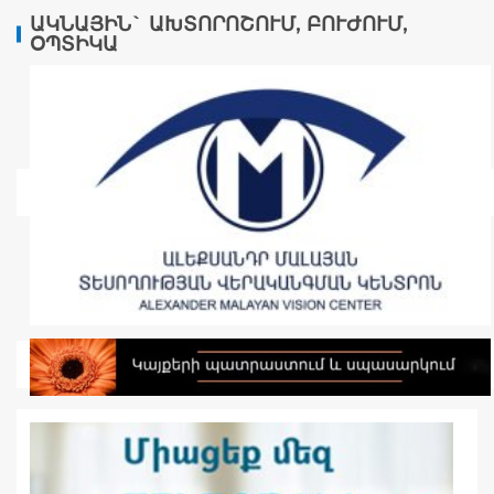
ԱԿՆԱՅԻՆ` ԱԽՏՈՐՈՇՈՒՄ, ԲՈՒԺՈՒՄ,
ՕՊՏԻԿԱ