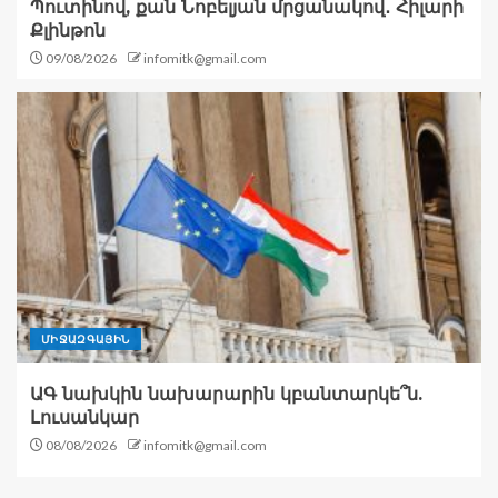
Պուտինով, քան Նոբելյան մրցանակով․ Հիլարի
Քլինթոն
09/08/2026
infomitk@gmail.com
ՄԻՋԱԶԳԱՅԻՆ
ԱԳ նախկին նախարարին կբանտարկե՞ն.
Լուսանկար
08/08/2026
infomitk@gmail.com