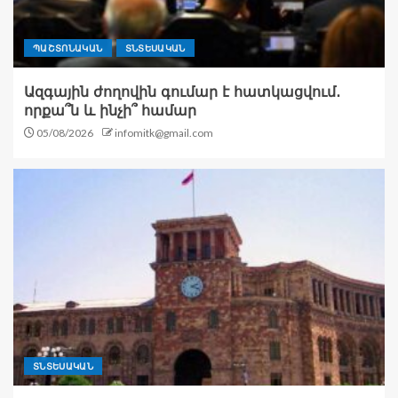
ՊԱՇՏՈՆԱԿԱՆ
ՏՆՏԵՍԱԿԱՆ
Ազգային ժողովին գումար է հատկացվում․
որքա՞ն և ինչի՞ համար
05/08/2026
infomitk@gmail.com
ՏՆՏԵՍԱԿԱՆ