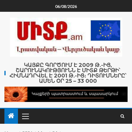
06/08/2026
ԿԱՅՔԸ ԳՈՐԾՈՒՄ Է 2009 Թ․-ԻՑ,
ՇԱՐՈՒՆԱԿՈՒԹՅՈՒՆՆ Է ՄԻՏՔ ԹԵՐԹԻ՝
ՀԻՄՆԱԴՐՎԵԼ Է 2001 Թ․-ԻՑ։ ԴԻՏՈՒՄՆԵՐԸ՝
ԱՄԵՆ ՕՐ 25 – 33 000