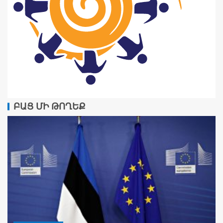
ԲԱՑ ՄԻ ԹՈՂԵՔ