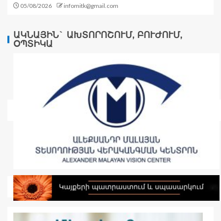
05/08/2026
infomitk@gmail.com
ԱԿՆԱՅԻՆ` ԱԽՏՈՐՈՇՈՒՄ, ԲՈՒԺՈՒՄ,
ՕՊՏԻԿԱ