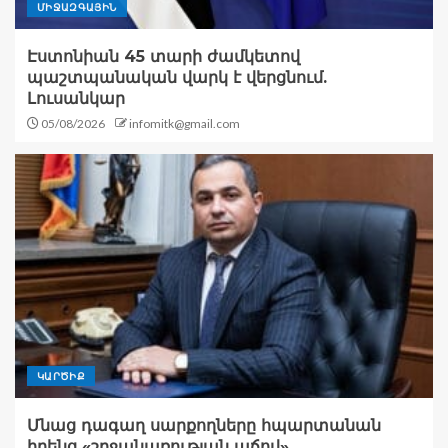
ՄԻՋԱԶԳԱՅԻՆ
Էստոնիան 45 տարի ժամկետով
պաշտպանական վարկ է վերցնում.
Լուսանկար
05/08/2026
infomitk@gmail.com
ԿԱՐԾԻՔ
Մնաց դագաղ սարքողները հպարտանան
իրենց «շրջանառության աճով»