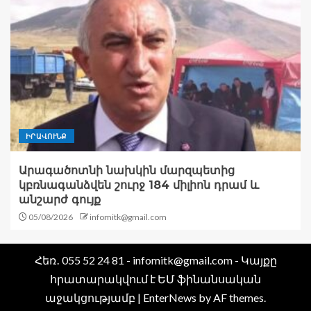
ԻՐԱՎՈՒՆՔ
Արագածոտնի նախկին մարզպետից
կբռնագանձվեն շուրջ 184 միլիոն դրամ և
անշարժ գույք
05/08/2026
infomitk@gmail.com
Հեռ․ 055 52 24 81 - infomitk@gmail.com - Կայքը
հրատարակվում է ԵՄ ֆինանսական
աջակցությամբ
|
EnterNews
by AF themes.