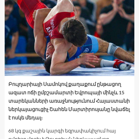
Բուլղարիայի Սամոկով քաղաքում ընթացող
ազատ ոճի ըմբշամարտի Եվրոպայի մինչև 15
տարեկանների առաջնությունում Հայաստանի
ներկայացուցիչ Շահեն Մարտիրոսյանը նվաճել
է ոսկե մեդալ։
68 կգ քաշային կարգի եզրափակիչում հայ
ըմբիշը մրցել է Թուրքիան ներկայացնող