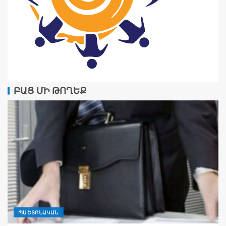
ԲԱՑ ՄԻ ԹՈՂԵՔ
ՊԱՇՏՈՆԱԿԱՆ