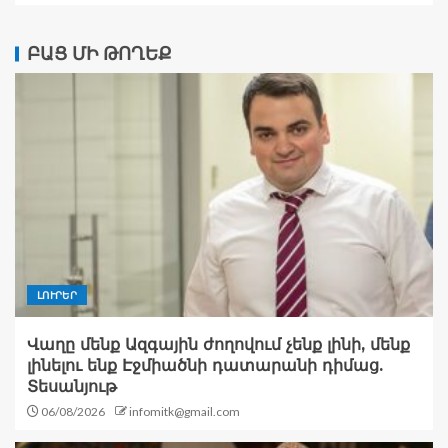
ԲԱՑ ՄԻ ԹՈՂԵՔ
ԼՈՒՐԵՐ
Վաղը մենք Ազգային ժողովում չենք լինի, մենք
լինելու ենք Էջմիածնի դատարանի դիմաց.
Տեսանյութ
06/08/2026
infomitk@gmail.com