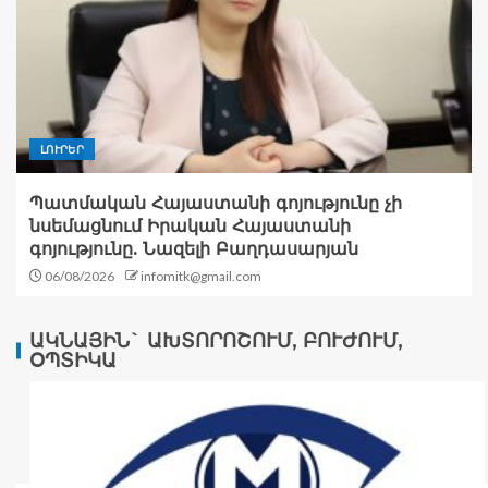
ԼՈՒՐԵՐ
Պատմական Հայաստանի գոյությունը չի
նսեմացնում Իրական Հայաստանի
գոյությունը. Նազելի Բաղդասարյան
06/08/2026
infomitk@gmail.com
ԱԿՆԱՅԻՆ` ԱԽՏՈՐՈՇՈՒՄ, ԲՈՒԺՈՒՄ,
ՕՊՏԻԿԱ