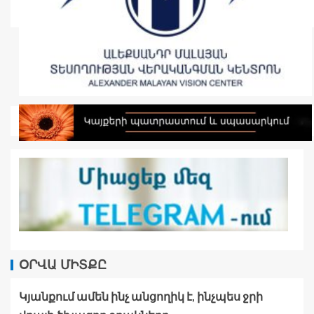
ՕՐՎԱ ՄԻՏՔԸ
Կյանքում ամեն ինչ անցողիկ է, ինչպես ջրի