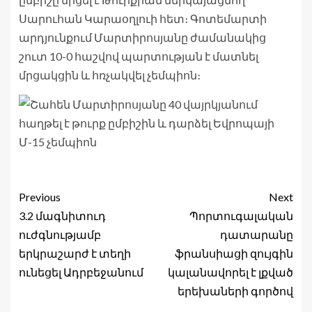
Սարուհան Կարաօղլուի հետ։ Գոտեմարտի
արդյունքում Մարտիրոսյանը ժամանակից
շուտ 10-0 հաշվով պարտության է մատնել
մրցակցին և հռչակվել չեմպիոն։
Previous
Next
3.2 մագնիտուդ
Պորտուգալական
ուժգնությամբ
դատարանը
երկրաշարժ է տեղի
ֆրանսիացի զույգին
ունեցել Ադրբեջանում
կալանավորել է լքված
երեխաների գործով