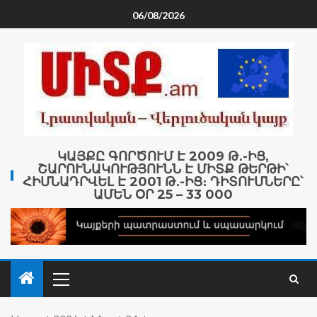
06/08/2026
ԿԱՅՔԸ ԳՈՐԾՈՒՄ Է 2009 Թ․-ԻՑ,
ՇԱՐՈՒՆԱԿՈՒԹՅՈՒՆՆ Է ՄԻՏՔ ԹԵՐԹԻ՝
ՀԻՄՆԱԴՐՎԵԼ Է 2001 Թ․-ԻՑ։ ԴԻՏՈՒՄՆԵՐԸ՝
ԱՄԵՆ ՕՐ 25 – 33 000