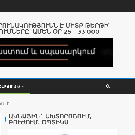
ԱՐՈՒՆԱԿՈՒԹՅՈՒՆՆ Է ՄԻՏՔ ԹԵՐԹԻ՝
ՈՒՄՆԵՐԸ՝ ԱՄԵՆ ՕՐ 25 – 33 000
ՇԱԿՈՒՅԹ
րա է
ԱԿՆԱՅԻՆ` ԱԽՏՈՐՈՇՈՒՄ,
ԲՈՒԺՈՒՄ, ՕՊՏԻԿԱ