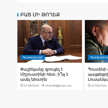
ԲԱՑ ՄԻ ԹՈՂԵՔ
ՊՆԱԿԱԼԵԶՆԵՐ
ՊՆԱԿԱԼԵԶՆ
Փաշինյանը զրուցել է
Պուտինի 
Միշուստինի հետ. ի՞նչ է
պայթեցրի
ասել նիստին
Լուսանկ
07/08/2026
infomitk@gmail.com
07/08/2026