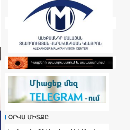
ՕՐՎԱ ՄԻՏՔԸ