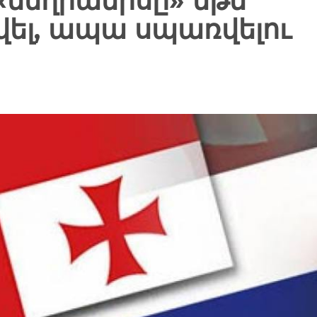
«մեղրամիսը» եթե
ել, ապա սպառվելու