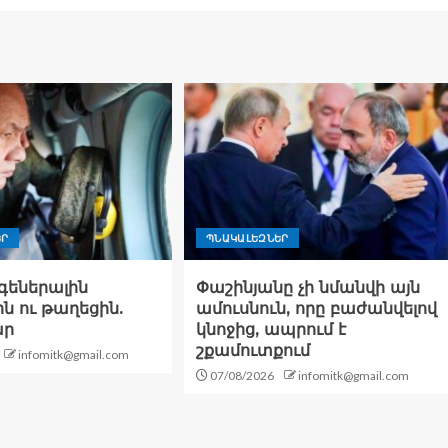
ԵՐ
ՊՆԱԿԱԼԵԶՆԵՐ
գեներալին
Փաշինյանը չի նմանվի այն
ն ու թաղեցին.
ամուսնուն, որը բաժանվելով
ար
կնոջից, ապրում է
շքամուտքում
infomitk@gmail.com
07/08/2026
infomitk@gmail.com