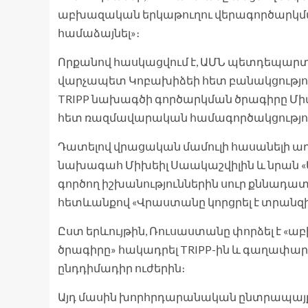
աբխազական երկաթուղու վերագործարկման
համաձայնել»։
Որքանով հասկացվում է, ԱՄՆ պետդեպար
վարչապետ Կոբախիձեի հետ բանակցությու
TRIPP նախագծի գործարկման ծրագիրը Մի
հետ ռազմավարական համագործակցություն
Դատելով վրացական մամուլի հասանելի ա
նախագահ Միխեիլ Սաակաշվիլին և նրան «
գործող իշխանություններին սուր քննադատո
հետևանքով «Վրաստանը կորցրել է տրանզի
Ըստ երևույթին, Ռուսաստանը փորձել է 
ծրագիրը» հակադրել TRIPP-ին և գաղափար
ընդդիմադիր ուժերին։
Այդ մասին խորհրդարանական ընտրապայքա