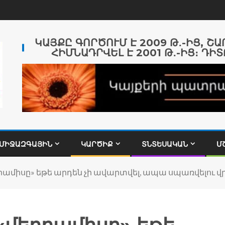
ԿԱՅՔԸ ԳՈՐԾՈՒՄ Է 2009 Թ․-ԻՑ, Շ
ՀԻՄՆԱԴՐՎԵԼ Է 2001 Թ․-ԻՑ։ ԴԻՏ
ՄԻՋԱԶԳԱՅԻՆ
ԿԱՐԾԻՔ
ՏՆՏԵՍԱԿԱՆ
Մ
ամիսը» եթե արդեն չի ավարտվել, ապա սպառվելու վ