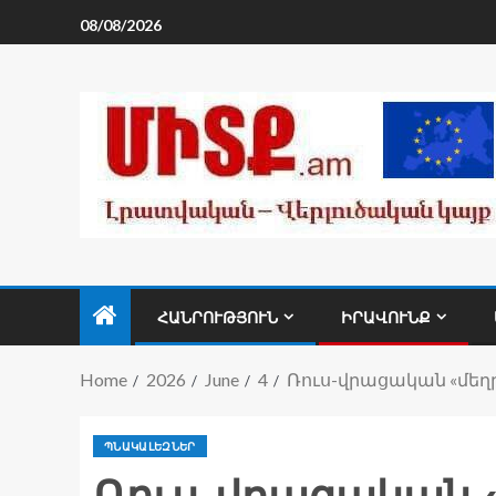
08/08/2026
ՀԱՆՐՈՒԹՅՈՒՆ
ԻՐԱՎՈՒՆՔ
Home
2026
June
4
Ռուս-վրացական «մեղր
ՊՆԱԿԱԼԵԶՆԵՐ