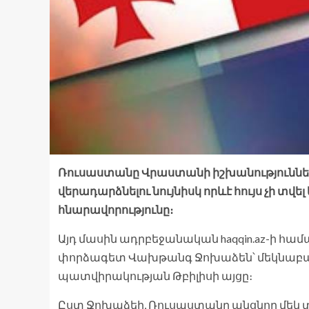
Ռուսաստանը Վրաստանի իշխանություննե
վերադարձնելու նույնիսկ որևէ հույս չի տվ
հնարավորությունը։
Այդ մասին ադրբեջանական haqqin.az-ի համ
փորձագետ Վախթանգ Ջոխաձեն՝ մեկնաբ
պատվիրակության Թբիլիսի այցը։
Ըստ Ջոխաձեի, Ռուսաստանը անցնող մեկ տ