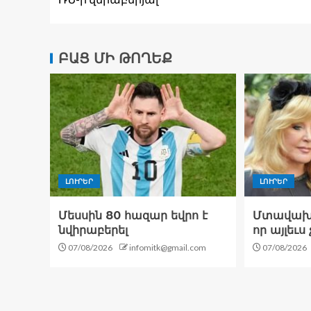
ԲԱՑ ՄԻ ԹՈՂԵՔ
ԼՈՒՐԵՐ
ԼՈՒՐԵՐ
Մեսսին 80 հազար եվրո է
Մտավախու
նվիրաբերել
որ այլեւս 
07/08/2026
infomitk@gmail.com
07/08/2026