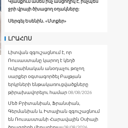
Կյանքում ամեն ինչ անցողիկ է, ինչպես
ջրի վրայի ծխացող օղակները:
Սերգեյ Եսենին․ «Մտքեր»
ԼՐԱՀՈՍ
Լիտվան զգուշացնում է, որ
Ռուսաստանը կարող է կեղծ
ուկրաինական անօդաչու թռչող
սարքեր օգտագործել Բալթյան
երկրների ենթակառուցվածքները
08/08/2026
թիրախավորելու համար
Մեծ Բրիտանիան, Ֆրանսիան,
Գերմանիան և Իտալիան զգուշացնում
են Ռուսաստանի Հարավային Օսիայի
08/08/2026
ծրագրերի վերաբերյալ