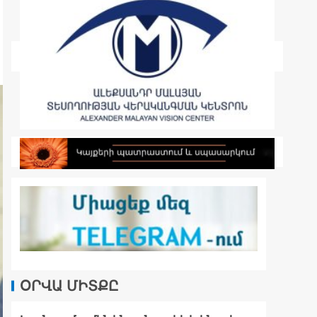
ՕՐՎԱ ՄԻՏՔԸ