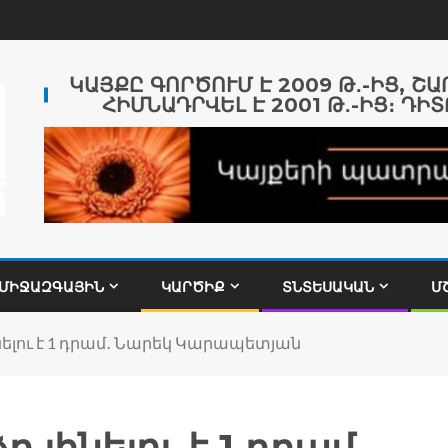
ԿԱՅՔԸ ԳՈՐԾՈՒՄ Է 2009 Թ․-ԻՑ, Շ
ՀԻՄՆԱԴՐՎԵԼ Է 2001 Թ․-ԻՑ։ ԴԻՏ
ՄԻՋԱԶԳԱՅԻՆ
ԿԱՐԾԻՔ
ՏՆՏԵՍԱԿԱՆ
Մ
լու է 1 դրամ․ Նարեկ Կարապետյան