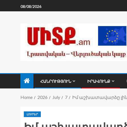
08/08/2026
ՀԱՆՐՈՒԹՅՈՒՆ
ԻՐԱՎՈՒՆՔ
Home
2026
July
7
Իմ աշխատավարձը լինե
ԼՈՒՐԵՐ