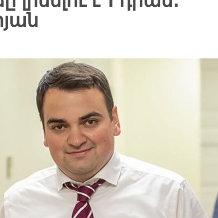
լինելու է 1 դրամ․
յան