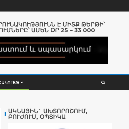
ԱՐՈՒՆԱԿՈՒԹՅՈՒՆՆ Է ՄԻՏՔ ԹԵՐԹԻ՝
ՈՒՄՆԵՐԸ՝ ԱՄԵՆ ՕՐ 25 – 33 000
ՇԱԿՈՒՅԹ
ԱԿՆԱՅԻՆ` ԱԽՏՈՐՈՇՈՒՄ,
ԲՈՒԺՈՒՄ, ՕՊՏԻԿԱ