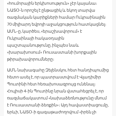
«հումորային երկխոսություն» չէր կայանա։
ՆԱՏՕ-ն որոշել է ընթացիկ և եկող տարվա
ռազմական կարիքների համար Ուկրաինային
70 միլիարդ եվրոյի աջակցություն հատկացնել։
ԱՄՆ-ը, կարծես, «երաշխավորում» է
Ուկրաինայի հակաօդային
պաշտպանությունը, ինչպես նաև
«խարախոսում» Ռուսաստանի խորքային
թիրախավորումները։
ԱՄՆ նախագահը Զելենսկու հետ հանդիպումից
հետո ասել է, որ պատրաստվում է Վլադիմիր
Պուտինի հետ հեռախոսազրույց ունենալ։
Հուլիսի 4-ին Պուտինը նրան վստահեցրել է, որ
ռազմաճակատում «նախաձեռնությունը մնում
է Ռուսաստանի ձեռքին»։ Այդ հավաստիացումը,
երևի, ՆԱՏՕ-ի գագաթաժողովում «իրեն չի