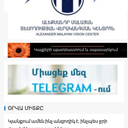
ՕՐՎԱ ՄԻՏՔԸ
Կյանքում ամեն ինչ անցողիկ է, ինչպես ջրի