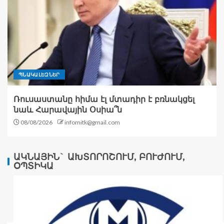
ՊՆԱԿԱԼԵԶՆԵՐ
Ռուսաստանը հիմա էլ մտադիր է բռնակցել
նաև Հարավային Օսիա՞ն
08/08/2026
infomitk@gmail.com
ԱԿՆԱՅԻՆ` ԱԽՏՈՐՈՇՈՒՄ, ԲՈՒԺՈՒՄ,
ՕՊՏԻԿԱ