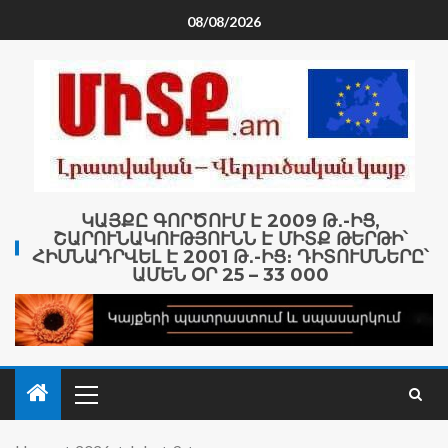
08/08/2026
ԿԱՅՔԸ ԳՈՐԾՈՒՄ Է 2009 Թ․-ԻՑ,
ՇԱՐՈՒՆԱԿՈՒԹՅՈՒՆՆ Է ՄԻՏՔ ԹԵՐԹԻ՝
ՀԻՄՆԱԴՐՎԵԼ Է 2001 Թ․-ԻՑ։ ԴԻՏՈՒՄՆԵՐԸ՝
ԱՄԵՆ ՕՐ 25 – 33 000