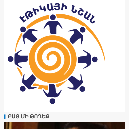
ԲԱՑ ՄԻ ԹՈՂԵՔ