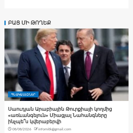
ԲԱՑ ՄԻ ԹՈՂԵՔ
ՊՆԱԿԱԼԵԶՆԵՐ
Սաուդյան Արաբիային Թուրքիայի կողմից
«առևանգելուն» Միացյալ Նահանգները
ինչպե՞ս կվերաբերվի
08/08/2026
infomitk@gmail.com