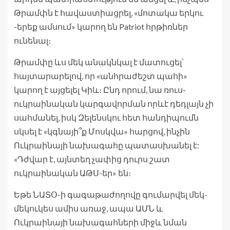
Թրամփն է հավաստիացրել, «մոտակա երկու
-երեք ամսում» կարող են Patriot հրթիռներ
ունենալ։
Թրամփը ևս մեկ անակնկալ է մատուցել՝
հայտարարելով, որ «անհրաժեշտ պահի»
կարող է այցելել Կիև։ Ընդ որում, նա ռուս-
ուկրաինական կարգավորման որևէ դեդլայն չի
սահմանել, իսկ Զելենսկու հետ հանդիպումն
սկսել է «կգնայի՞ք Մոսկվա» հարցով, ինչին
Ուկրաինայի նախագահը պատասխանել է:
«Դժվար է, այնտեղ չափից դուրս շատ
ուկրաինական ԱԹՍ-եր» են։
Եթե ՆԱՏՕ-ի գագաթաժողովը գումարվել մեկ-
մեկուկես ամիս առաջ, ապա ԱՄՆ և
Ուկրաինայի նախագահների միջև նման