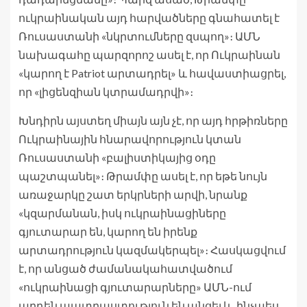
ուկրաինական այդ հարվածները գնահատել է
Ռուսաստանի «նկրտումները զսպող»։ ԱՄՆ
նախագահը պարզորոշ ասել է, որ Ուկրաինան
«կարող է Patriot արտադրել» և հավաստիացրել,
որ «լիցենզիան կտրամադրվի»։
Խնդիրն այստեղ միայն այն չէ, որ այդ հրթիռները
Ուկրաինային հնարավորություն կտան
Ռուսաստանի «բալիստիկայից օդը
պաշտպանել»։ Թրամփը ասել է, որ եթե նույն
առաջարկը շատ երկրների արվի, նրանք
«կզարմանան, իսկ ուկրաինացիները
գյուտարար են, կարող են իրենք
արտադրություն կազմակերպել»։ Հասկացվում
է, որ անցած ժամանակահատվածում
«ուկրաինացի գյուտարարները» ԱՄՆ-ում
արդեն պատրաստություն են անցել և, ինչպես