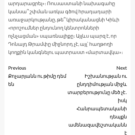
արդարացրել»։ Ռուսաստանի նախագահը
կանսա՞ շփման առկա գծով հրադադարի
առաջարկությանը, թե՞ կիրականացնի Կիևի
«որոշումներ ընդունող կենտրոնների
ոչնչացման» սպառնալիքը։ Այլևս պարզ է, որ
Դոնալդ Թրամփը միջնորդ չէ, այլ՝ հաղթողի
կողքին կանգնելու պատրաստ «մարտավկա»։
Previous
Next
Քոչարյանն ու թիմը դեմ
Իշխանության ու
են
ընդդիմության միջև
տարբերությունը մեծ չէ․
իսկ
Հանրապետականի
դեպքն
ամենազավեշտականն
է