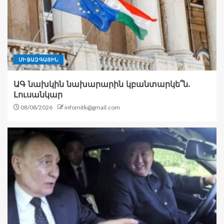
ՄԻՋԱԶԳԱՅԻՆ
ԱԳ նախկին նախարարին կբանտարկե՞ն.
Լուսանկար
08/08/2026
infomitk@gmail.com