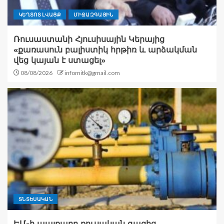
ԿԵՂՏՈՏ ԼՎԱՑՔ
ՄԻՋԱԶԳԱՅԻՆ
Ռուսաստանի Հյուսիսային Կերայից
«քառասուն բալիստիկ հրթիռ և արձակման
վեց կայան է ստացել»
08/08/2026
infomitk@gmail.com
ՏՆՏԵՍԱԿԱՆ
ԵՄ-ի պայքարը ռուսական գազից