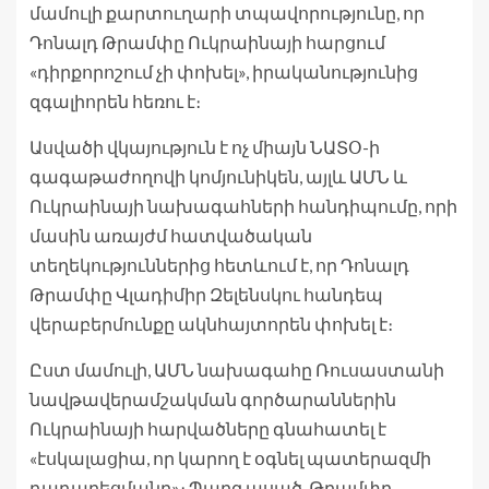
մամուլի քարտուղարի տպավորությունը, որ
Դոնալդ Թրամփը Ուկրաինայի հարցում
«դիրքորոշում չի փոխել», իրականությունից
զգալիորեն հեռու է։
Ասվածի վկայություն է ոչ միայն ՆԱՏՕ-ի
գագաթաժողովի կոմյունիկեն, այլև ԱՄՆ և
Ուկրաինայի նախագահների հանդիպումը, որի
մասին առայժմ հատվածական
տեղեկություններից հետևում է, որ Դոնալդ
Թրամփը Վլադիմիր Զելենսկու հանդեպ
վերաբերմունքը ակնհայտորեն փոխել է։
Ըստ մամուլի, ԱՄՆ նախագահը Ռուսաստանի
նավթավերամշակման գործարաններին
Ուկրաինայի հարվածները գնահատել է
«էսկալացիա, որ կարող է օգնել պատերազմի
դադարեցմանը»։ Պարզ ասած, Թրամփը