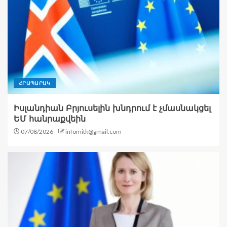
ՀՐԱՊԱՐԱԿ
Իսլանդիան Բրյուսելին խնդրում է չմասնակցել
ԵՄ հանրաքվեին
07/08/2026
infomitk@gmail.com