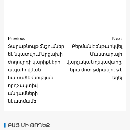
Previous
Next
Տարաբնույթ ճնշումներ
Բերման է ենթարկվել
են նկատվում Արցախի
Մաստարայի
ժողովրդի կարիքների
վարչական ղեկավարը.
ապահովման
նրա մոտ թմրանյութ է
նախաձեռնության
եղել
որոշ ակտիվ
անդամների
նկատմամբ
ԲԱՑ ՄԻ ԹՈՂԵՔ