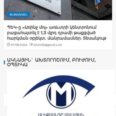
ՏՆՏԵՍԱԿԱՆ
ՊԵԿ-ը «Առինջ մոլ» առևտրի կենտրոնում
բացահայտել է 1,3 մլրդ դրամի թաքցված
հարկման օբյեկտ. մանրամասներ. Տեսանյութ
07/08/2026
infomitk@gmail.com
ԱԿՆԱՅԻՆ` ԱԽՏՈՐՈՇՈՒՄ, ԲՈՒԺՈՒՄ,
ՕՊՏԻԿԱ