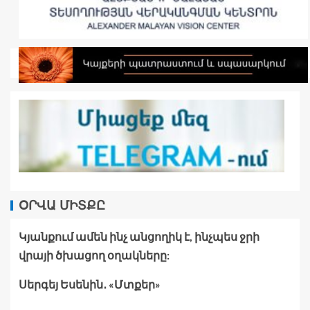
ՕՐՎԱ ՄԻՏՔԸ
Կյանքում ամեն ինչ անցողիկ է, ինչպես ջրի
վրայի ծխացող օղակները:
Սերգեյ Եսենին․ «Մտքեր»