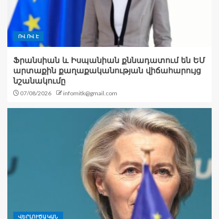
ՈՎ ՈՎ Է
Ֆրանսիան և Իսպանիան քննադատում են ԵՄ
արտաքին քաղաքականության վիճահարույց
նշանակումը
07/08/2026
infomitk@gmail.com
ՎԵՐԼՈՒԾԱԿԱՆ