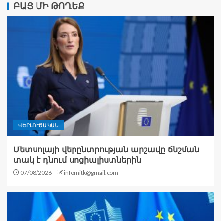
ԲԱՑ ՄԻ ԹՈՂԵՔ
ՎԵՐԼՈՒԾԱԿԱՆ
Մետսոլայի վերընտրության արշավը ճնշման
տակ է դնում սոցիալիստներին
07/08/2026
infomitk@gmail.com