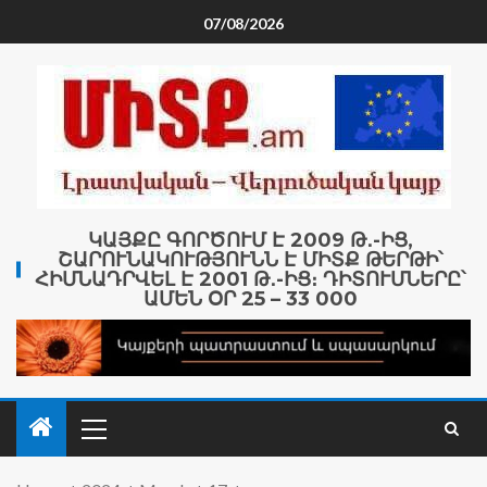
07/08/2026
ԿԱՅՔԸ ԳՈՐԾՈՒՄ Է 2009 Թ․-ԻՑ,
ՇԱՐՈՒՆԱԿՈՒԹՅՈՒՆՆ Է ՄԻՏՔ ԹԵՐԹԻ՝
ՀԻՄՆԱԴՐՎԵԼ Է 2001 Թ․-ԻՑ։ ԴԻՏՈՒՄՆԵՐԸ՝
ԱՄԵՆ ՕՐ 25 – 33 000