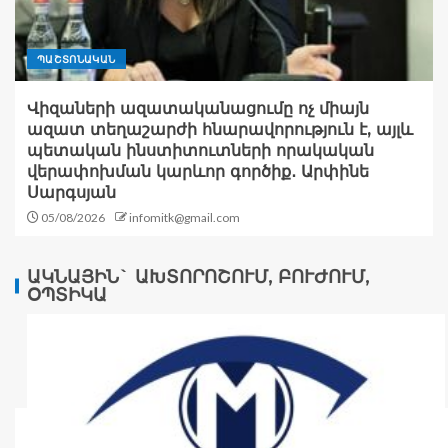
ՊԱՇՏՈՆԱԿԱՆ
Վիզաների ազատականացումը ոչ միայն
ազատ տեղաշարժի հնարավորություն է, այլև
պետական ինստիտուտների որակական
վերափոխման կարևոր գործիք․ Արփինե
Սարգսյան
05/08/2026
infomitk@gmail.com
ԱԿՆԱՅԻՆ` ԱԽՏՈՐՈՇՈՒՄ, ԲՈՒԺՈՒՄ,
ՕՊՏԻԿԱ