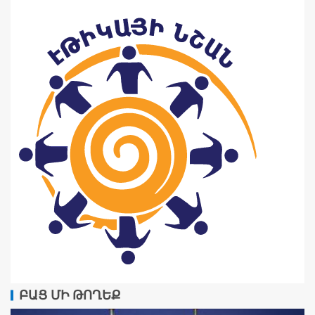
ԲԱՑ ՄԻ ԹՈՂԵՔ