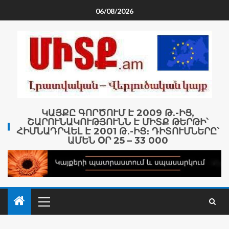
06/08/2026
ԿԱՅՔԸ ԳՈՐԾՈՒՄ Է 2009 Թ․-ԻՑ,
ՇԱՐՈՒՆԱԿՈՒԹՅՈՒՆՆ Է ՄԻՏՔ ԹԵՐԹԻ՝
ՀԻՄՆԱԴՐՎԵԼ Է 2001 Թ․-ԻՑ։ ԴԻՏՈՒՄՆԵՐԸ՝
ԱՄԵՆ ՕՐ 25 – 33 000