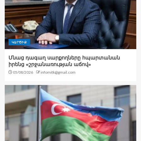
ԿԱՐԾԻՔ
Մնաց դագաղ սարքողները հպարտանան
իրենց «շրջանառության աճով»
05/08/2026
infomitk@gmail.com