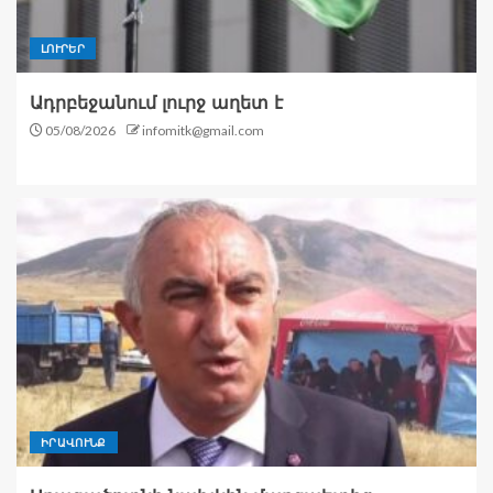
ԼՈՒՐԵՐ
Ադրբեջանում լուրջ աղետ է
05/08/2026
infomitk@gmail.com
ԻՐԱՎՈՒՆՔ