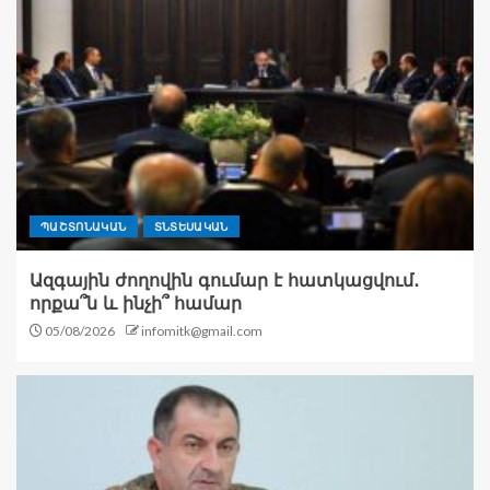
ՊԱՇՏՈՆԱԿԱՆ
ՏՆՏԵՍԱԿԱՆ
Ազգային ժողովին գումար է հատկացվում․
որքա՞ն և ինչի՞ համար
05/08/2026
infomitk@gmail.com