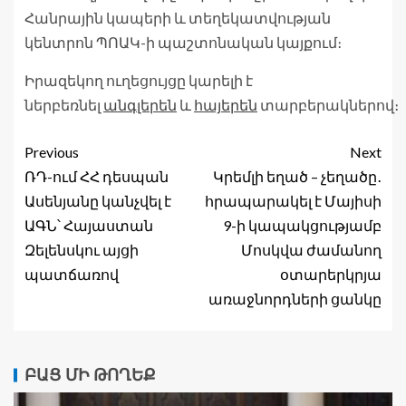
Հանրային կապերի և տեղեկատվության
կենտրոն ՊՈԱԿ-ի պաշտոնական կայքում։
Իրազեկող ուղեցույցը կարելի է
ներբեռնել
անգլերեն
և
հայերեն
տարբերակներով։
Previous
Next
ՌԴ-ում ՀՀ դեսպան
Կրեմլի եղած – չեղածը․
Ասենյանը կանչվել է
հրապարակել է Մայիսի
ԱԳՆ՝ Հայաստան
9-ի կապակցությամբ
Զելենսկու այցի
Մոսկվա ժամանող
պատճառով
օտարերկրյա
առաջնորդների ցանկը
ԲԱՑ ՄԻ ԹՈՂԵՔ