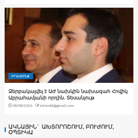
ԻՐԱՎՈՒՆՔ
Ձերբակալվել է ԱԺ նախկին նախագահ Հովիկ
Աբրահամյանի որդին. Տեսանյութ
08/08/2026
infomitk@gmail.com
ԱԿՆԱՅԻՆ` ԱԽՏՈՐՈՇՈՒՄ, ԲՈՒԺՈՒՄ,
ՕՊՏԻԿԱ