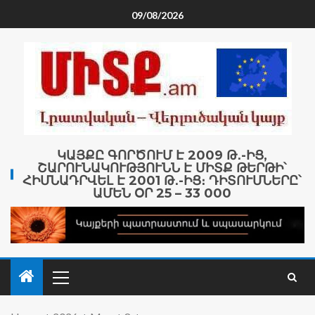
09/08/2026
ԿԱՅՔԸ ԳՈՐԾՈՒՄ Է 2009 Թ․-ԻՑ,
ՇԱՐՈՒՆԱԿՈՒԹՅՈՒՆՆ Է ՄԻՏՔ ԹԵՐԹԻ՝
ՀԻՄՆԱԴՐՎԵԼ Է 2001 Թ․-ԻՑ։ ԴԻՏՈՒՄՆԵՐԸ՝
ԱՄԵՆ ՕՐ 25 – 33 000