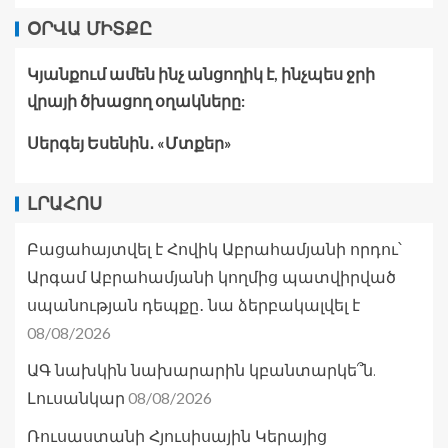
ՕՐՎԱ ՄԻՏՔԸ
Կյանքում ամեն ինչ անցողիկ է, ինչպես ջրի
վրայի ծխացող օղակները:
Սերգեյ Եսենին․ «Մտքեր»
ԼՐԱՀՈՍ
Բացահայտվել է Հովիկ Աբրահամյանի որդու՝
Արգամ Աբրահամյանի կողմից պատվիրված
սպանության դեպքը․ նա ձերբակալվել է
08/08/2026
ԱԳ նախկին նախարարին կբանտարկե՞ն.
08/08/2026
Լուսանկար
Ռուսաստանի Հյուսիսային Կերայից