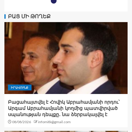
ԲԱՑ ՄԻ ԹՈՂԵՔ
ԻՐԱՎՈՒՆՔ
Բացահայտվել է Հովիկ Աբրահամյանի որդու՝
Արգամ Աբրահամյանի կողմից պատվիրված
սպանության դեպքը․ նա ձերբակալվել է
08/08/2026
infomitk@gmail.com