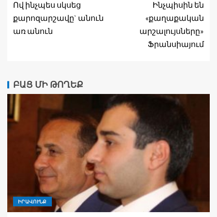
Ով ինչպես սկսեց
Ինչպիսին են
քարոզարշավը` անուն
«քաղաքական
առ անուն
արշալույսները»
Ֆրանսիայում
ԲԱՑ ՄԻ ԹՈՂԵՔ
ԻՐԱՎՈՒՆՔ