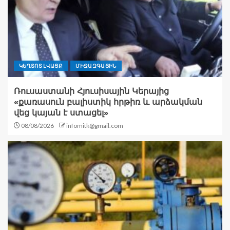
ԿԵՂՏՈՏ ԼՎԱՑՔ
ՄԻՋԱԶԳԱՅԻՆ
Ռուսաստանի Հյուսիսային Կերայից
«քառասուն բալիստիկ հրթիռ և արձակման
վեց կայան է ստացել»
08/08/2026
infomitk@gmail.com