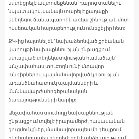
նստեցրել է ավտոմեքենան՝ դպրոց տանելու
նպատակով, սակայն տարել է քաղաքի
եկեղեցու ճանապարհին առկա շինության մոտ
ու սեռական հարաբերություն ունեցել իր հետ:
ՔԿ-ից հայտնել են՝ նախաձեռնված քրեական
վարույթի նախաքննության ընթացքում
ստացված տեղեկատվության համաձայն՝
անչափահաս տուժողն ունի մտավոր
խնդիրներով պայմանավորված կրթության
առանձնահատուկ պայմանների և
մանկավարժահոգեբանական
ծառայությունների կարիք:
Անչափահաս տուժողը նախաքննության
ընթացքում տվել է իրարամերժ, հակասական
ցուցմունքներ, մասնավորապես մի դեպքում
ընդհանրապես հերքել է որևէ անձի, այդ թվում՝