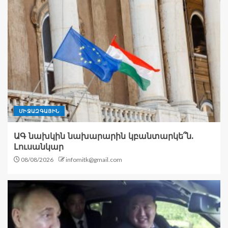
ՄԻՋԱԶԳԱՅԻՆ
ԱԳ նախկին նախարարին կբանտարկե՞ն.
Լուսանկար
08/08/2026
infomitk@gmail.com