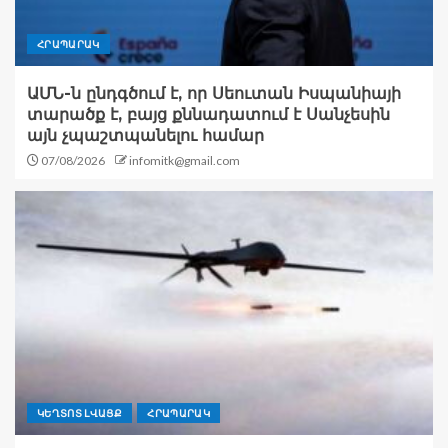
ՀՐԱՊԱՐԱԿ
ԱՄՆ-ն ընդգծում է, որ Սեուտան Իսպանիայի
տարածք է, բայց քննադատում է Սանչեսին
այն չպաշտպանելու համար
07/08/2026
infomitk@gmail.com
ԿԵՂՏՈՏ ԼՎԱՑՔ
ՀՐԱՊԱՐԱԿ