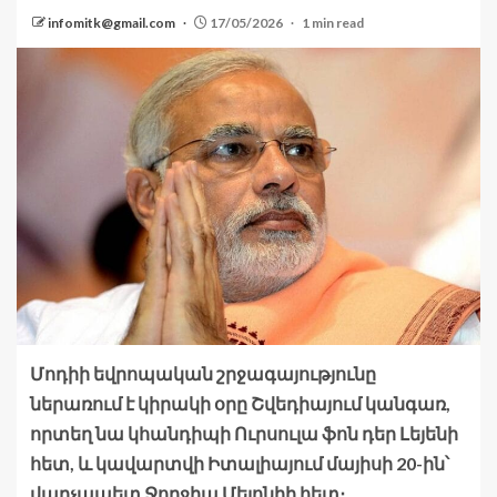
infomitk@gmail.com
17/05/2026
1 min read
Մոդիի եվրոպական շրջագայությունը
ներառում է կիրակի օրը Շվեդիայում կանգառ,
որտեղ նա կհանդիպի Ուրսուլա ֆոն դեր Լեյենի
հետ, և կավարտվի Իտալիայում մայիսի 20-ին՝
վարչապետ Ջորջիա Մելոնիի հետ։