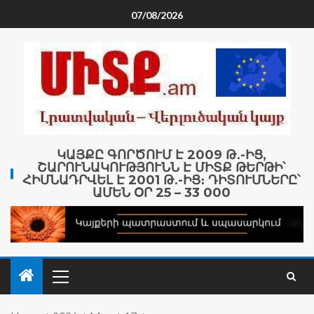
07/08/2026
ԿԱՅՔԸ ԳՈՐԾՈՒՄ Է 2009 Թ․-ԻՑ,
ՇԱՐՈՒՆԱԿՈՒԹՅՈՒՆՆ Է ՄԻՏՔ ԹԵՐԹԻ՝
ՀԻՄՆԱԴՐՎԵԼ Է 2001 Թ․-ԻՑ։ ԴԻՏՈՒՄՆԵՐԸ՝
ԱՄԵՆ ՕՐ 25 – 33 000