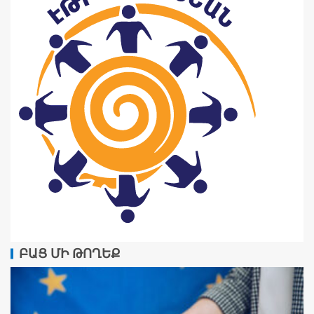
ԲԱՑ ՄԻ ԹՈՂԵՔ