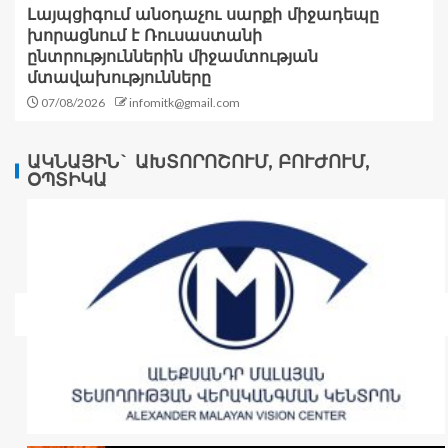
Լայպցիգում անօդաչու սարքի միջադեպը
խորացնում է Ռուսաստանի
ընտրություններին միջամտության
մտավախությունները
07/08/2026
infomitk@gmail.com
ԱԿՆԱՅԻՆ` ԱԽՏՈՐՈՇՈՒՄ, ԲՈՒԺՈՒՄ,
ՕՊՏԻԿԱ