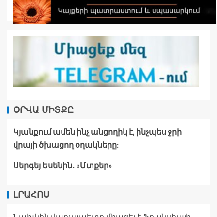
ՕՐՎԱ ՄԻՏՔԸ
Կյանքում ամեն ինչ անցողիկ է, ինչպես ջրի
վրայի ծխացող օղակները:
Սերգեյ Եսենին․ «Մտքեր»
ԼՐԱՀՈՍ
Նախկին վարչապետը միացել է Ֆրանսիայի