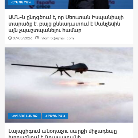
ՀՐԱՊԱՐԱԿ
ԱՄՆ-ն ընդգծում է, որ Սեուտան Իսպանիայի
տարածք է, բայց քննադատում է Սանչեսին
այն չպաշտպանելու համար
07/08/2026
infomitk@gmail.com
ԿԵՂՏՈՏ ԼՎԱՑՔ
ՀՐԱՊԱՐԱԿ
Լայպցիգում անօդաչու սարքի միջադեպը
խորացնում է Ռուսաստանի