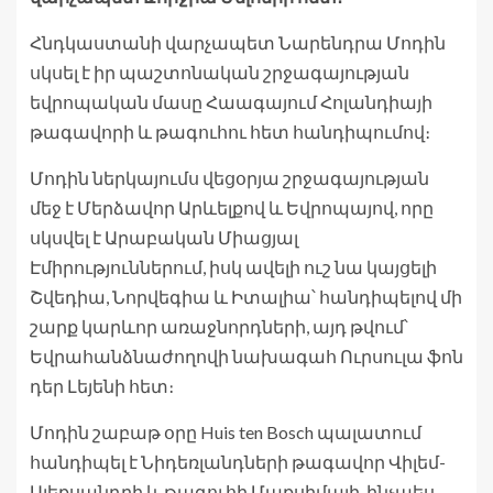
Հնդկաստանի վարչապետ Նարենդրա Մոդին
սկսել է իր պաշտոնական շրջագայության
եվրոպական մասը Հաագայում Հոլանդիայի
թագավորի և թագուհու հետ հանդիպումով։
Մոդին ներկայումս վեցօրյա շրջագայության
մեջ է Մերձավոր Արևելքով և Եվրոպայով, որը
սկսվել է Արաբական Միացյալ
Էմիրություններում, իսկ ավելի ուշ նա կայցելի
Շվեդիա, Նորվեգիա և Իտալիա՝ հանդիպելով մի
շարք կարևոր առաջնորդների, այդ թվում՝
Եվրահանձնաժողովի նախագահ Ուրսուլա ֆոն
դեր Լեյենի հետ։
Մոդին շաբաթ օրը Huis ten Bosch պալատում
հանդիպել է Նիդեռլանդների թագավոր Վիլեմ-
Ալեքսանդրի և թագուհի Մաքսիմայի, ինչպես