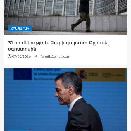
ՀՐԱՊԱՐԱԿ
31 օր մենության. Բարի գալուստ Բրյուսել
օգոստոսին
07/08/2026
infomitk@gmail.com