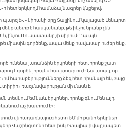
յան ղեկավար Կայա Կալլասը՝ կոչ անելով ԵՄ
Ն-ի հետ երկկողմ համաձայնագրեր կնքելով։
տ պարզ է», – կիրակի օրը Տալլինում կայացած Լենարտ
ց մենք պետք է հասկանանք, թե ինչու նրանք չեն
Մ-ն, ինչու Ռուսաստանը չի սիրում։ Դա այն
եթե միասին գործենք, ապա մենք հավասար ուժեր ենք,
» գործ ունենալ առանձին երկրների հետ, որոնք շատ
 կարող է գործել որպես հավասար ուժ։ Նա ասաց, որ
«իմ հարաբերությունները ձեզ հետ հիանալի են, բայց
 և տիրիր» ռազմավարության մի մասն է։
 տեսնում եմ նաև երկրներ, որոնք գնում են այդ
րականում աշխատում է»։
ւն վերադառնալուց հետո ԵՄ մի քանի երկրներ
պերը Վաշինգտոնի հետ, իսկ Իտալիայի վարչապետ