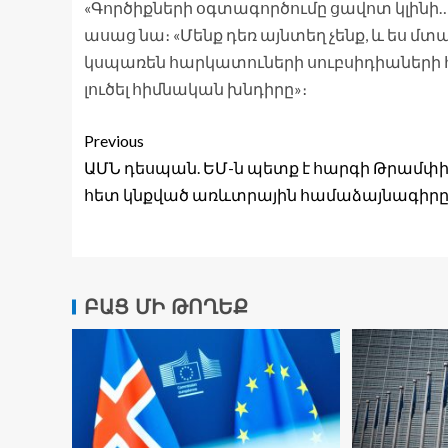
«Գործիքների օգտագործումը ցավոտ կլինի… 
ասաց նա։ «Մենք դեռ այնտեղ չենք, և ես մտ
կսպառեն հարկատուների սուբսիդիաների հ
լուծել հիմնական խնդիրը»։
Previous
ԱՄՆ դեսպան. ԵՄ-ն պետք է հարգի Թրամփ
հետ կնքված առևտրային համաձայնագիր
ԲԱՑ ՄԻ ԹՈՂԵՔ