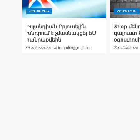
ՀՐԱՊԱՐԱԿ
ՀՐԱՊԱՐԱԿ
Իսլանդիան Բրյուսելին
31 օր մեն
խնդրում է չմասնակցել ԵՄ
գալուստ Բ
հանրաքվեին
օգոստոս
07/08/2026
infomitk@gmail.com
07/08/2026