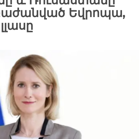
նը և Ռուսաստանը
բաժանված Եվրոպա,
լլասը