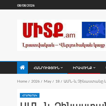
08/08/2026
ՀԱՆՐՈՒԹՅՈՒՆ
ԻՐԱՎՈՒՆՔ
Home
2026
May
18
ԱՄՆ-ն, Չինաստանը 
ՀՐԱՊԱՐԱԿ