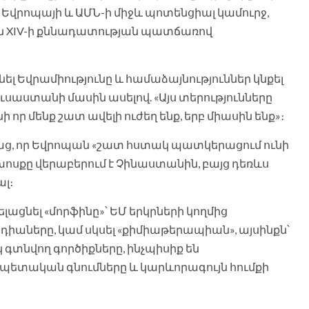
ս Եվրոպայի և ԱՄՆ-ի միջև պոտենցիալ կամուրջ,
ն XIV-ի քննադատության պատճառով
լ Եվրամիությունը և համաձայնություններ կնքել
ւսաստանի մասին ասելով. «Այս տերությունները
 որ մենք շատ ավելի ուժեղ ենք, երբ միասին ենք»։
ց, որ Եվրոպան «շատ հստակ պատկերացում ունի
ոսքը վերաբերում է Չինաստանին, բայց դեռևս
ալ։
լացնել «մորֆինը»՝ ԵՄ երկրների կողմից
իաները, կամ սկսել «քիմիաթերապիան», այսինքն՝
գտնվող գործիքները, ինչպիսիք են
ետական ​​գնումները և կարևորագույն հումքի