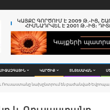
ԿԱՅՔԸ ԳՈՐԾՈՒՄ Է 2009 Թ․-ԻՑ, Շ
ՀԻՄՆԱԴՐՎԵԼ Է 2001 Թ․-ԻՑ։ ԴԻՏ
ՄԻՋԱԶԳԱՅԻՆ
ԿԱՐԾԻՔ
ՏՆՏԵՍԱԿԱՆ
Մ
և Ռուսաստանը նախընտրում են բաժանված Եվրոպա, զ