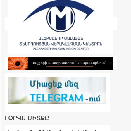
ՕՐՎԱ ՄԻՏՔԸ