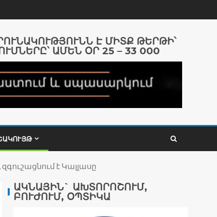
ԱՐՈՒՆԱԿՈՒԹՅՈՒՆՆ Է ՄԻՏՔ ԹԵՐԹԻ՝
ՈՒՄՆԵՐԸ՝ ԱՄԵՆ ՕՐ 25 – 33 000
ՇԱԿՈՒՅԹ
գուշացնում է Կալլասը
ԱԿՆԱՅԻՆ` ԱԽՏՈՐՈՇՈՒՄ,
ԲՈՒԺՈՒՄ, ՕՊՏԻԿԱ