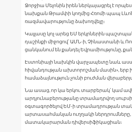
Ջորջիա Մելոնին իրեն ներկայացրել է որպե
նախքան Թրամփի կողմից Հռոմի պապ Լևո
ռազմավարությունը ձախողվելը։
Կալլասը կոչ արեց ԵՄ երկրներին պաշտպանե
դաշինքի միջոցով՝ ԱՄՆ-ի, Չինաստանի և Ռո
ցանկանում են քանդել Եվրամիությունը, քանի
Էստոնիայի նախկին վարչապետը նաև ասա
հիվանդության ախտորոշման մասին», երբ խ
համաձայնություն չունի բուժման վերաբերյ
Նա ասաց, որ կա երկու տարբերակ՝ կամ ավե
արդյունաբերությանը տրամադրվող սուբսիդ
օգտագործելով ԵՄ-ի տրամադրության տակ 
արտասահմանյան ուղղակի ներդրումները, պ
մատակարարման դիվերսիֆիկացիան։