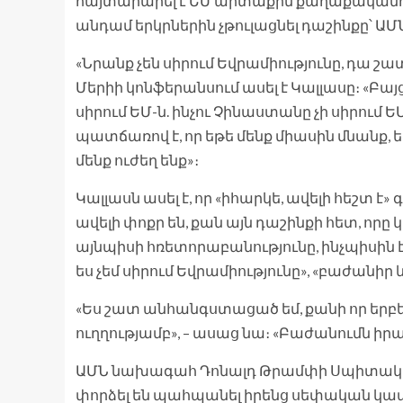
հայտարարել է ԵՄ արտաքին քաղաքականութ
անդամ երկրներին չթուլացնել դաշինքը՝ ԱՄ
«Նրանք չեն սիրում Եվրամիությունը, դա շա
Մերիի կոնֆերանսում ասել է Կալլասը։ «Բայ
սիրում ԵՄ-ն. ինչու Չինաստանը չի սիրում Ե
պատճառով է, որ եթե մենք միասին մնանք, 
մենք ուժեղ ենք»։
Կալլասն ասել է, որ «իհարկե, ավելի հեշտ է
ավելի փոքր են, քան այն դաշինքի հետ, որը
այնպիսի հռետորաբանությունը, ինչպիսին է 
ես չեմ սիրում Եվրամիությունը», «բաժանիր
«Ես շատ անհանգստացած եմ, քանի որ երբեմն
ուղղությամբ», – ասաց նա։ «Բաժանումն ի
ԱՄՆ նախագահ Դոնալդ Թրամփի Սպիտակ տո
փորձել են պահպանել իրենց սեփական կա