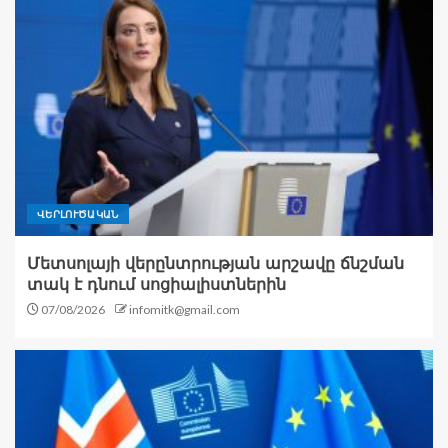
ՎԵՐԼՈՒԾԱԿԱՆ
Մետսոլայի վերընտրության արշավը ճնշման
տակ է դնում սոցիալիստներին
07/08/2026
infomitk@gmail.com