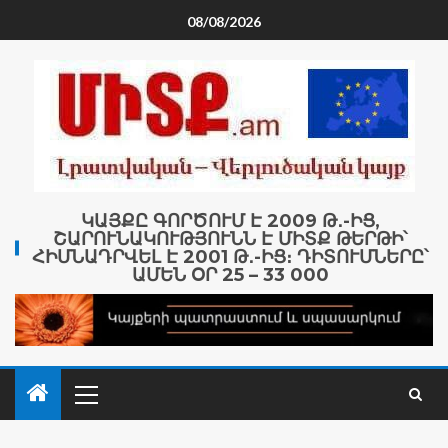
08/08/2026
ԿԱՅՔԸ ԳՈՐԾՈՒՄ Է 2009 Թ․-ԻՑ,
ՇԱՐՈՒՆԱԿՈՒԹՅՈՒՆՆ Է ՄԻՏՔ ԹԵՐԹԻ՝
ՀԻՄՆԱԴՐՎԵԼ Է 2001 Թ․-ԻՑ։ ԴԻՏՈՒՄՆԵՐԸ՝
ԱՄԵՆ ՕՐ 25 – 33 000