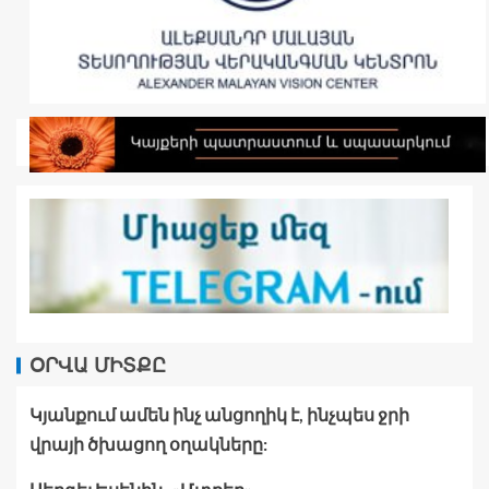
ՕՐՎԱ ՄԻՏՔԸ
Կյանքում ամեն ինչ անցողիկ է, ինչպես ջրի
վրայի ծխացող օղակները: