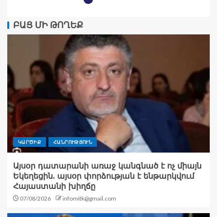
ԲԱՑ ՄԻ ԹՈՂԵՔ
ԿԱՐԾԻՔ
ՀԱՆՐՈՒԹՅՈՒՆ
Այսօր դատարանի առաջ կանգնած է ոչ միայն
Եկեղեցին. այսօր փորձության է ենթարկվում
Հայաստանի խիղճը
07/08/2026
infomitk@gmail.com