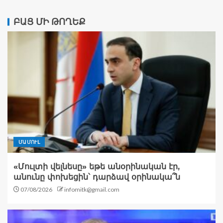
ԲԱՑ ՄԻ ԹՈՂԵՔ
ՄԱՄՈՒԼ
«Մուլտի վելնեսը» եթե անօրինական էր,
անունը փոխեցին՝ դարձավ օրինակա՞ն
07/08/2026
infomitk@gmail.com