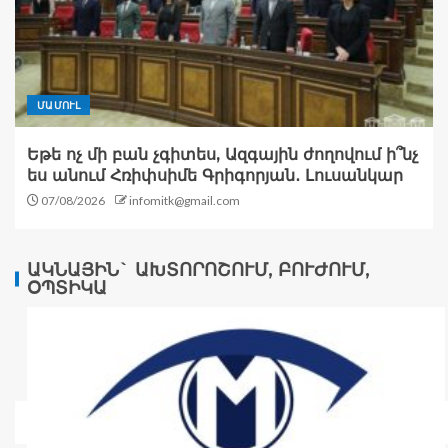
ՄԱՄՈՒԼ
Եթե ոչ մի բան չգիտես, Ազգային ժողովում ի՞նչ
ես անում Հռիփսիմե Գրիգորյան․ Լուսանկար
07/08/2026
infomitk@gmail.com
ԱԿՆԱՅԻՆ` ԱԽՏՈՐՈՇՈՒՄ, ԲՈՒԺՈՒՄ,
ՕՊՏԻԿԱ