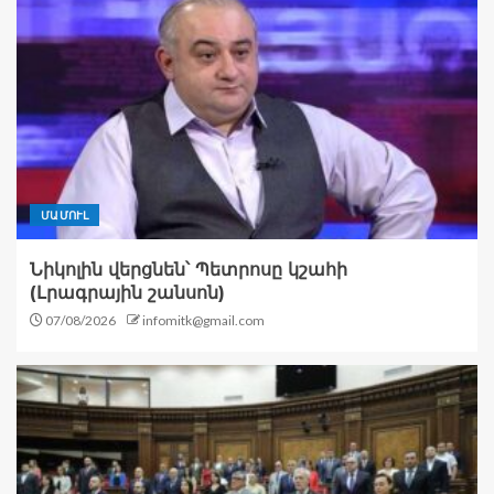
ՄԱՄՈՒԼ
Նիկոլին վերցնեն՝ Պետրոսը կշահի
(Լրագրային շանսոն)
07/08/2026
infomitk@gmail.com