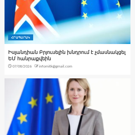
ՀՐԱՊԱՐԱԿ
Իսլանդիան Բրյուսելին խնդրում է չմասնակցել
ԵՄ հանրաքվեին
07/08/2026
infomitk@gmail.com