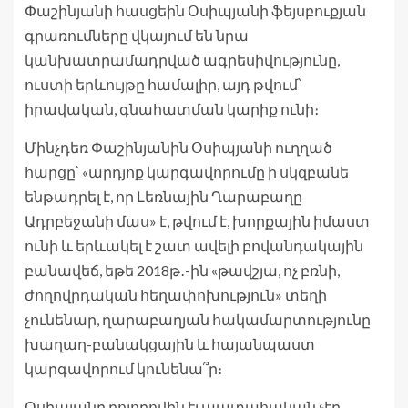
Փաշինյանի հասցեին Օսիպյանի ֆեյսբուքյան
գրառումները վկայում են նրա
կանխատրամադրված ագրեսիվությունը,
ուստի երևույթը համալիր, այդ թվում՝
իրավական, գնահատման կարիք ունի։
Մինչդեռ Փաշինյանին Օսիպյանի ուղղած
հարցը՝ «արդյոք կարգավորումը ի սկզբանե
ենթադրել է, որ Լեռնային Ղարաբաղը
Ադրբեջանի մաս» է, թվում է, խորքային իմաստ
ունի և երևակել է շատ ավելի բովանդակային
բանավեճ, եթե 2018թ․-ին «թավշյա, ոչ բռնի,
ժողովրդական հեղափոխություն» տեղի
չունենար, ղարաբաղյան հակամարտությունը
խաղաղ-բանակցային և հայանպաստ
կարգավորում կունենա՞ր։
Օսիպյանը բոլորովին էլ պատահական չէր