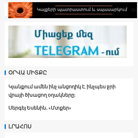
ՕՐՎԱ ՄԻՏՔԸ
Կյանքում ամեն ինչ անցողիկ է, ինչպես ջրի
վրայի ծխացող օղակները:
Սերգեյ Եսենին․ «Մտքեր»
ԼՐԱՀՈՍ