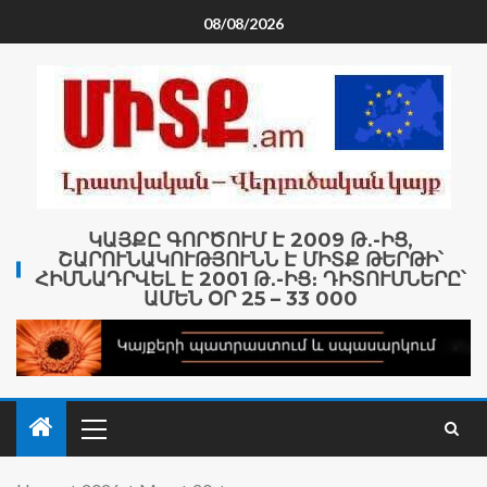
08/08/2026
ԿԱՅՔԸ ԳՈՐԾՈՒՄ Է 2009 Թ․-ԻՑ,
ՇԱՐՈՒՆԱԿՈՒԹՅՈՒՆՆ Է ՄԻՏՔ ԹԵՐԹԻ՝
ՀԻՄՆԱԴՐՎԵԼ Է 2001 Թ․-ԻՑ։ ԴԻՏՈՒՄՆԵՐԸ՝
ԱՄԵՆ ՕՐ 25 – 33 000