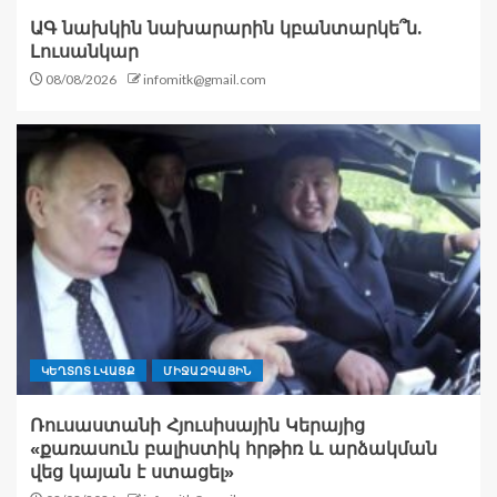
ԱԳ նախկին նախարարին կբանտարկե՞ն.
Լուսանկար
08/08/2026
infomitk@gmail.com
ԿԵՂՏՈՏ ԼՎԱՑՔ
ՄԻՋԱԶԳԱՅԻՆ
Ռուսաստանի Հյուսիսային Կերայից
«քառասուն բալիստիկ հրթիռ և արձակման
վեց կայան է ստացել»