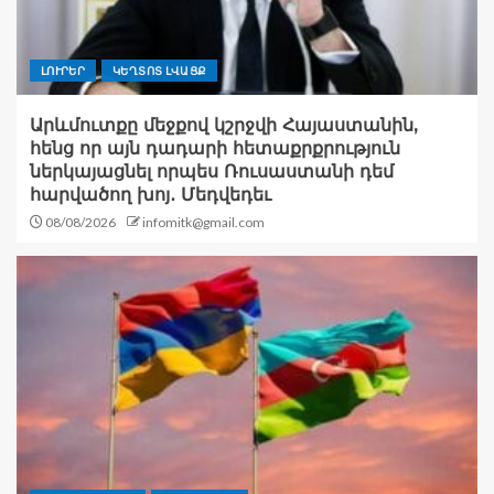
ԼՈՒՐԵՐ
ԿԵՂՏՈՏ ԼՎԱՑՔ
Արևմուտքը մեջքով կշրջվի Հայաստանին,
հենց որ այն դադարի հետաքրքրություն
ներկայացնել որպես Ռուսաստանի դեմ
հարվածող խոյ․ Մեդվեդեւ
08/08/2026
infomitk@gmail.com