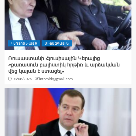
ԿԵՂՏՈՏ ԼՎԱՑՔ
ՄԻՋԱԶԳԱՅԻՆ
Ռուսաստանի Հյուսիսային Կերայից
«քառասուն բալիստիկ հրթիռ և արձակման
վեց կայան է ստացել»
08/08/2026
infomitk@gmail.com