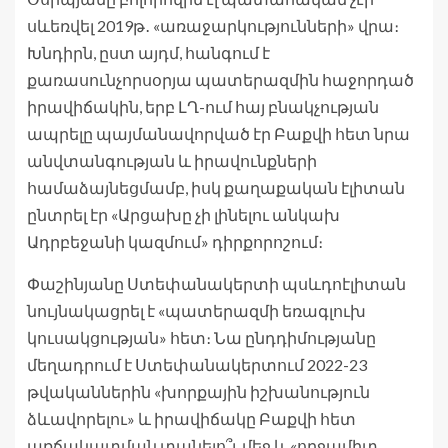
սևեռվել 2019թ․ «առաջարկությունների» վրա։
Խնդիրն, ըստ այդմ, հանգում է
քառասունչորսօրյա պատերազմին հաջորդած
իրավիճակին, երբ ԼՂ-ում հայ բնակչության
ապրելը պայմանավորված էր Բաքվի հետ նրա
անվտանգության և իրավունքների
համաձայնեցմամբ, իսկ քաղաքական էլիտան
ընտրել էր «Արցախը չի լինելու անկախ
Ադրբեջանի կազմում» դիրքորոշում։
Փաշինյանը Ստեփանակերտի պսևդոէլիտան
նույնակացրել է «պատերազմի եռագլուխ
կուսակցության» հետ։ Նա ընդդիմությանը
մեղադրում է Ստեփանակերտում 2022-23
թվականներին «խորքային իշխանություն
ձևավորելու» և իրավիճակը Բաքվի հետ
առճակատման տանելո՞ւ մեջ և «ողջամիտ