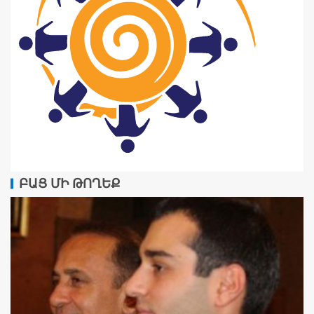
ԲԱՑ ՄԻ ԹՈՂԵՔ