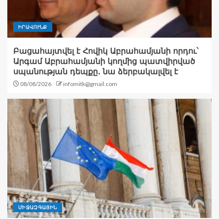
ԻՐԱՎՈՒՆՔ
Բացահայտվել է Հովիկ Աբրահամյանի որդու՝
Արգամ Աբրահամյանի կողմից պատվիրված
սպանության դեպքը․ նա ձերբակալվել է
08/08/2026
infomitk@gmail.com
ՄԻՋԱԶԳԱՅԻՆ