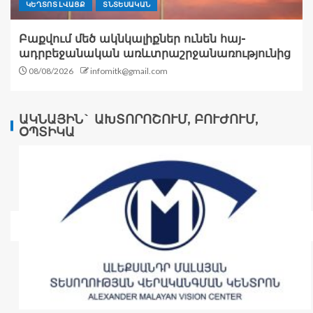
ԿԵՂՏՈՏ ԼՎԱՑՔ
ՏՆՏԵՍԱԿԱՆ
Բաքվում մեծ ակնկալիքներ ունեն հայ-
ադրբեջանական առևտրաշրջանառությունից
08/08/2026
infomitk@gmail.com
ԱԿՆԱՅԻՆ` ԱԽՏՈՐՈՇՈՒՄ, ԲՈՒԺՈՒՄ,
ՕՊՏԻԿԱ