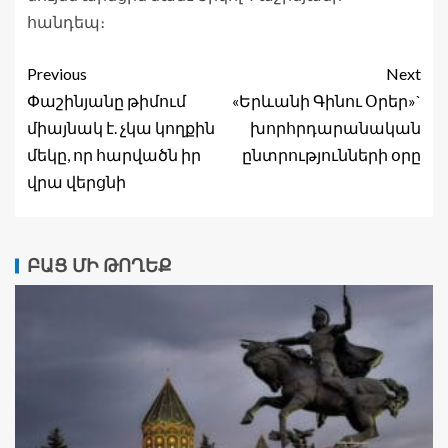
հանդեպ։
Previous
Next
Փաշինյանը թիմում
«Երևանի Գինու Օրեր»`
միայնակ է. չկա կողքին
խորհրդարանական
մեկը, որ հարվածն իր
ընտրությունների օրը
վրա վերցնի
ԲԱՑ ՄԻ ԹՈՂԵՔ