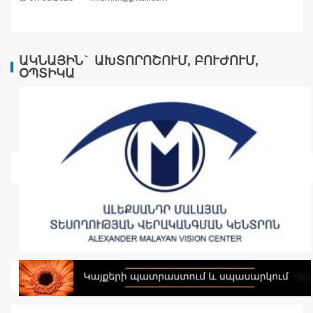
ԱԿՆԱՅԻՆ` ԱԽՏՈՐՈՇՈՒՄ, ԲՈՒԺՈՒՄ,
ՕՊՏԻԿԱ