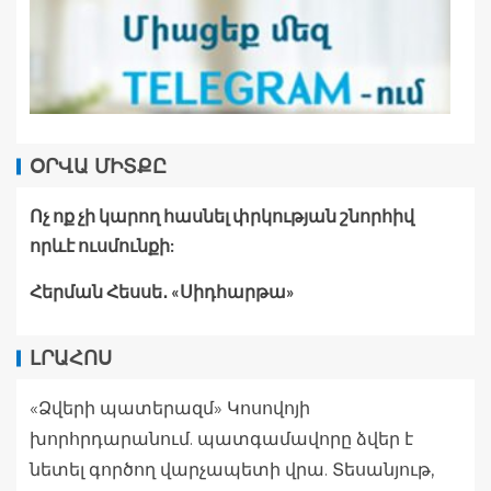
ՕՐՎԱ ՄԻՏՔԸ
Ոչ ոք չի կարող հասնել փրկության շնորհիվ
որևէ ուսմունքի:
Հերման Հեսսե․ «Սիդհարթա»
ԼՐԱՀՈՍ
«Ձվերի պատերազմ» Կոսովոյի
խորհրդարանում. պատգամավորը ձվեր է
նետել գործող վարչապետի վրա. Տեսանյութ,