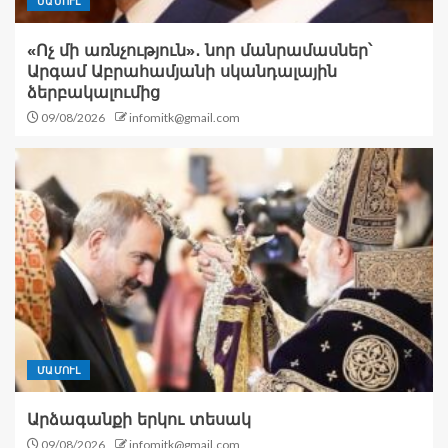
ՄԱՄՈՒԼ
«Ոչ մի առնչություն»․ նոր մանրամասներ՝
Արգամ Աբրահամյանի սկանդալային
ձերբակալումից
09/08/2026
infomitk@gmail.com
ՄԱՄՈՒԼ
Արձագանքի երկու տեսակ
09/08/2026
infomitk@gmail.com