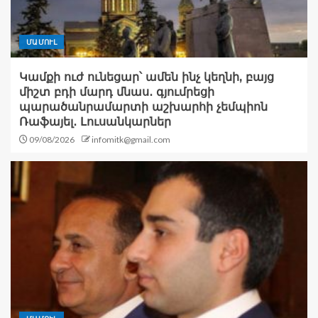
ՄԱՄՈՒԼ
Կամքի ուժ ունեցար՝ ամեն ինչ կեղնի, բայց
միշտ բդի մարդ մնաս․ գյումրեցի
պարածանրամարտի աշխարհի չեմպիոն
Ռաֆայել․ Լուսանկարներ
09/08/2026
infomitk@gmail.com