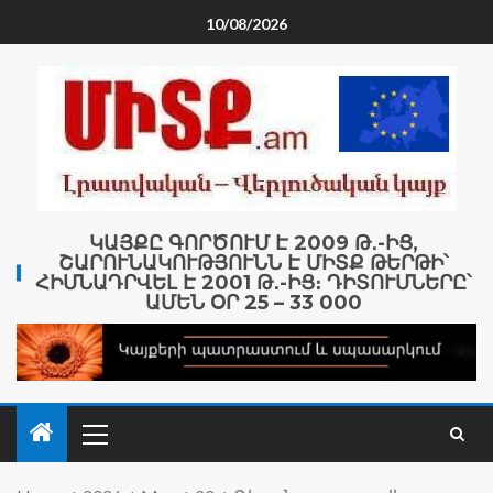
10/08/2026
ԿԱՅՔԸ ԳՈՐԾՈՒՄ Է 2009 Թ․-ԻՑ,
ՇԱՐՈՒՆԱԿՈՒԹՅՈՒՆՆ Է ՄԻՏՔ ԹԵՐԹԻ՝
ՀԻՄՆԱԴՐՎԵԼ Է 2001 Թ․-ԻՑ։ ԴԻՏՈՒՄՆԵՐԸ՝
ԱՄԵՆ ՕՐ 25 – 33 000