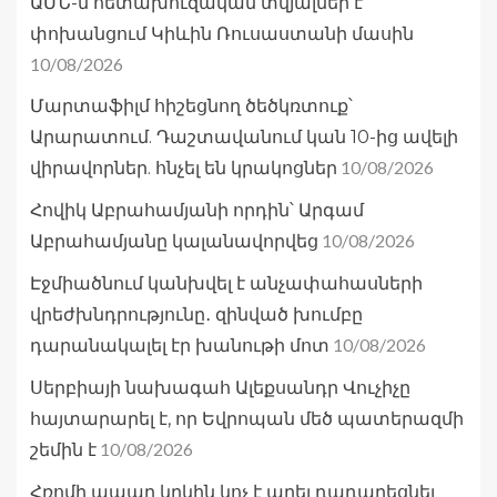
ԱՄՆ-ն հետախուզական տվյալներ է
փոխանցում Կիևին Ռուսաստանի մասին
10/08/2026
Մարտաֆիլմ հիշեցնող ծեծկռտուք՝
Արարատում. Դաշտավանում կան 10-ից ավելի
10/08/2026
վիրավորներ. հնչել են կրակոցներ
Հովիկ Աբրահամյանի որդին՝ Արգամ
10/08/2026
Աբրահամյանը կալանավորվեց
Էջմիածնում կանխվել է անչափահասների
վրեժխնդրությունը․ զինված խումբը
10/08/2026
դարանակալել էր խանութի մոտ
Սերբիայի նախագահ Ալեքսանդր Վուչիչը
հայտարարել է, որ Եվրոպան մեծ պատերազմի
10/08/2026
շեմին է
Հռոմի պապը կրկին կոչ է արել դադարեցնել