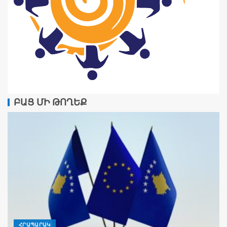
ԲԱՑ ՄԻ ԹՈՂԵՔ
ՀՐԱՊԱՐԱԿ