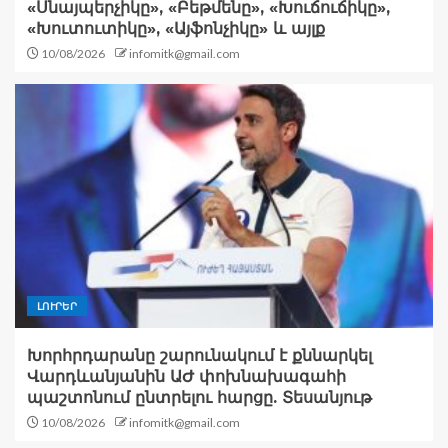
«Սնայպերչիկը», «Բեթմենը», «Խուճուճիկը»,
«Խուտուտիկը», «Այֆոնչիկը» և այլք
10/08/2026
infomitk@gmail.com
ԼՈՒՐԵՐ
Խորհրդարանը շարունակում է քննարկել
Վարդևանյանին ԱԺ փոխնախագահի
պաշտոնում ընտրելու հարցը. Տեսանյութ
10/08/2026
infomitk@gmail.com