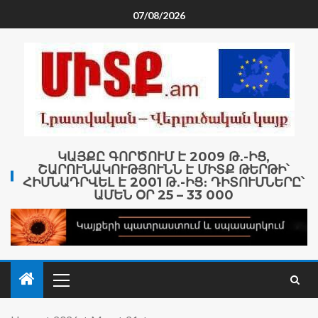
07/08/2026
ԿԱՅՔԸ ԳՈՐԾՈՒՄ Է 2009 Թ․-ԻՑ,
ՇԱՐՈՒՆԱԿՈՒԹՅՈՒՆՆ Է ՄԻՏՔ ԹԵՐԹԻ՝
ՀԻՄՆԱԴՐՎԵԼ Է 2001 Թ․-ԻՑ։ ԴԻՏՈՒՄՆԵՐԸ՝
ԱՄԵՆ ՕՐ 25 – 33 000