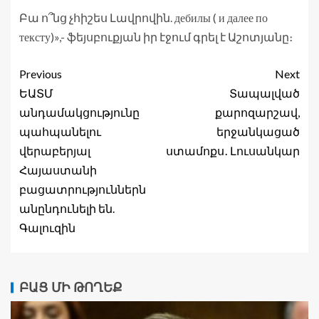
Բա ո՞նց չհիշես Լավրովին. дебилы ( и далее по
тексту)»,- ֆեյսբուքյան իր էջում գրել է Աշոտյանը։
Previous
Next
ԵԱՏՄ
Տապալված
անդամակցությունը
քարոզարշավ,
պահպանելու
երջանկացած
վերաբերյալ
ստամոքս․ Լուսանկար
Հայաստանի
բացատրություններն
անընդունելի են.
Գալուզին
ԲԱՑ ՄԻ ԹՈՂԵՔ