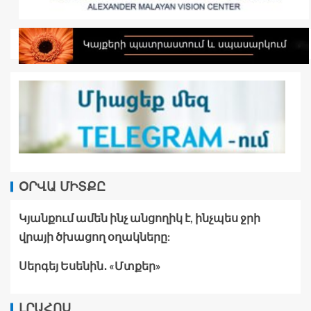
ՕՐՎԱ ՄԻՏՔԸ
Կյանքում ամեն ինչ անցողիկ է, ինչպես ջրի
վրայի ծխացող օղակները:
Սերգեյ Եսենին․ «Մտքեր»
ԼՐԱՀՈՍ