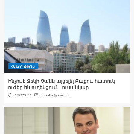
ՀԱՆՐՈՒԹՅՈՒՆ
Ինչու է Ջեկի Չանն այցելել Բաքու․ հատուկ
ուժեր են ուղեկցում. Լուսանկար
06/08/2026
infomitk@gmail.com