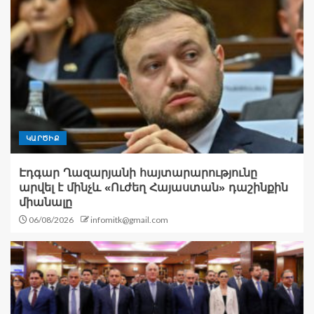
ԿԱՐԾԻՔ
Էդգար Ղազարյանի հայտարարությունը
արվել է մինչև «Ուժեղ Հայաստան» դաշինքին
միանալը
06/08/2026
infomitk@gmail.com