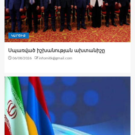
ԿԱՐԾԻՔ
Սպառված իշխանության ախտանիշը
06/08/2026
infomitk@gmail.com