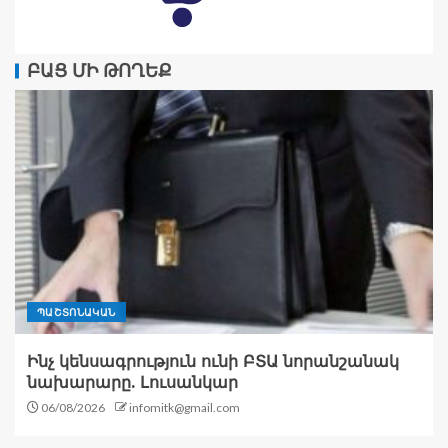
ԲԱՑ ՄԻ ԹՈՂԵՔ
ՊԱՇՏՈՆԱԿԱՆ
Ինչ կենսագրություն ունի ԲՏԱ նորանշանակ
նախարարը. Լուսանկար
06/08/2026
infomitk@gmail.com