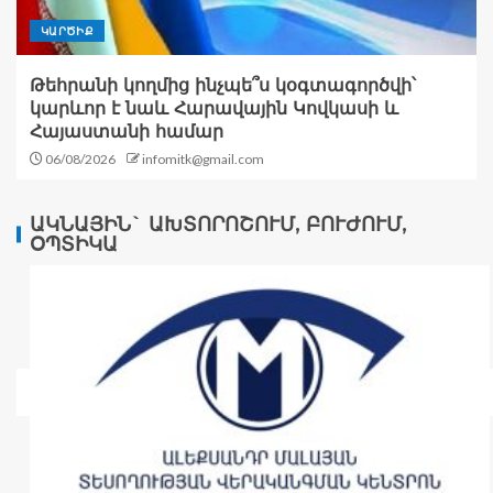
ԿԱՐԾԻՔ
Թեհրանի կողմից ինչպե՞ս կօգտագործվի՝
կարևոր է նաև Հարավային Կովկասի և
Հայաստանի համար
06/08/2026
infomitk@gmail.com
ԱԿՆԱՅԻՆ` ԱԽՏՈՐՈՇՈՒՄ, ԲՈՒԺՈՒՄ,
ՕՊՏԻԿԱ