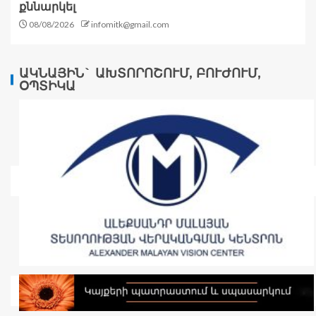
քննարկել
08/08/2026
infomitk@gmail.com
ԱԿՆԱՅԻՆ` ԱԽՏՈՐՈՇՈՒՄ, ԲՈՒԺՈՒՄ,
ՕՊՏԻԿԱ