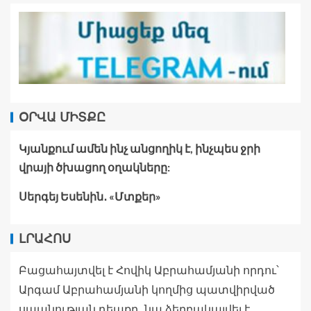
ՕՐՎԱ ՄԻՏՔԸ
Կյանքում ամեն ինչ անցողիկ է, ինչպես ջրի
վրայի ծխացող օղակները:
Սերգեյ Եսենին․ «Մտքեր»
ԼՐԱՀՈՍ
Բացահայտվել է Հովիկ Աբրահամյանի որդու՝
Արգամ Աբրահամյանի կողմից պատվիրված
սպանության դեպքը․ նա ձերբակալվել է