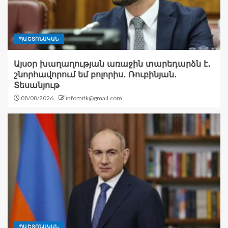
ՊԱՇՏՈՆԱԿԱՆ
Այսօր խաղաղության առաջին տարեդարձն է․
շնորհավորում եմ բոլորիս․ Ռուբինյան․
Տեսանյութ
08/08/2026
infomitk@gmail.com
ՊԱՇՏՈՆԱԿԱՆ