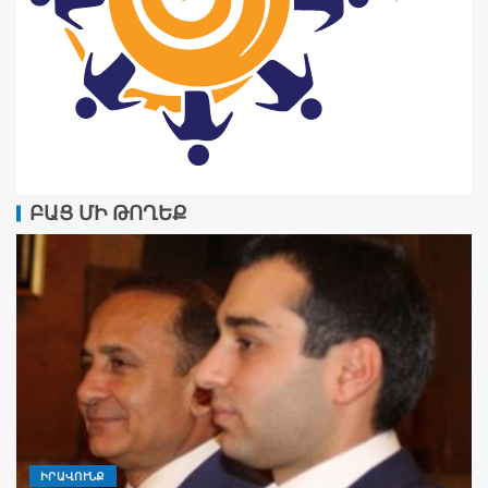
ԲԱՑ ՄԻ ԹՈՂԵՔ
ԻՐԱՎՈՒՆՔ