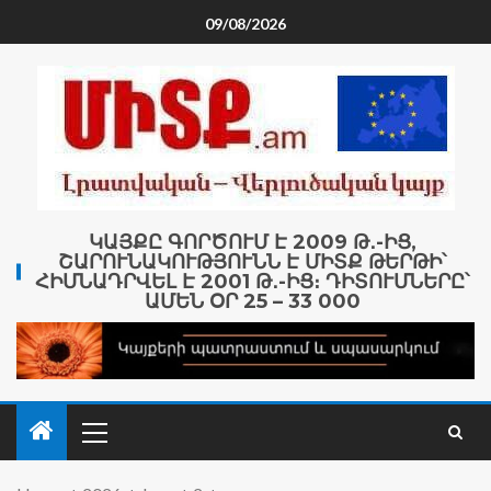
09/08/2026
ԿԱՅՔԸ ԳՈՐԾՈՒՄ Է 2009 Թ․-ԻՑ,
ՇԱՐՈՒՆԱԿՈՒԹՅՈՒՆՆ Է ՄԻՏՔ ԹԵՐԹԻ՝
ՀԻՄՆԱԴՐՎԵԼ Է 2001 Թ․-ԻՑ։ ԴԻՏՈՒՄՆԵՐԸ՝
ԱՄԵՆ ՕՐ 25 – 33 000