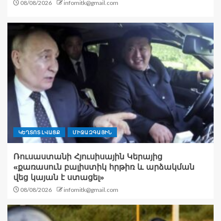
08/08/2026
infomitk@gmail.com
ԿԵՂՏՈՏ ԼՎԱՑՔ
ՄԻՋԱԶԳԱՅԻՆ
Ռուսաստանի Հյուսիսային Կերայից
«քառասուն բալիստիկ հրթիռ և արձակման
վեց կայան է ստացել»
08/08/2026
infomitk@gmail.com