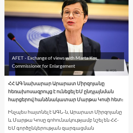
AFET - Exchange of views with Marta Kos,
Commissioner for Enlargement
ՀՀ ԱԳ նախարար Արարատ Միրզոյանը
հեռախոսազրույց է ունեցել ԵՄ ընդլայնման
հարցերով հանձնակատար Մարթա Կոսի հետ։
Ինչպես հայտնել է ԱԳՆ-ն, Արարատ Միրզոյանը
և Մարթա Կոսը գոհունակությամբ նշել են ՀՀ-
ԵՄ գործընկերության զարգացման