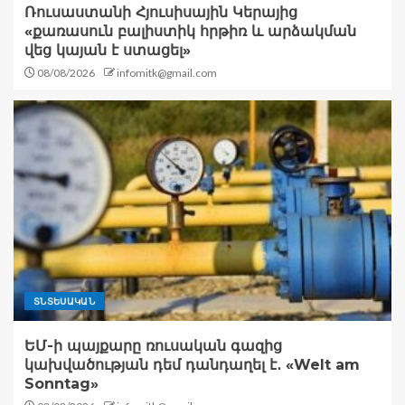
Ռուսաստանի Հյուսիսային Կերայից
«քառասուն բալիստիկ հրթիռ և արձակման
վեց կայան է ստացել»
08/08/2026
infomitk@gmail.com
ՏՆՏԵՍԱԿԱՆ
ԵՄ-ի պայքարը ռուսական գազից
կախվածության դեմ դանդաղել է․ «Welt am
Sonntag»