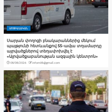
ՍՈՑԻԱԼԱԿԱՆ
Սարյան փողոցի բնակարաններից մեկում
պայթյունի հետևանքով 55-ամյա տղամարդը
այրվածքներով տեղափոխվել է
«Այրվածքաբանության ազգային կենտրոն»
08/08/2026
infomitk@gmail.com