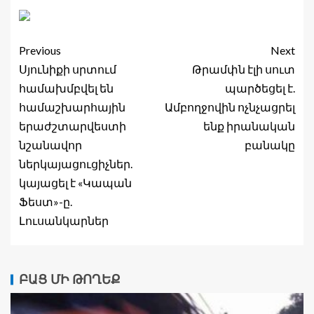
Previous
Next
Սյունիքի սրտում
Թրամփն էլի սուտ
համախմբվել են
պարծեցել է.
համաշխարհային
Ամբողջովին ոչնչացրել
երաժշտարվեստի
ենք իրանական
նշանավոր
բանակը
ներկայացուցիչներ.
կայացել է «Կապան
Ֆեստ»-ը.
Լուսանկարներ
ԲԱՑ ՄԻ ԹՈՂԵՔ