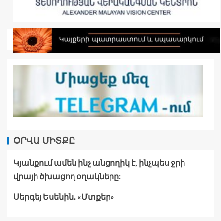
ՕՐՎԱ ՄԻՏՔԸ
Կյանքում ամեն ինչ անցողիկ է, ինչպես ջրի
վրայի ծխացող օղակները:
Սերգեյ Եսենին․ «Մտքեր»