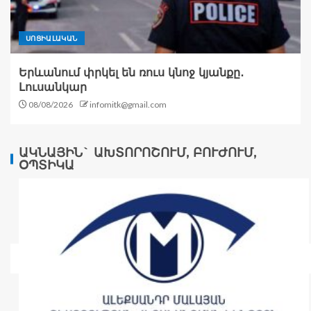
ՍՈՑԻԱԼԱԿԱՆ
Երևանում փրկել են ռուս կնոջ կյանքը․
Լուսանկար
08/08/2026
infomitk@gmail.com
ԱԿՆԱՅԻՆ` ԱԽՏՈՐՈՇՈՒՄ, ԲՈՒԺՈՒՄ,
ՕՊՏԻԿԱ