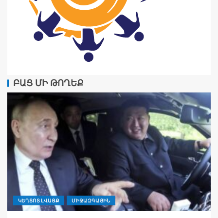
ԲԱՑ ՄԻ ԹՈՂԵՔ
ԿԵՂՏՈՏ ԼՎԱՑՔ
ՄԻՋԱԶԳԱՅԻՆ