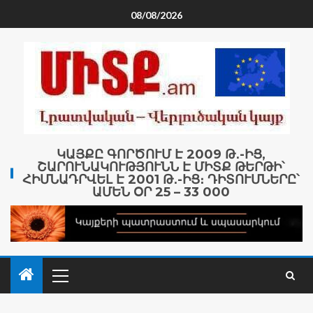
08/08/2026
ԿԱՅՔԸ ԳՈՐԾՈՒՄ Է 2009 Թ․-ԻՑ,
ՇԱՐՈՒՆԱԿՈՒԹՅՈՒՆՆ Է ՄԻՏՔ ԹԵՐԹԻ՝
ՀԻՄՆԱԴՐՎԵԼ Է 2001 Թ․-ԻՑ։ ԴԻՏՈՒՄՆԵՐԸ՝
ԱՄԵՆ ՕՐ 25 – 33 000