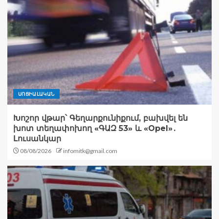
ՍՈՑԻԱԼԱԿԱՆ
Խոշոր վթար՝ Գեղարքունիքում, բախվել են
խոտ տեղափոխող «ԳԱԶ 53» և «Opel»․
Լուսանկար
08/08/2026
infomitk@gmail.com