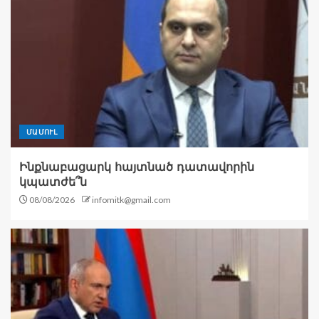
ՄԱՄՈՒԼ
Ինքնաբացարկ հայտնած դատավորին
կպատժե՞ն
08/08/2026
infomitk@gmail.com