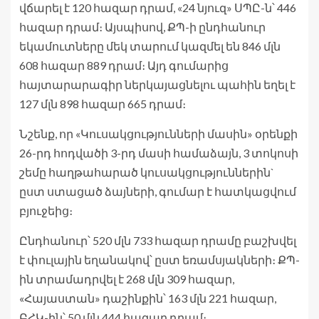
վճարել է 120 հազար դրամ, «24 նյուզ» ՍՊԸ-ն՝ 446
հազար դրամ։ Այսպիսով, ՔՊ-ի ընդհանուր
եկամուտները մեկ տարում կազմել են 846 մլն
608 հազար 889 դրամ։ Այդ գումարից
հայտարարագիր ներկայացնելու պահին եղել է
127 մլն 898 հազար 665 դրամ։
Նշենք, որ «Կուսակցությունների մասին» օրենքի
26-րդ հոդվածի 3-րդ մասի համաձայն, 3 տոկոսի
շեմը հաղթահարած կուսակցություններին`
ըստ ստացած ձայների, գումար է հատկացվում
բյուջեից։
Ընդհանուր՝ 520 մլն 733 հազար դրամը բաշխվել
է փուլային եղանակով՝ ըստ եռամսյակների։ ՔՊ-
ին տրամադրվել է 268 մլն 309 հազար,
«Հայաստան» դաշինքին՝ 163 մլն 221 հազար,
ԲՀԿ-ին՝ 50 մլն 444 հազար դրամ։