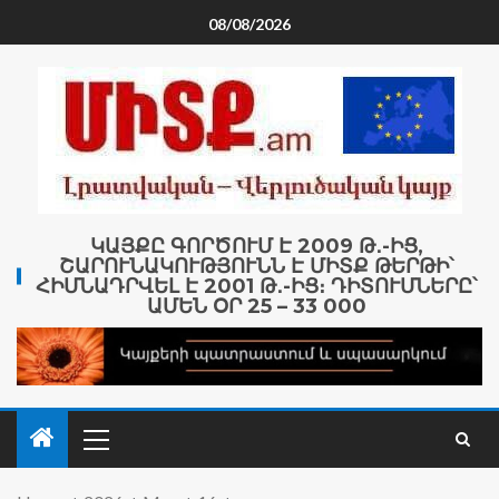
08/08/2026
ԿԱՅՔԸ ԳՈՐԾՈՒՄ Է 2009 Թ․-ԻՑ,
ՇԱՐՈՒՆԱԿՈՒԹՅՈՒՆՆ Է ՄԻՏՔ ԹԵՐԹԻ՝
ՀԻՄՆԱԴՐՎԵԼ Է 2001 Թ․-ԻՑ։ ԴԻՏՈՒՄՆԵՐԸ՝
ԱՄԵՆ ՕՐ 25 – 33 000