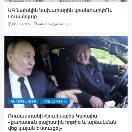
ԱԳ նախկին նախարարին կբանտարկե՞ն.
Լուսանկար
08/08/2026
infomitk@gmail.com
ԿԵՂՏՈՏ ԼՎԱՑՔ
ՄԻՋԱԶԳԱՅԻՆ
Ռուսաստանի Հյուսիսային Կերայից
«քառասուն բալիստիկ հրթիռ և արձակման
վեց կայան է ստացել»