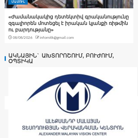
ՄԱՄՈՒԼ
«Ժամանակակից դետեկտիվ գրականությունը
զգալիորեն մոտեցել է իրական կյանքի ռիթմին
ու բարդությանը»
08/08/2026
infomitk@gmail.com
ԱԿՆԱՅԻՆ` ԱԽՏՈՐՈՇՈՒՄ, ԲՈՒԺՈՒՄ,
ՕՊՏԻԿԱ