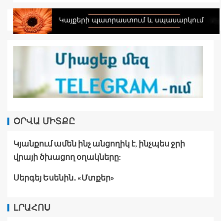
ՕՐՎԱ ՄԻՏՔԸ
Կյանքում ամեն ինչ անցողիկ է, ինչպես ջրի
վրայի ծխացող օղակները:
Սերգեյ Եսենին․ «Մտքեր»
ԼՐԱՀՈՍ