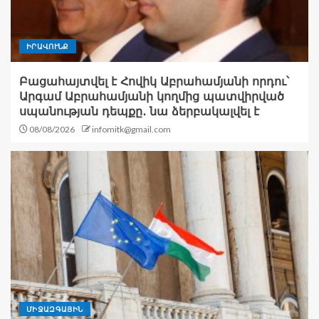
ԻՐԱՎՈՒՆՔ
Բացահայտվել է Հովիկ Աբրահամյանի որդու՝
Արգամ Աբրահամյանի կողմից պատվիրված
սպանության դեպքը․ նա ձերբակալվել է
08/08/2026
infomitk@gmail.com
ՄԻՋԱԶԳԱՅԻՆ