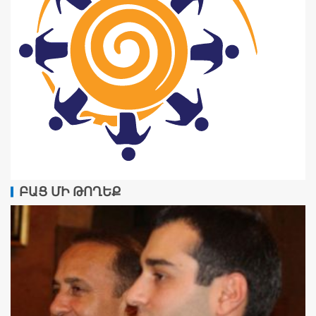
ԲԱՑ ՄԻ ԹՈՂԵՔ