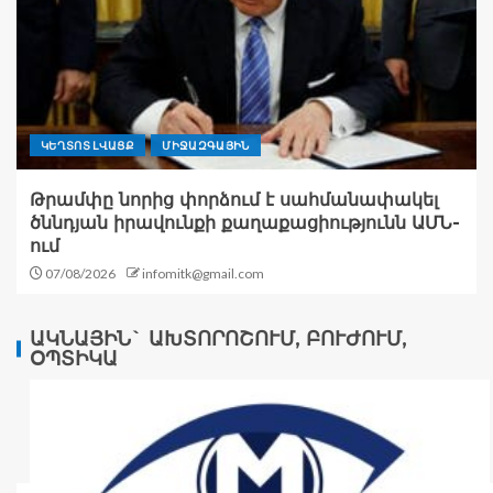
ԿԵՂՏՈՏ ԼՎԱՑՔ
ՄԻՋԱԶԳԱՅԻՆ
Թրամփը նորից փորձում է սահմանափակել
ծննդյան իրավունքի քաղաքացիությունն ԱՄՆ-
ում
07/08/2026
infomitk@gmail.com
ԱԿՆԱՅԻՆ` ԱԽՏՈՐՈՇՈՒՄ, ԲՈՒԺՈՒՄ,
ՕՊՏԻԿԱ