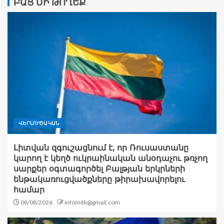
ԲԱՑ ՄԻ ԹՈՂԵՔ
ՎԵՐԼՈՒԾԱԿԱՆ
Լիտվան զգուշացնում է, որ Ռուսաստանը
կարող է կեղծ ուկրաինական անօդաչու թռչող
սարքեր օգտագործել Բալթյան երկրների
ենթակառուցվածքները թիրախավորելու
համար
08/08/2026
infomitk@gmail.com