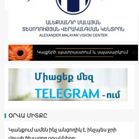
ՕՐՎԱ ՄԻՏՔԸ
Կյանքում ամեն ինչ անցողիկ է, ինչպես ջրի
վրայի ծխացող օղակները: