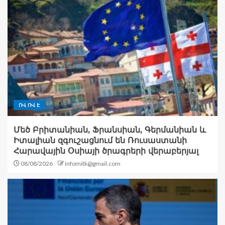
ՈՎ ՈՎ Է
Մեծ Բրիտանիան, Ֆրանսիան, Գերմանիան և
Իտալիան զգուշացնում են Ռուսաստանի
Հարավային Օսիայի ծրագրերի վերաբերյալ
08/08/2026
infomitk@gmail.com