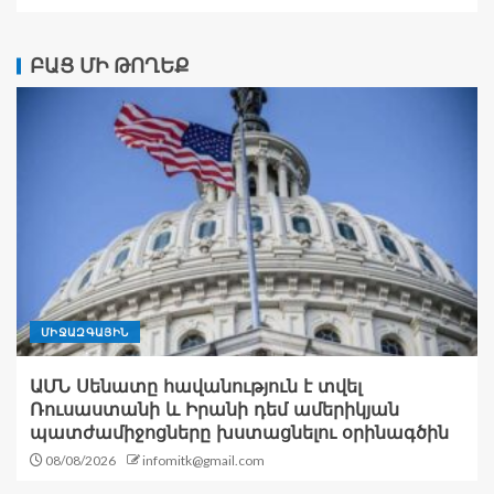
ԲԱՑ ՄԻ ԹՈՂԵՔ
ՄԻՋԱԶԳԱՅԻՆ
ԱՄՆ Սենատը հավանություն է տվել
Ռուսաստանի և Իրանի դեմ ամերիկյան
պատժամիջոցները խստացնելու օրինագծին
08/08/2026
infomitk@gmail.com