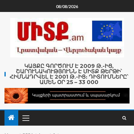
08/08/2026
ԿԱՅՔԸ ԳՈՐԾՈՒՄ Է 2009 Թ․-ԻՑ,
ՇԱՐՈՒՆԱԿՈՒԹՅՈՒՆՆ Է ՄԻՏՔ ԹԵՐԹԻ՝
ՀԻՄՆԱԴՐՎԵԼ Է 2001 Թ․-ԻՑ։ ԴԻՏՈՒՄՆԵՐԸ՝
ԱՄԵՆ ՕՐ 25 – 33 000