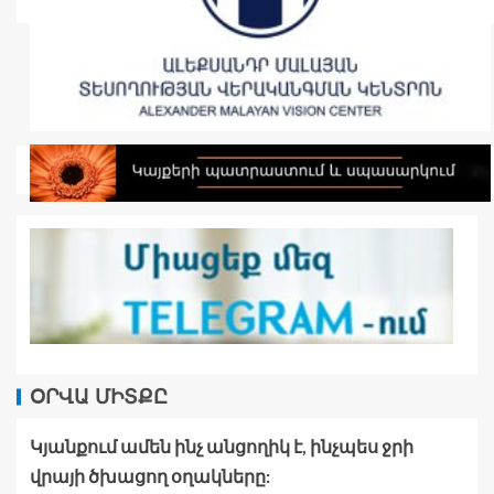
ՕՐՎԱ ՄԻՏՔԸ
Կյանքում ամեն ինչ անցողիկ է, ինչպես ջրի
վրայի ծխացող օղակները: