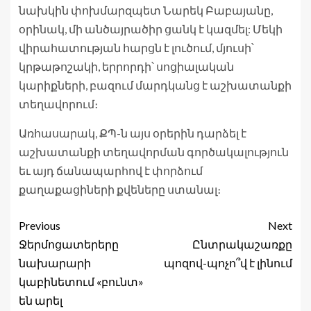
նախկին փոխմարզպետ Նարեկ Բաբայանը,
օրինակ, մի անծայրածիր ցանկ է կազմել: Մեկի
վիրահատության հարցն է լուծում, մյուսի՝
կրթաթոշակի, երրորդի՝ սոցիալական
կարիքների, բազում մարդկանց է աշխատանքի
տեղավորում։
Առհասարակ, ՔՊ-ն այս օրերին դարձել է
աշխատանքի տեղավորման գործակալություն
եւ այդ ճանապարհով է փորձում
քաղաքացիների քվեները ստանալ։
Previous
Next
Ջերմոցատերերը
Ընտրակաշառքը
նախարարի
պոզով-պոչո՞վ է լինում
կաբինետում «բունտ»
են արել