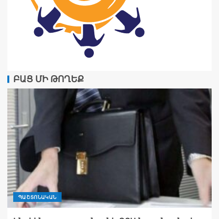
ԲԱՑ ՄԻ ԹՈՂԵՔ
ՊԱՇՏՈՆԱԿԱՆ