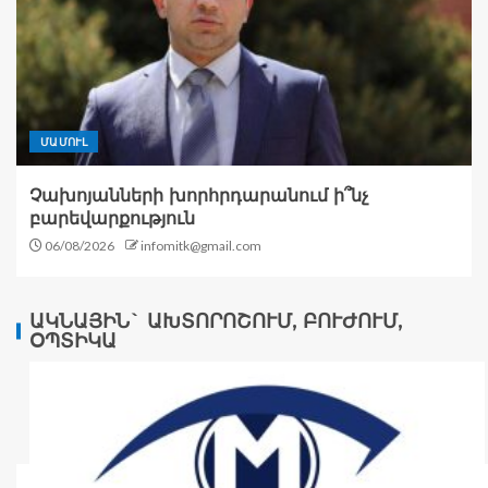
ՄԱՄՈՒԼ
Չախոյանների խորհրդարանում ի՞նչ
բարեվարքություն
06/08/2026
infomitk@gmail.com
ԱԿՆԱՅԻՆ` ԱԽՏՈՐՈՇՈՒՄ, ԲՈՒԺՈՒՄ,
ՕՊՏԻԿԱ