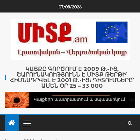
07/08/2026
ԿԱՅՔԸ ԳՈՐԾՈՒՄ Է 2009 Թ․-ԻՑ,
ՇԱՐՈՒՆԱԿՈՒԹՅՈՒՆՆ Է ՄԻՏՔ ԹԵՐԹԻ՝
ՀԻՄՆԱԴՐՎԵԼ Է 2001 Թ․-ԻՑ։ ԴԻՏՈՒՄՆԵՐԸ՝
ԱՄԵՆ ՕՐ 25 – 33 000