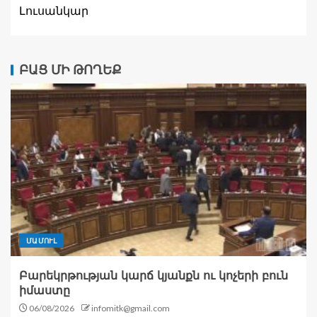
Լուսանկար
ԲԱՑ ՄԻ ԹՈՂԵՔ
ՄԱՄՈՒԼ
Բարեկրթության կարճ կյանքն ու կոչերի բուն
իմաստը
06/08/2026
infomitk@gmail.com