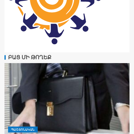
ԲԱՑ ՄԻ ԹՈՂԵՔ
ՊԱՇՏՈՆԱԿԱՆ