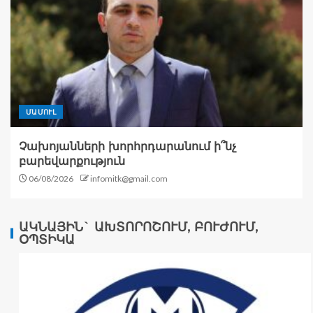
ՄԱՄՈՒԼ
Չախոյանների խորհրդարանում ի՞նչ
բարեվարքություն
06/08/2026
infomitk@gmail.com
ԱԿՆԱՅԻՆ` ԱԽՏՈՐՈՇՈՒՄ, ԲՈՒԺՈՒՄ,
ՕՊՏԻԿԱ