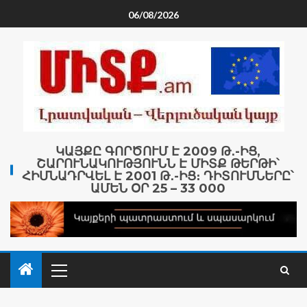
06/08/2026
ԿԱՅՔԸ ԳՈՐԾՈՒՄ Է 2009 Թ․-ԻՑ,
ՇԱՐՈՒՆԱԿՈՒԹՅՈՒՆՆ Է ՄԻՏՔ ԹԵՐԹԻ՝
ՀԻՄՆԱԴՐՎԵԼ Է 2001 Թ․-ԻՑ։ ԴԻՏՈՒՄՆԵՐԸ՝
ԱՄԵՆ ՕՐ 25 – 33 000