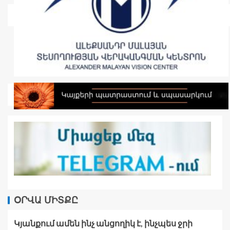
ՕՐՎԱ ՄԻՏՔԸ
Կյանքում ամեն ինչ անցողիկ է, ինչպես ջրի