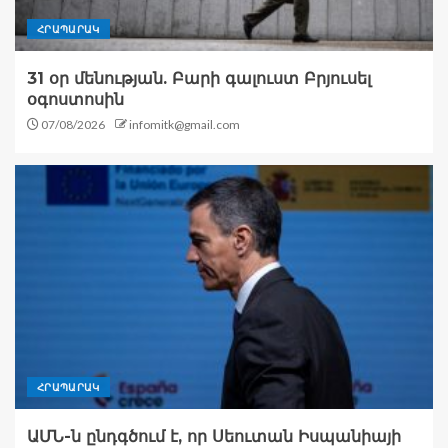
ՀՐԱՊԱՐԱԿ
31 օր մենության. Բարի գալուստ Բրյուսել
օգոստոսին
07/08/2026
infomitk@gmail.com
ՀՐԱՊԱՐԱԿ
ԱՄՆ-ն ընդգծում է, որ Սեուտան Իսպանիայի