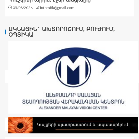
05/08/2026
infomitk@gmail.com
ԱԿՆԱՅԻՆ` ԱԽՏՈՐՈՇՈՒՄ, ԲՈՒԺՈՒՄ,
ՕՊՏԻԿԱ