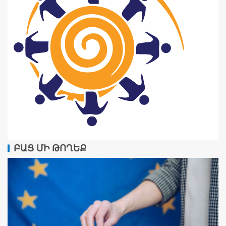
ԲԱՑ ՄԻ ԹՈՂԵՔ