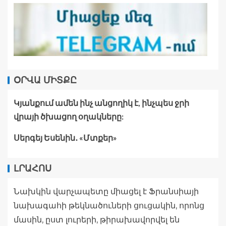
ՕՐՎԱ ՄԻՏՔԸ
Կյանքում ամեն ինչ անցողիկ է, ինչպես ջրի
վրայի ծխացող օղակները:
Սերգեյ Եսենին․ «Մտքեր»
ԼՐԱՀՈՍ
Նախկին վարչապետը միացել է Ֆրանսիայի
նախագահի թեկնածուների ցուցակին, որոնց
մասին, ըստ լուրերի, թիրախավորվել են