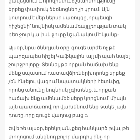
ցավեցնում է, որովհետև ճշմարտությունը
երբեք փափուկ ձեռնոցներ չի կրում։ Այն
կոտրում է մեր ներսի սառույցը, որպեսզի
հիշեցնի՝ նույնիսկ ամենամռայլ լռության տակ
դեռ ջուր կա, իսկ ջուրը նշանակում է կյանք։
Այսօր, նրա ծննդյան օրը, գուցե արժե ոչ թե
պարզապես հիշել Կաֆկային, այլ մի պահ նայել
շուրջբոլորը։ Տեսնել, թե որքան հաճախ ենք
մենք սպասում դատավճիռների, որոնք երբեք
չեն հնչելու, վազում նպատակների հետևից,
որոնց անունը նույնիսկ չգիտենք, և որքան
հաճախ ենք ամենամեծ սերը կորցնում՝ միայն
այն պատճառով, որ վախենում ենք թակել այն
դուռը, որը գուցե վաղուց բաց է։
Եվ եթե այսօր, երեկոյան, քեզ հանկարծ թվա, թե
փողոցում անցնող բոլոր մարդիկ ինչ-որ