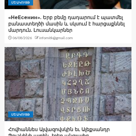
ՄՇԱԿՈՒՅԹ
«НеЕсенин». Երբ բեմը դադարում է պատմել
բանաստեղծի մասին և սկսում է հարցաքննել
մարդուն. Լուսանկարներ
06/08/2026
infomitk@gmail.com
ՄՇԱԿՈՒՅԹ
Հովհաննես Այվազովսկին եւ Ալեքսանդր
Պուշկինի այրին․ էջեր անցյալից