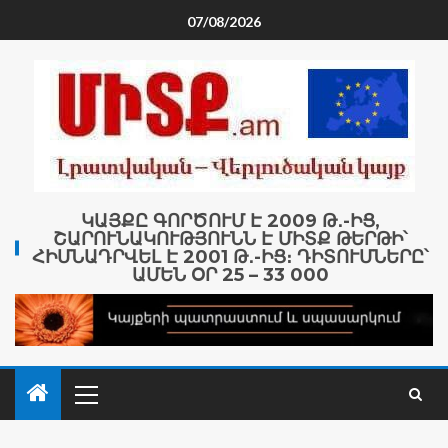
07/08/2026
ԿԱՅՔԸ ԳՈՐԾՈՒՄ Է 2009 Թ․-ԻՑ,
ՇԱՐՈՒՆԱԿՈՒԹՅՈՒՆՆ Է ՄԻՏՔ ԹԵՐԹԻ՝
ՀԻՄՆԱԴՐՎԵԼ Է 2001 Թ․-ԻՑ։ ԴԻՏՈՒՄՆԵՐԸ՝
ԱՄԵՆ ՕՐ 25 – 33 000