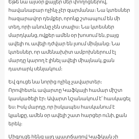
Եթե նա այսօր քայլեր մեր փողոցներով,
հավանաբար ոչինչ չէր զարմանա։ Նա կտեսներ
հազարավոր դեմքեր, որոնք շտապում են մի
տեղ, որի անունը չեն տալիս։ Նա կտեսներ
մարդկանց, ովքեր ամեն օր խոսում են, բայց
ավելի ու ավելի դժվար են լսում միմյանց։ Նա
կտեսներ, որ ամենախիտ ամբոխներում էլ
մարդը կարող է լինել ավելի միայնակ, քան
դատարկ սենյակում։
Եվ գուցե նա նորից ոչինչ չավարտեր։
Որովհետև ավարտը Կաֆկայի համար միշտ
կասկածելի էր։ Ավարտ նշանակում է՝ հասկացել
ես։ Իսկ մարդը, որ իսկապես հասկանում է
կյանքը, ամեն օր ավելի շատ հարցեր ունի, քան
երեկ։
Միգուցե հենց այդ պատճառով Կաֆկան չի