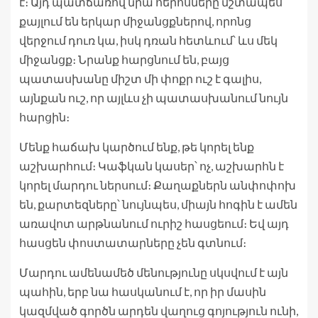
է։ Այդ պատճառով նրա հերոսները մշտապես
քայլում են երկար միջանցքներով, որոնց
վերջում դուռ կա, իսկ դռան հետևում՝ ևս մեկ
միջանցք։ Նրանք հարցնում են, բայց
պատասխանը միշտ մի փոքր ուշ է գալիս,
այնքան ուշ, որ այլևս չի պատասխանում նույն
հարցին։
Մենք հաճախ կարծում ենք, թե կորել ենք
աշխարհում։ Կաֆկան կասեր՝ ոչ, աշխարհն է
կորել մարդու ներսում։ Քաղաքներն անփոփոխ
են, քարտեզները՝ նույնպես, միայն հոգին է ամեն
առավոտ արթնանում ուրիշ հասցեում։ Եվ այդ
հասցեն փոստատարները չեն գտնում։
Մարդու ամենամեծ մենությունը սկսվում է այն
պահին, երբ նա հասկանում է, որ իր մասին
կազմված գործն արդեն վաղուց գոյություն ունի,