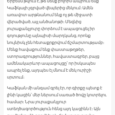
Երբեմն թվում է, թե մենք բոլորս ապրում ենք
Կաֆկայի չգրված վեպերից մեկում։ Ամեն
առավոտ արթնանում ենք ոչ թե միջատի
վերածված, այլ անծանոթի։ Մեզնից
յուրաքանչյուրը փորձում է ապացուցել իր
գոյությունը այնպիսի մարդկանց, որոնք
նույնիսկ չեն հետաքրքրվում ճշմարտությամբ։
Մենք հավաքում ենք փաստաթղթեր,
ստորագրություններ, հավաստագրեր, բայց
ամենակարևոր ապացույցը՝ որ իսկապես
ապրել ենք, այդպես էլ մնում է մեկ ուրիշի
սրտում։
Կաֆկան մի անգամ գրել էր, որ գիրքը պետք է
լինի կացին՝ մեր ներսում սառած ծովը կոտրելու
համար։ Նրա յուրաքանչյուր
ստեղծագործություն հենց այդ կացինն է։ Այն