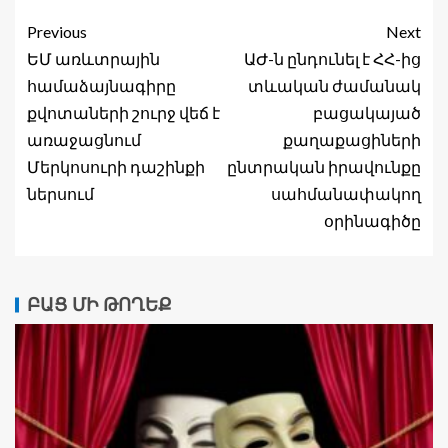
Previous
Next
ԵՄ առևտրային
ԱԺ-ն ընդունել է ՀՀ-ից
համաձայնագիրը
տևական ժամանակ
քվոտաների շուրջ վեճ է
բացակայած
առաջացնում
քաղաքացիների
Մերկոսուրի դաշինքի
ընտրական իրավունքը
ներսում
սահմանափակող
օրինագիծը
ԲԱՑ ՄԻ ԹՈՂԵՔ