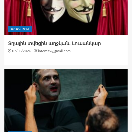
ՄՇԱԿՈՒՅԹ
Տղային տվեցին աղջկան. Լուսանկար
07/08/2026
infomitk@gmail.com