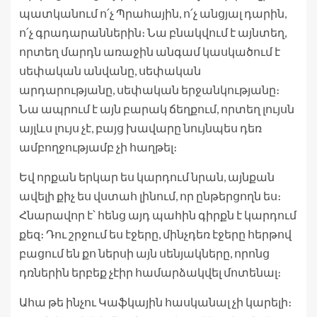
պատկանում ո՛չ Պրահային, ո՛չ անցյալ դարին,
ո՛չ գրադարաններին։ Նա բնակվում է այնտեղ,
որտեղ մարդն առաջին անգամ կասկածում է
սեփական անվանը, սեփական
արդարությանը, սեփական երջանկությանը։
Նա ապրում է այն բարակ ճեղքում, որտեղ լույսն
այլևս լույս չէ, բայց խավարը նույնպես դեռ
ամբողջությամբ չի հաղթել։
Եվ որքան երկար ես կարդում նրան, այնքան
ավելի քիչ ես վստահ լինում, որ ընթերցողն ես։
Հնարավոր է՝ հենց այդ պահին գիրքն է կարդում
քեզ։ Դու շրջում ես էջերը, մինչդեռ էջերը հերթով
բացում են քո ներսի այն սենյակները, որոնց
դռներին երբեք չէիր համարձակվել մոտենալ։
Ահա թե ինչու Կաֆկային հասկանալ չի կարելի։