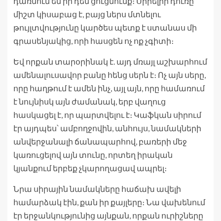
դառնում են իր դեմ ցուցմունք։ Սիրելիի դուռը
միշտ կիսաբաց է, բայց ներս մտնելու
թույլտվությունը կարծես պետք է ստանաս մի
գրասենյակից, որի հասցեն ոչ ոք չգիտի։
Եվ որքան տարօրինակ է. այդ մռայլ աշխարհում
ամենալուսավոր բանը հենց սերն է։ Ոչ այն սերը,
որը հաղթում է ամեն ինչ, այլ այն, որը համառում
է նույնիսկ այն ժամանակ, երբ վաղուց
հասկացել է, որ պարտվելու է։ Կաֆկան սիրում
էր այդպես՝ ամբողջովին, անհույս, նամակների
անվերջանալի ճանապարհով, բառերի մեջ
կառուցելով այն տունը, որտեղ իրական
կյանքում երբեք չկարողացավ ապրել։
Նրա սիրային նամակները հաճախ ավելի
համարձակ էին, քան իր քայլերը։ Նա վախենում
էր երջանկությունից այնքան, որքան ուրիշները