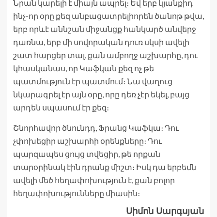
Նրան կարելի է միայն ապրել։ Եվ երբ կյանքիդ
ինչ-որ օրը քեզ անբացատրելիորեն ծանոթ թվա,
երբ որևէ աննշան միջանցք հանկարծ անվերջ
դառնա, երբ մի սովորական դուռ սկսի ավելի
շատ հարցեր տալ, քան ամբողջ աշխարհը, դու
կհասկանաս, որ Կաֆկան քեզ ոչ թե
պատմություն էր պատմում։ Նա վաղուց
նկարագրել էր այն օրը, որը դեռ չէր եկել, բայց
արդեն սպասում էր քեզ։
Շնորհավոր ծնունդդ, Ֆրանց Կաֆկա։ Դու
չփոխեցիր աշխարհի օրենքները։ Դու
պարզապես ցույց տվեցիր, թե որքան
տարօրինակ էին դրանք միշտ։ Իսկ դա երբեմն
ավելի մեծ հեղափոխություն է, քան բոլոր
հեղափոխությունները միասին։
Սիմոն Սարգսյան