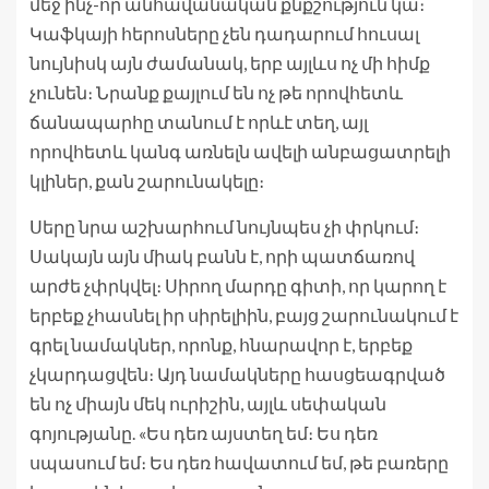
մեջ ինչ-որ անհավանական քնքշություն կա։
Կաֆկայի հերոսները չեն դադարում հուսալ
նույնիսկ այն ժամանակ, երբ այլևս ոչ մի հիմք
չունեն։ Նրանք քայլում են ոչ թե որովհետև
ճանապարհը տանում է որևէ տեղ, այլ
որովհետև կանգ առնելն ավելի անբացատրելի
կլիներ, քան շարունակելը։
Սերը նրա աշխարհում նույնպես չի փրկում։
Սակայն այն միակ բանն է, որի պատճառով
արժե չփրկվել։ Սիրող մարդը գիտի, որ կարող է
երբեք չհասնել իր սիրելիին, բայց շարունակում է
գրել նամակներ, որոնք, հնարավոր է, երբեք
չկարդացվեն։ Այդ նամակները հասցեագրված
են ոչ միայն մեկ ուրիշին, այլև սեփական
գոյությանը. «Ես դեռ այստեղ եմ։ Ես դեռ
սպասում եմ։ Ես դեռ հավատում եմ, թե բառերը