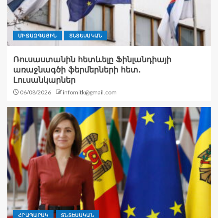
ՄԻՋԱԶԳԱՅԻՆ
ՏՆՏԵՍԱԿԱՆ
Ռուսաստանին հետևելը Ֆինլանդիայի
առաջնագծի ֆերմերների հետ․
Լուսանկարներ
06/08/2026
infomitk@gmail.com
ՀՐԱՊԱՐԱԿ
ՏՆՏԵՍԱԿԱՆ