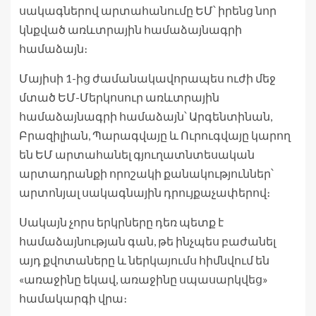
սակագներով արտահանումը ԵՄ՝ իրենց նոր
կնքված առևտրային համաձայնագրի
համաձայն։
Մայիսի 1-ից ժամանակավորապես ուժի մեջ
մտած ԵՄ-Մերկոսուր առևտրային
համաձայնագրի համաձայն՝ Արգենտինան,
Բրազիլիան, Պարագվայը և Ուրուգվայը կարող
են ԵՄ արտահանել գյուղատնտեսական
արտադրանքի որոշակի քանակություններ՝
արտոնյալ սակագնային դրույքաչափերով։
Սակայն չորս երկրները դեռ պետք է
համաձայնության գան, թե ինչպես բաժանել
այդ քվոտաները և ներկայումս հիմնվում են
«առաջինը եկավ, առաջինը սպասարկվեց»
համակարգի վրա։