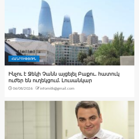
ՀԱՆՐՈՒԹՅՈՒՆ
Ինչու է Ջեկի Չանն այցելել Բաքու․ հատուկ
ուժեր են ուղեկցում. Լուսանկար
06/08/2026
infomitk@gmail.com