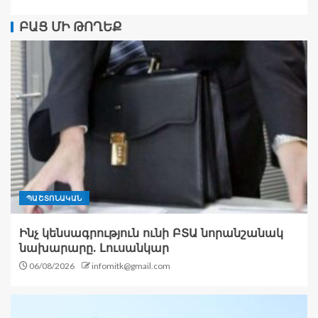
ԲԱՑ ՄԻ ԹՈՂԵՔ
ՊԱՇՏՈՆԱԿԱՆ
Ինչ կենսագրություն ունի ԲՏԱ նորանշանակ
նախարարը. Լուսանկար
06/08/2026
infomitk@gmail.com