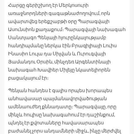
Հարցը գերիշխող էր Մերկոսուրի
առաջնորդների գագաթնաժողովում, որն
ավարտվեց երեքշաբթի օրը Պարագվայի
Ասունսիոն քաղաքում։ Պարագվայի նախագահ
Սանտյագո Պենյայի հյուրընկալությամբ
հանդիպմանը ներկա էին Բրազիլիայի Լուիս
Ինասիո Լուլա դա Սիլվան և Ուրուգվայի
Յամանդու Օրսին, մինչդեռ Արգենտինայի
նախագահ Խավիեր Միլեյը նկատելիորեն
բացակայում էր։
Պենյան հանդես է գալիս որպես խորապես
անհավասար պայմանավորվածության
ամենաուժեղ քննադատը։ Պարագվայը, որը
մինչև հուլիսը նախագահում էր դաշինքում,
պնդել էր քվոտաները հավասարապես
բաժանել չորս անդամների միջև, ինչը մերժվել