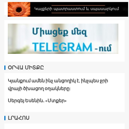
ՕՐՎԱ ՄԻՏՔԸ
Կյանքում ամեն ինչ անցողիկ է, ինչպես ջրի
վրայի ծխացող օղակները:
Սերգեյ Եսենին․ «Մտքեր»
ԼՐԱՀՈՍ