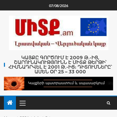
07/08/2026
ԿԱՅՔԸ ԳՈՐԾՈՒՄ Է 2009 Թ․-ԻՑ,
ՇԱՐՈՒՆԱԿՈՒԹՅՈՒՆՆ Է ՄԻՏՔ ԹԵՐԹԻ՝
ՀԻՄՆԱԴՐՎԵԼ Է 2001 Թ․-ԻՑ։ ԴԻՏՈՒՄՆԵՐԸ՝
ԱՄԵՆ ՕՐ 25 – 33 000