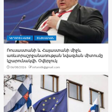
ԿԵՂՏՈՏ ԼՎԱՑՔ
ՏՆՏԵՍԱԿԱՆ
Ռուսաստանի և Հայաստանի միջև
առևտրաշրջանառության նվազման միտումը
կշարունակվի. Օվերչուկ
06/08/2026
infomitk@gmail.com