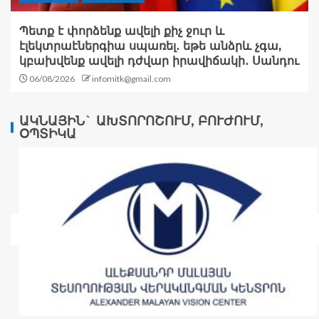
Պետք է փորձենք ավելի քիչ ջուր և
էլեկտրաէներգիա սպառել․ եթե անձրև չգա,
կբախվենք ավելի դժվար իրավիճակի․ Սանդու
06/08/2026
infomitk@gmail.com
ԱԿՆԱՅԻՆ` ԱԽՏՈՐՈՇՈՒՄ, ԲՈՒԺՈՒՄ,
ՕՊՏԻԿԱ