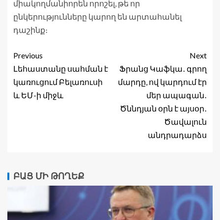
միակողմանիորեն որոշել, թե որ
ընկերությունները կարող են արտահանել
դաշինք։
Previous
Next
Լեհաստանը սահման է
Ֆրանց Կաֆկա․ գրող
կառուցում Բելառուսի
մարդը, ով կարդում էր
և ԵՄ-ի միջև
մեր ապագան․
Ծննդյան օրն է այսօր․
Ծավալուն
անդրադարձս
ԲԱՑ ՄԻ ԹՈՂԵՔ