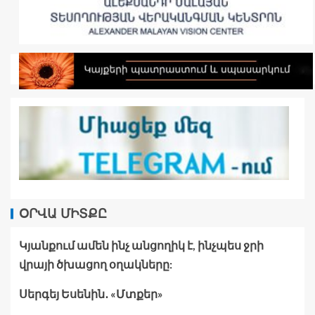
ՕՐՎԱ ՄԻՏՔԸ
Կյանքում ամեն ինչ անցողիկ է, ինչպես ջրի
վրայի ծխացող օղակները:
Սերգեյ Եսենին․ «Մտքեր»