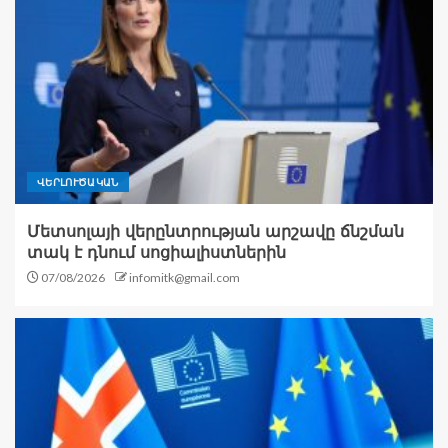
ՎԵՐԼՈՒԾԱԿԱՆ
Մետսոլայի վերընտրության արշավը ճնշման
տակ է դնում սոցիալիստներին
07/08/2026
infomitk@gmail.com