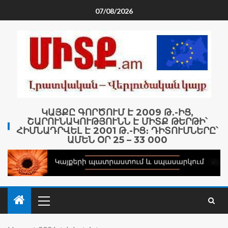
07/08/2026
ԿԱՅՔԸ ԳՈՐԾՈՒՄ Է 2009 Թ․-ԻՑ,
ՇԱՐՈՒՆԱԿՈՒԹՅՈՒՆՆ Է ՄԻՏՔ ԹԵՐԹԻ՝
ՀԻՄՆԱԴՐՎԵԼ Է 2001 Թ․-ԻՑ։ ԴԻՏՈՒՄՆԵՐԸ՝
ԱՄԵՆ ՕՐ 25 – 33 000