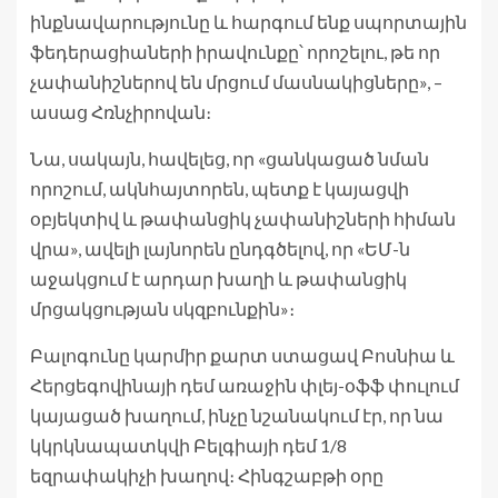
ինքնավարությունը և հարգում ենք սպորտային
ֆեդերացիաների իրավունքը՝ որոշելու, թե որ
չափանիշներով են մրցում մասնակիցները», –
ասաց Հռնչիրովան։
Նա, սակայն, հավելեց, որ «ցանկացած նման
որոշում, ակնհայտորեն, պետք է կայացվի
օբյեկտիվ և թափանցիկ չափանիշների հիման
վրա», ավելի լայնորեն ընդգծելով, որ «ԵՄ-ն
աջակցում է արդար խաղի և թափանցիկ
մրցակցության սկզբունքին»։
Բալոգունը կարմիր քարտ ստացավ Բոսնիա և
Հերցեգովինայի դեմ առաջին փլեյ-օֆֆ փուլում
կայացած խաղում, ինչը նշանակում էր, որ նա
կկրկնապատկվի Բելգիայի դեմ 1/8
եզրափակիչի խաղով։ Հինգշաբթի օրը