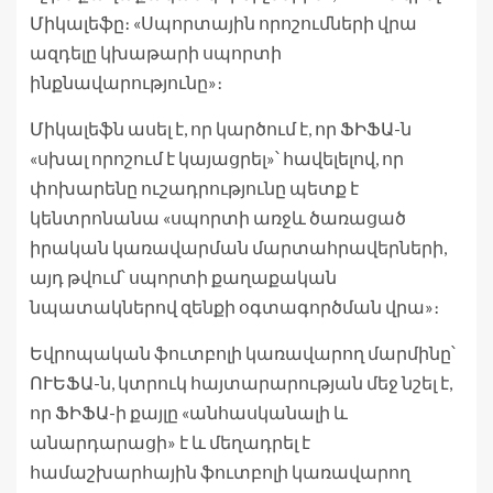
Միկալեֆը։ «Սպորտային որոշումների վրա
ազդելը կխաթարի սպորտի
ինքնավարությունը»։
Միկալեֆն ասել է, որ կարծում է, որ ՖԻՖԱ-ն
«սխալ որոշում է կայացրել»՝ հավելելով, որ
փոխարենը ուշադրությունը պետք է
կենտրոնանա «սպորտի առջև ծառացած
իրական կառավարման մարտահրավերների,
այդ թվում՝ սպորտի քաղաքական
նպատակներով զենքի օգտագործման վրա»։
Եվրոպական ֆուտբոլի կառավարող մարմինը՝
ՈՒԵՖԱ-ն, կտրուկ հայտարարության մեջ նշել է,
որ ՖԻՖԱ-ի քայլը «անհասկանալի և
անարդարացի» է և մեղադրել է
համաշխարհային ֆուտբոլի կառավարող