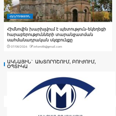
ՀԱՆՐՈՒԹՅՈՒՆ
Հիմնովին խարխլվում է պետություն-եկեղեցի
հարաբերությունների տարանջատման
սահմանադրական սկզբունքը
07/08/2026
infomitk@gmail.com
ԱԿՆԱՅԻՆ` ԱԽՏՈՐՈՇՈՒՄ, ԲՈՒԺՈՒՄ,
ՕՊՏԻԿԱ