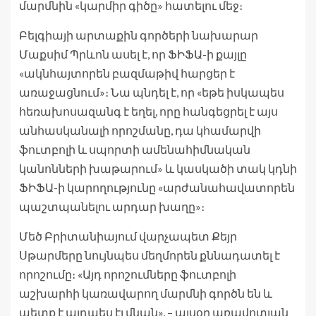
մարմնին «կարմիր գիծը» հատելու մեջ։
Բելգիայի արտաքին գործերի նախարար
Մաքսիմ Պրևոն ասել է, որ ՖԻՖԱ-ի քայլը
«ակնհայտորեն բազմաթիվ հարցեր է
առաջացնում»։ Նա պնդել է, որ «եթե իսկապես
հեռախոսազանգ է եղել, որը հանգեցրել է այս
անհասկանալի որոշմանը, դա կհամարվի
ֆուտբոլի և սպորտի ամենահիմնական
կանոնների խաթարում» և կասկածի տակ կդնի
ՖԻՖԱ-ի կարողությունը «արժանահավատորեն
պաշտպանելու արդար խաղը»։
Մեծ Բրիտանիայում վարչապետ Քեյր
Սթարմերը նույնպես մեղմորեն քննադատել է
որոշումը։ «Այդ որոշումները ֆուտբոլի
աշխարհի կառավարող մարմնի գործն են և
պետք է այդպես էլ մնան», – այսօր առավոտյան