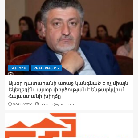
ԿԱՐԾԻՔ
ՀԱՆՐՈՒԹՅՈՒՆ
Այսօր դատարանի առաջ կանգնած է ոչ միայն
Եկեղեցին. այսօր փորձության է ենթարկվում
Հայաստանի խիղճը
07/08/2026
infomitk@gmail.com