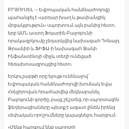
ԲՐՅՈՒՍԵԼ — Եվրոպական հանձնաժողովը
պահանջել է «արդար խաղ և թափանցիկ
մրցակցություն» սպորտում, այն բանից հետո,
երբ ԱՄՆ աստղ Ֆոլարին Բալոգունի
որակազրկումը չեղարկվեց նախագահ Դոնալդ
Թրամփի և ՖԻՖԱ-ի նախագահ Ջանի
Ինֆանտինոյի միջև տեղի ունեցած
հեռախոսազրույցից հետո։
Երկուշաբթի օրը ելույթ ունենալով՝
Եվրոպական հանձնաժողովի խոսնակ Եվա
Հռնչիրովան հրաժարվեց մեկնաբանել
Բալոգունի գործը, բայց շեշտեց, որ սպորտային
ֆեդերացիաները պետք է ազատ լինեն իրենց
սեփական որոշումները կայացնելու հարցում։
«Մենք հարգում ենք սպորտի