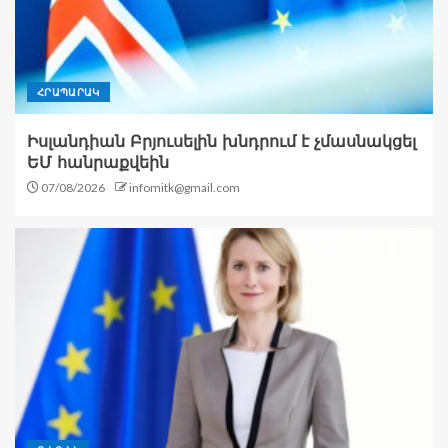
ՀՐԱՊԱՐԱԿ
Իսլանդիան Բրյուսելին խնդրում է չմասնակցել
ԵՄ հանրաքվեին
07/08/2026
infomitk@gmail.com