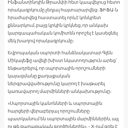
Ինֆանտինոյին Թրամփի հետ կապվելուց հետո
որակազրկումը չեղյալ հայտարարվեց։ ՖԻՖԱ-ն
հրաժարվեց հաստատել որևէ կոնկրետ
քննարկում, բայց կրկին կրկնեց, որ անկախ
կարգապահական կոմիտեն որոշել է կասեցնել
մեկ խաղով որակազրկումը։
Եվրոպական սպորտի հանձնակատար Գլեն
Միկալեֆը ավելի խիստ նկատողություն արեց՝
ենթադրելով, որ սպորտային որոշումների
կայացմանը քաղաքական
ներգրավվածությունը կարող է խաթարել
կառավարող մարմինների անկախությունը։
«Սպորտային կանոնների և սպորտային
հարցերի վերաբերյալ որոշումները
պատկանում են սպորտային մարմիններին, այլ
ոչ թե քաղաքական գործիչներին», – X-ում գրել է