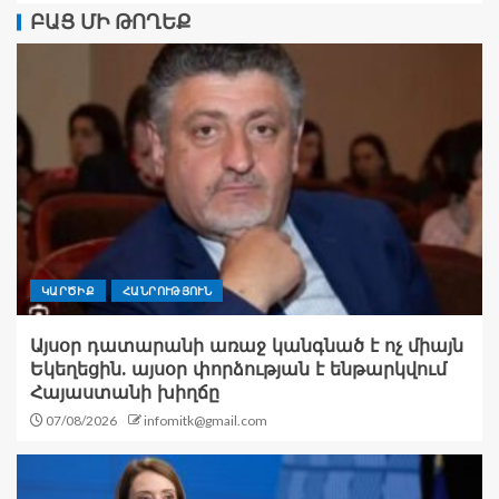
ԲԱՑ ՄԻ ԹՈՂԵՔ
ԿԱՐԾԻՔ
ՀԱՆՐՈՒԹՅՈՒՆ
Այսօր դատարանի առաջ կանգնած է ոչ միայն
Եկեղեցին. այսօր փորձության է ենթարկվում
Հայաստանի խիղճը
07/08/2026
infomitk@gmail.com