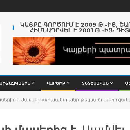
ԿԱՅՔԸ ԳՈՐԾՈՒՄ Է 2009 Թ․-ԻՑ, Շ
ՀԻՄՆԱԴՐՎԵԼ Է 2001 Թ․-ԻՑ։ ԴԻՏ
ՄԻՋԱԶԳԱՅԻՆ
ԿԱՐԾԻՔ
ՏՆՏԵՍԱԿԱՆ
Մ
սերից է. Սամվել Կարապետյանը՝ թեկնածուների զա