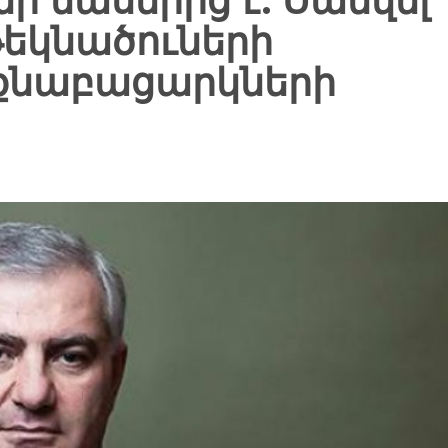
ի մասերից է. Սամվել
եկնածուների
քնաբացարկների