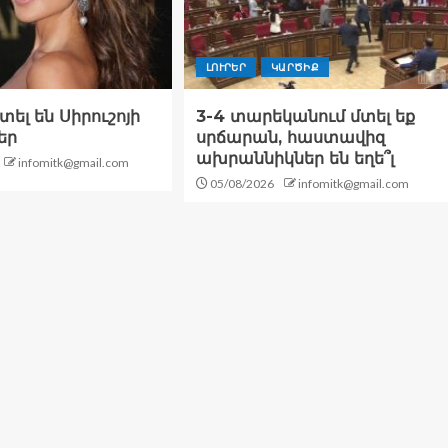
ԼՈՒՐԵՐ
ԿԱՐԾԻՔ
ել են Սիրուշոյի
3-4 տարեկանում մտել եք
եր
սրճարան, հաստավիզ
ախրաննիկներ են եղե՞լ
infomitk@gmail.com
05/08/2026
infomitk@gmail.com