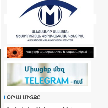
ՕՐՎԱ ՄԻՏՔԸ