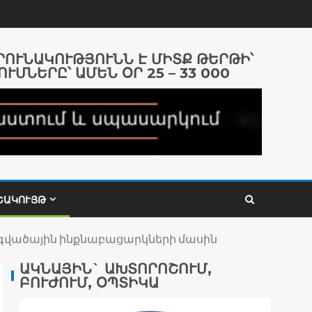
ԱՐՈՒՆԱԿՈՒԹՅՈՒՆՆ Է ՄԻՏՔ ԹԵՐԹԻ՝
ՈՒՄՆԵՐԸ՝ ԱՄԵՆ ՕՐ 25 – 33 000
ՇԱԿՈՒՅԹ
նգվածային ինքնաբացարկների մասին
ԱԿՆԱՅԻՆ` ԱԽՏՈՐՈՇՈՒՄ,
ԲՈՒԺՈՒՄ, ՕՊՏԻԿԱ