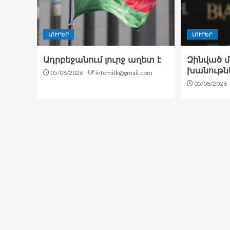
ԼՈՒՐԵՐ
ԼՈՒՐԵՐ
Ադրբեջանում լուրջ աղետ է
Զինված մտ
խանութն
05/08/2026
infomitk@gmail.com
05/08/2026