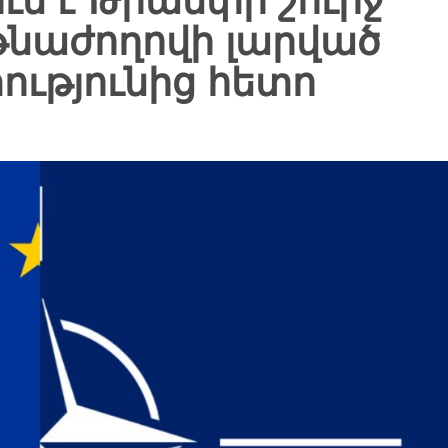
ւմ է Թրամփի շուրջ
նաժողովի լարված
թյունից հետո