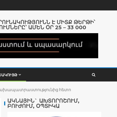
ԱՐՈՒՆԱԿՈՒԹՅՈՒՆՆ Է ՄԻՏՔ ԹԵՐԹԻ՝
ՈՒՄՆԵՐԸ՝ ԱՄԵՆ ՕՐ 25 – 33 000
ՇԱԿՈՒՅԹ
ծ նախապատրաստությունից հետո
ԱԿՆԱՅԻՆ` ԱԽՏՈՐՈՇՈՒՄ,
ԲՈՒԺՈՒՄ, ՕՊՏԻԿԱ