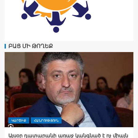
ԲԱՑ ՄԻ ԹՈՂԵՔ
ԿԱՐԾԻՔ
ՀԱՆՐՈՒԹՅՈՒՆ
Այսօր դատարանի առաջ կանգնած է ոչ միայն