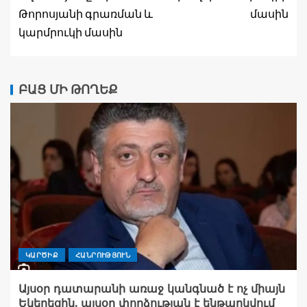
Թորոսյանի գրառման և
մասին
կարմրուկի մասին
ԲԱՑ ՄԻ ԹՈՂԵՔ
ԿԱՐԾԻՔ
ՀԱՆՐՈՒԹՅՈՒՆ
Այսօր դատարանի առաջ կանգնած է ոչ միայն
Եկեղեցին. այսօր փորձության է ենթարկվում