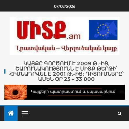
07/08/2026
ԿԱՅՔԸ ԳՈՐԾՈՒՄ Է 2009 Թ․-ԻՑ,
ՇԱՐՈՒՆԱԿՈՒԹՅՈՒՆՆ Է ՄԻՏՔ ԹԵՐԹԻ՝
ՀԻՄՆԱԴՐՎԵԼ Է 2001 Թ․-ԻՑ։ ԴԻՏՈՒՄՆԵՐԸ՝
ԱՄԵՆ ՕՐ 25 – 33 000