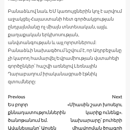
Բանաձևով նաև ԵՄ կառույցներին կոչ է արվում
աջակցել Հայաստանի հետ գործակցության
ընդլայնմանը ոչ միայն տնտեսական, այլև
քաղաքական երկխոսության,
անվտանգության և այլ ոլորտներում:
Բանաձևի նախագծում նշվում է, որ Ադրբեջանը
չի կարող համարվել Եվրամիության վստահելի
գործընկեր՝ հաշվի առնելով Լեռնային
Ղարաբաղում իրականացրած էթնիկ
զտումները:
Previous
Next
Ես բոլոր
«Միասին շատ խոսելու
քննադատություններին
կարիք ունենք».
ծանոթանում եմ.
նախարարը՝ բուհերի
Ավանեսյանը՝ Արսեն
միավորման ծրագրի