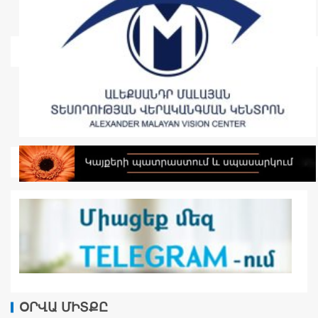
ՕՐՎԱ ՄԻՏՔԸ