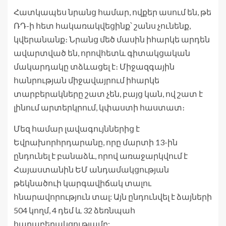
Հատկապես նրանց համար, ովքեր ասում են, թե
ՌԴ-ի հետ հակառակվեցինք՝ շանս չունենք,
կվերանանք։ Նրանց մեծ մասին իհարկե արդեն
ավարտված են, որովհետև գիտակցական
մակարդակը տձևացել է։ Միջազգային
հանրության միջավայրում իհարկե
տարբերակները շատ չեն, բայց կան, ով շատ է
լինում արտերկրում, կփաստի հաստատ։
Մեզ համար լավագույններից է
Եվրախորհրդարանը, որը մարտի 13-ին
ընդունել է բանաձև, որով առաջարկվում է
Հայաստանին ԵՄ անդամակցության
թեկնածուի կարգավիճակ տալու
հնարավորություն տալ: Այն ընդունվել է ձայների
504 կողմ, 4 դեմ և 32 ձեռնպահ
հարաբերակցությամբ: