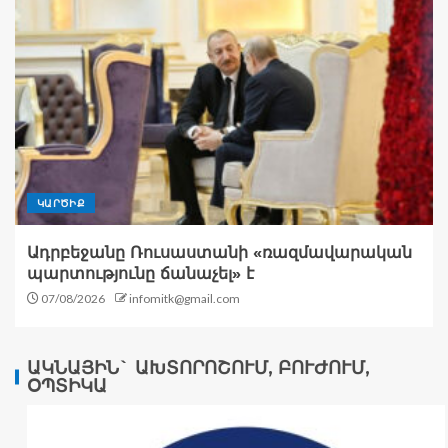
ԿԱՐԾԻՔ
Ադրբեջանը Ռուսաստանի «ռազմավարական
պարտությունը ճանաչել» է
07/08/2026
infomitk@gmail.com
ԱԿՆԱՅԻՆ` ԱԽՏՈՐՈՇՈՒՄ, ԲՈՒԺՈՒՄ,
ՕՊՏԻԿԱ