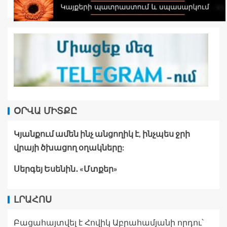
ՕՐՎԱ ՄԻՏՔԸ
Կյանքում ամեն ինչ անցողիկ է, ինչպես ջրի
վրայի ծխացող օղակները:
Սերգեյ Եսենին․ «Մտքեր»
ԼՐԱՀՈՍ
Բացահայտվել է Հովիկ Աբրահամյանի որդու՝