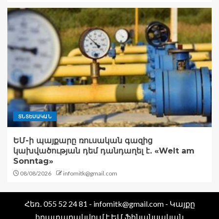
ՏՆՏԵՍԱԿԱՆ
ԵՄ-ի պայքարը ռուսական գազից
կախվածության դեմ դանդաղել է․ «Welt am
Sonntag»
08/08/2026
infomitk@gmail.com
Հեռ․ 055 52 24 81 - infomitk@gmail.com - Կայքը
հրատարակվում է ԵՄ ֆինանսական