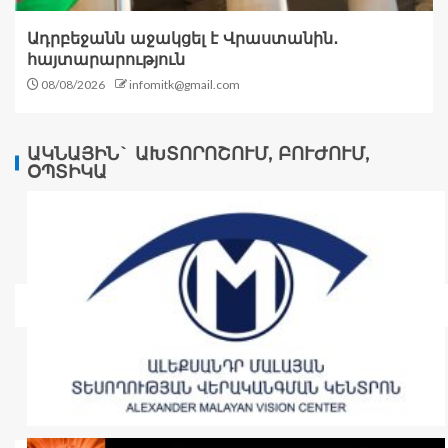
Ադրբեջանն աջակցել է Վրաստանին․
հայտարարություն
08/08/2026
infomitk@gmail.com
ԱԿՆԱՅԻՆ` ԱԽՏՈՐՈՇՈՒՄ, ԲՈՒԺՈՒՄ,
ՕՊՏԻԿԱ