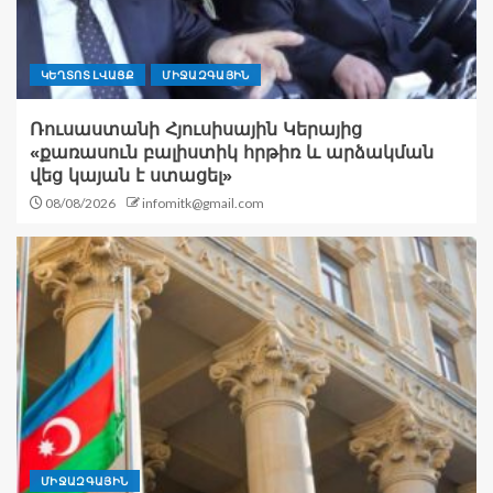
ԿԵՂՏՈՏ ԼՎԱՑՔ
ՄԻՋԱԶԳԱՅԻՆ
Ռուսաստանի Հյուսիսային Կերայից
«քառասուն բալիստիկ հրթիռ և արձակման
վեց կայան է ստացել»
08/08/2026
infomitk@gmail.com
ՄԻՋԱԶԳԱՅԻՆ