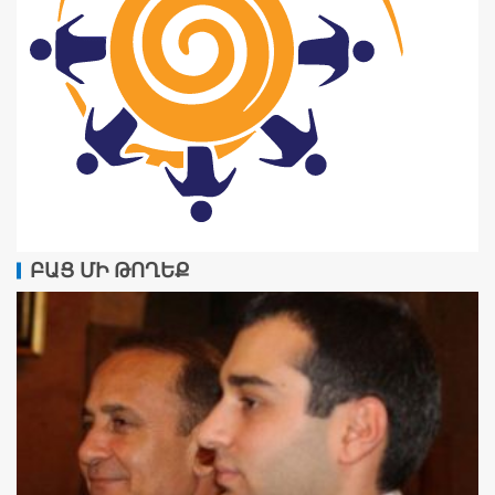
ԲԱՑ ՄԻ ԹՈՂԵՔ