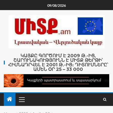
09/08/2026
ԿԱՅՔԸ ԳՈՐԾՈՒՄ Է 2009 Թ․-ԻՑ,
ՇԱՐՈՒՆԱԿՈՒԹՅՈՒՆՆ Է ՄԻՏՔ ԹԵՐԹԻ՝
ՀԻՄՆԱԴՐՎԵԼ Է 2001 Թ․-ԻՑ։ ԴԻՏՈՒՄՆԵՐԸ՝
ԱՄԵՆ ՕՐ 25 – 33 000