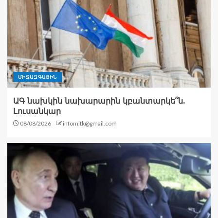
ՄԻՋԱԶԳԱՅԻՆ
ԱԳ նախկին նախարարին կբանտարկե՞ն.
Լուսանկար
08/08/2026
infomitk@gmail.com