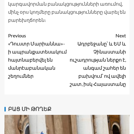
կարգավորման բանակցությունների առումով,
մինչ օրս կողմերը բանակցությունները վարել են
բարեխղճորեն։
Previous
Next
«Դուստր Մարիաննա»-
Ադրբեջանը՝ և ԵՄ և
ի ապրանքատեսակում
Չինաստանի
հայտնաբերվել են
ուշադրության ներքո է,
մանրէաբանական
անգամ շահեր են
շեղումներ
բախվում՝ ով ավելի
շատ, իսկ Հայաստանը
ԲԱՑ ՄԻ ԹՈՂԵՔ