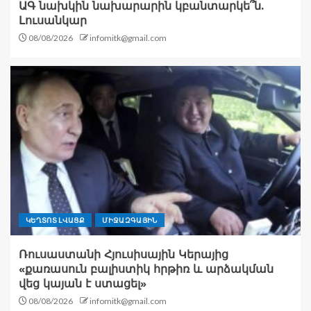
ԱԳ նախկին նախարարին կբանտարկե՞ն.
Լուսանկար
08/08/2026
infomitk@gmail.com
ԿԵՂՏՈՏ ԼՎԱՑՔ
ՄԻՋԱԶԳԱՅԻՆ
Ռուսաստանի Հյուսիսային Կերայից
«քառասուն բալիստիկ հրթիռ և արձակման
վեց կայան է ստացել»
08/08/2026
infomitk@gmail.com