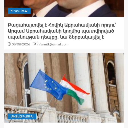
ԻՐԱՎՈՒՆՔ
Բացահայտվել է Հովիկ Աբրահամյանի որդու՝
Արգամ Աբրահամյանի կողմից պատվիրված
սպանության դեպքը․ նա ձերբակալվել է
08/08/2026
infomitk@gmail.com
ՄԻՋԱԶԳԱՅԻՆ