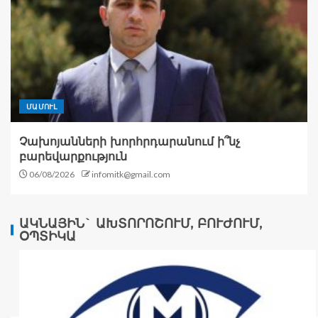
ՄԱՄՈՒԼ
Չախոյանների խորհրդարանում ի՞նչ
բարեվարքություն
06/08/2026
infomitk@gmail.com
ԱԿՆԱՅԻՆ` ԱԽՏՈՐՈՇՈՒՄ, ԲՈՒԺՈՒՄ,
ՕՊՏԻԿԱ