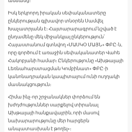
անձանց։
Իսկ երկրորդ իրական սեփականատերը
ընկերության գլխավոր տնօրեն Սամվել
Խաչատրյանն է։ Հայտարարագրում նշված է
ընդամենը մեկ միջանկյալ ընկերություն՝
Հայաստանում գտնվող «ՄԱՍԿՕ ՄԱՅՆ» ՓԲԸ-ն,
որը գործում է առաջին սեփականատեր Վահե
Հակոբյանի համար։ Ընկերությունը «Ախթալայի
Լեռնահարստացման Կոմբինատ» ՓԲԸ-ի
կանոնադրական կապիտալում ունի ուղղակի
մասնակցություն։
Հիմա ինչ-որ շրջանակներ փորձում են
խժդժություններ սարքելով տիրանալ
Ախթալայի հանքավայրին, որի մասով
նախարարությունը մեր հարցերն
անպատասխան է թողել»։