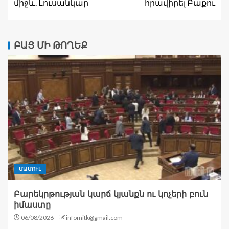
միջև. Լուսանկար
հրավիրել Բաքու
ԲԱՑ ՄԻ ԹՈՂԵՔ
ՄԱՄՈՒԼ
Բարեկրթության կարճ կյանքն ու կոչերի բուն
իմաստը
06/08/2026
infomitk@gmail.com