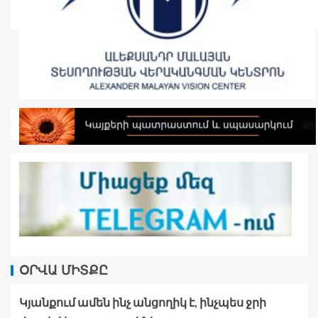
ՕՐՎԱ ՄԻՏՔԸ
Կյանքում ամեն ինչ անցողիկ է, ինչպես ջրի