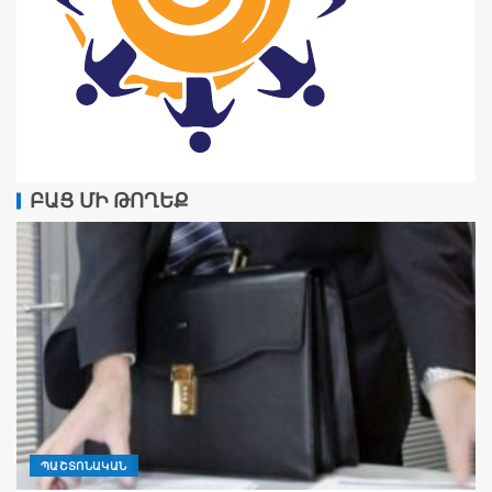
ԲԱՑ ՄԻ ԹՈՂԵՔ
ՊԱՇՏՈՆԱԿԱՆ