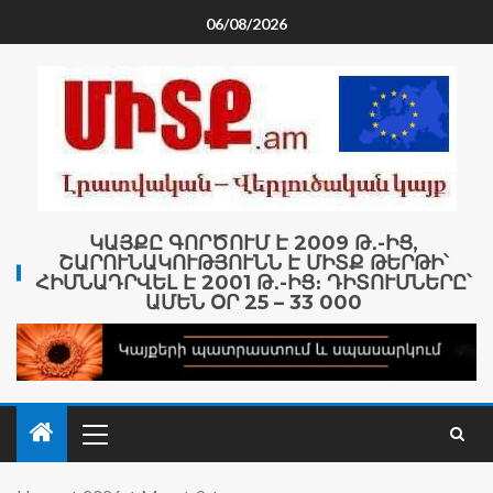
06/08/2026
ԿԱՅՔԸ ԳՈՐԾՈՒՄ Է 2009 Թ․-ԻՑ,
ՇԱՐՈՒՆԱԿՈՒԹՅՈՒՆՆ Է ՄԻՏՔ ԹԵՐԹԻ՝
ՀԻՄՆԱԴՐՎԵԼ Է 2001 Թ․-ԻՑ։ ԴԻՏՈՒՄՆԵՐԸ՝
ԱՄԵՆ ՕՐ 25 – 33 000