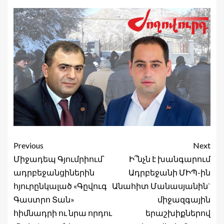
Previous
Next
Միջադեպ Գյումրիում՝
Ի՞նչն է խանգարում
ադրբեջանցիներին
Ադրբեջանի ՄԻՊ-ին
հյուրընկալած «Գըվուգ
Անահիտ Մանասյանին`
Գաստրո Տան»
միջազգային
հիմնադրի ու նրա որդու
երաշխիքներով