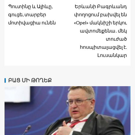
Պուտինը և Ալիևը,
Երևանի Բագրևանդ
գուցե, տարբեր
փողոցում բախվել են
մոտիվացիա ունեն
«Opel» մակնիշի երկու
ավտոմեքենա․ մեկ
տուժած
հոսպիտալացվել է.
Լուսանկար
ԲԱՑ ՄԻ ԹՈՂԵՔ