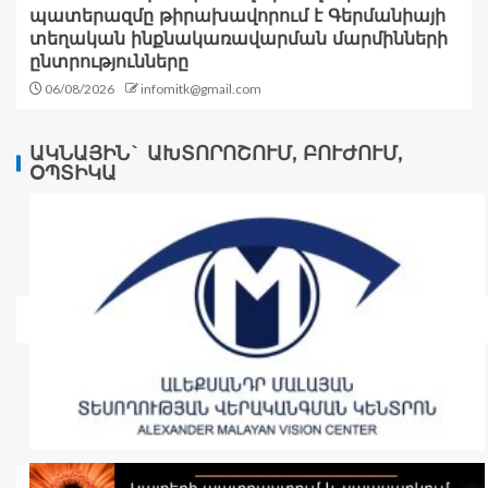
պատերազմը թիրախավորում է Գերմանիայի
տեղական ինքնակառավարման մարմինների
ընտրությունները
06/08/2026
infomitk@gmail.com
ԱԿՆԱՅԻՆ` ԱԽՏՈՐՈՇՈՒՄ, ԲՈՒԺՈՒՄ,
ՕՊՏԻԿԱ