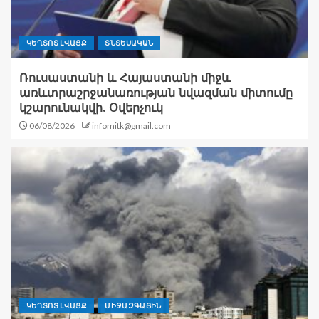
ԿԵՂՏՈՏ ԼՎԱՑՔ
ՏՆՏԵՍԱԿԱՆ
Ռուսաստանի և Հայաստանի միջև
առևտրաշրջանառության նվազման միտումը
կշարունակվի. Օվերչուկ
06/08/2026
infomitk@gmail.com
ԿԵՂՏՈՏ ԼՎԱՑՔ
ՄԻՋԱԶԳԱՅԻՆ