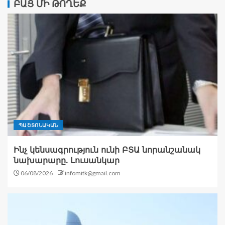
ԲԱՑ ՄԻ ԹՈՂԵՔ
ՊԱՇՏՈՆԱԿԱՆ
Ինչ կենսագրություն ունի ԲՏԱ նորանշանակ
նախարարը. Լուսանկար
06/08/2026
infomitk@gmail.com