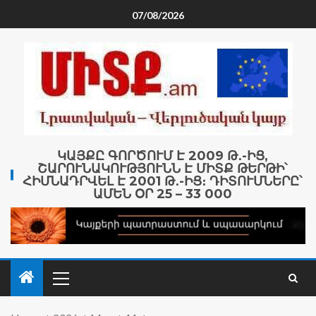
07/08/2026
ԿԱՅՔԸ ԳՈՐԾՈՒՄ Է 2009 Թ․-ԻՑ,
ՇԱՐՈՒՆԱԿՈՒԹՅՈՒՆՆ Է ՄԻՏՔ ԹԵՐԹԻ՝
ՀԻՄՆԱԴՐՎԵԼ Է 2001 Թ․-ԻՑ։ ԴԻՏՈՒՄՆԵՐԸ՝
ԱՄԵՆ ՕՐ 25 – 33 000