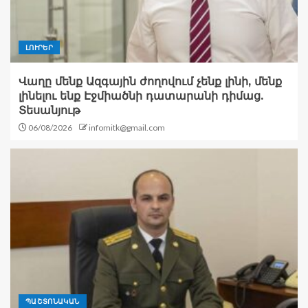
ԼՈՒՐԵՐ
Վաղը մենք Ազգային ժողովում չենք լինի, մենք
լինելու ենք Էջմիածնի դատարանի դիմաց.
Տեսանյութ
06/08/2026
infomitk@gmail.com
ՊԱՇՏՈՆԱԿԱՆ