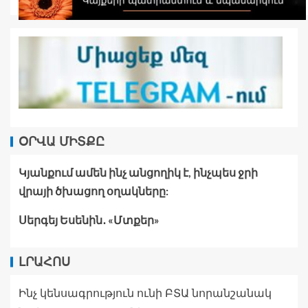
ՕՐՎԱ ՄԻՏՔԸ
Կյանքում ամեն ինչ անցողիկ է, ինչպես ջրի
վրայի ծխացող օղակները:
Սերգեյ Եսենին․ «Մտքեր»
ԼՐԱՀՈՍ
Ինչ կենսագրություն ունի ԲՏԱ նորանշանակ