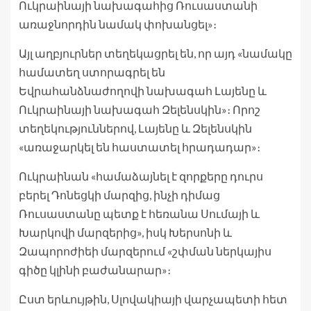
Ուկրաինայի նախագահից Ռուսաստանի
առաջնորդին նամակ փոխանցել»։
Այլ աղբյուրներ տեղեկացրել են, որ այդ «նամակը
համատեղ ստորագրել են
Եվրահանձնաժողովի նախագահ Լայենը և
Ուկրաինայի նախագահ Զելենսկին»։ Որոշ
տեղեկություններով, Լայենը և Զելենսկին
«առաջարկել են հաստատել հրադադար»։
Ուկրաինան «համաձայնել է զորքերը դուրս
բերել Դոնեցկի մարզից, ինչի դիմաց
Ռուսաստանը պետք է հեռանա Սումայի և
Խարկովի մարզերից», իսկ Խերսոնի և
Զապորոժիեի մարզերում «շփման ներկայիս
գիծը կլինի բաժանարար»։
Ըստ երևույթին, Սլովակիայի վարչապետի հետ