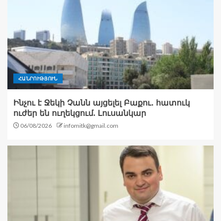
ՀԱՆՐՈՒԹՅՈՒՆ
Ինչու է Ջեկի Չանն այցելել Բաքու․ հատուկ
ուժեր են ուղեկցում. Լուսանկար
06/08/2026
infomitk@gmail.com