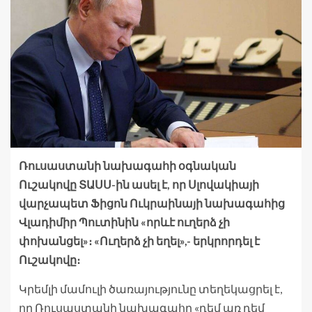
Ռուսաստանի նախագահի օգնական
Ուշակովը ՏԱՍՍ-ին ասել է, որ Սլովակիայի
վարչապետ Ֆիցոն Ուկրաինայի նախագահից
Վլադիմիր Պուտինին «որևէ ուղերձ չի
փոխանցել»։ «Ուղերձ չի եղել»,- երկրորդել է
Ուշակովը։
Կրեմլի մամուլի ծառայությունը տեղեկացրել է,
որ Ռուսաստանի նախագահը «դեմ առ դեմ