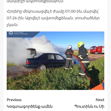
մակնիշի ավտոմեքենայում։
Հրդեհը մեկուսացվել է ժամը 07։00-ին, մարվել՝
07։26-ին։ Այրվել է ավտոմեքենան․ տուժածներ
չկան։
Previous
Next
Կօգտագործենք ամեն
Պուտինն ու Սի