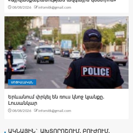
08/08/2026
infomitk@gmail.com
ՍՈՑԻԱԼԱԿԱՆ
Երևանում փրկել են ռուս կնոջ կյանքը․
Լուսանկար
08/08/2026
infomitk@gmail.com
ԱԿՆԱՅԻՆ` ԱԽՏՈՐՈՇՈՒՄ, ԲՈՒԺՈՒՄ,