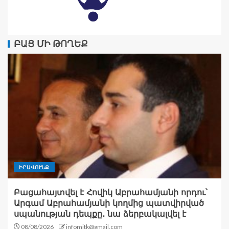
ԲԱՑ ՄԻ ԹՈՂԵՔ
ԻՐԱՎՈՒՆՔ
Բացահայտվել է Հովիկ Աբրահամյանի որդու՝
Արգամ Աբրահամյանի կողմից պատվիրված
սպանության դեպքը․ նա ձերբակալվել է
08/08/2026
infomitk@gmail.com