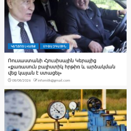
ԿԵՂՏՈՏ ԼՎԱՑՔ
ՄԻՋԱԶԳԱՅԻՆ
Ռուսաստանի Հյուսիսային Կերայից
«քառասուն բալիստիկ հրթիռ և արձակման
վեց կայան է ստացել»
08/08/2026
infomitk@gmail.com