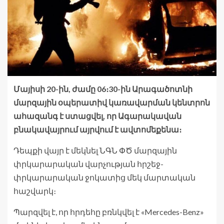
Մայիսի 20-ին, ժամը 06։30-ին Արագածոտնի
մարզային օպերատիվ կառավարման կենտրոն
ահազանգ է ստացվել, որ Ագարակավան
բնակավայրում այրվում է ավտոմեքենա։
Դեպքի վայր է մեկնել ՆԳՆ ՓԾ մարզային
փրկարարական վարչության հրշեջ-
փրկարարական ջոկատից մեկ մարտական
հաշվարկ։
Պարզվել է, որ հրդեհը բռնկվել է «Mercedes-Benz»