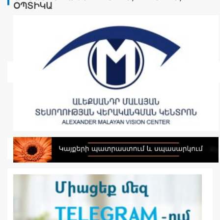
ՕՊՏԻԿԱ