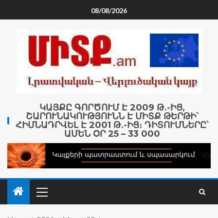
08/08/2026
ԿԱՅՔԸ ԳՈՐԾՈՒՄ Է 2009 Թ․-ԻՑ,
ՇԱՐՈՒՆԱԿՈՒԹՅՈՒՆՆ Է ՄԻՏՔ ԹԵՐԹԻ՝
ՀԻՄՆԱԴՐՎԵԼ Է 2001 Թ․-ԻՑ։ ԴԻՏՈՒՄՆԵՐԸ՝
ԱՄԵՆ ՕՐ 25 – 33 000