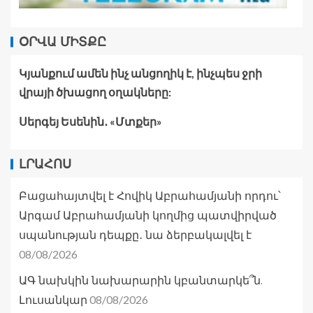
ՕՐՎԱ ՄԻՏՔԸ
Կյանքում ամեն ինչ անցողիկ է, ինչպես ջրի
վրայի ծխացող օղակները:
Սերգեյ Եսենին․ «Մտքեր»
ԼՐԱՀՈՍ
Բացահայտվել է Հովիկ Աբրահամյանի որդու՝
Արգամ Աբրահամյանի կողմից պատվիրված
սպանության դեպքը․ նա ձերբակալվել է
08/08/2026
ԱԳ նախկին նախարարին կբանտարկե՞ն.
08/08/2026
Լուսանկար