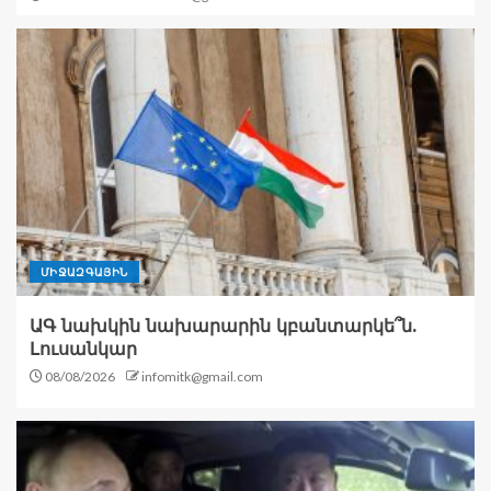
ՄԻՋԱԶԳԱՅԻՆ
ԱԳ նախկին նախարարին կբանտարկե՞ն.
Լուսանկար
08/08/2026
infomitk@gmail.com