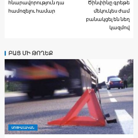
հնարավորություն դա
Ծինփինը գրեթե
համոզելու համար
մեկուկես ժամ
բանակցել են նեղ
կազմով
ԲԱՑ ՄԻ ԹՈՂԵՔ
ՍՈՑԻԱԼԱԿԱՆ