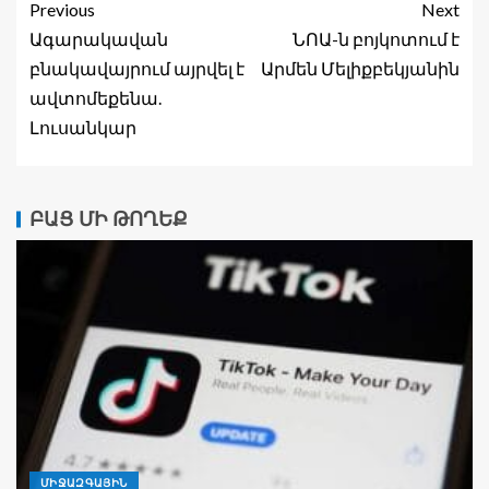
Previous
Next
Ագարակավան
ՆՈԱ-ն բոյկոտում է
բնակավայրում այրվել է
Արմեն Մելիքբեկյանին
ավտոմեքենա.
Լուսանկար
ԲԱՑ ՄԻ ԹՈՂԵՔ
ՄԻՋԱԶԳԱՅԻՆ