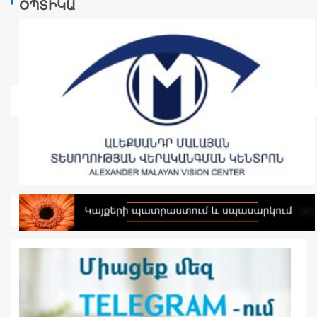
ՕՊՏԻԿԱ