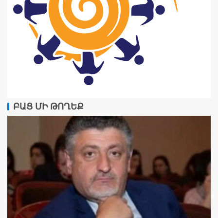
ԲԱՑ ՄԻ ԹՈՂԵՔ