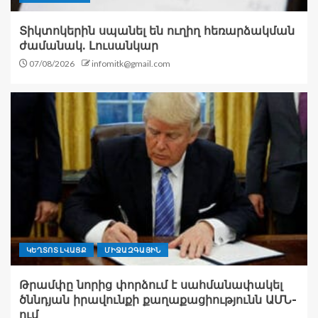
Տիկտոկերին սպանել են ուղիղ հեռարձակման
ժամանակ. Լուսանկար
07/08/2026
infomitk@gmail.com
ԿԵՂՏՈՏ ԼՎԱՑՔ
ՄԻՋԱԶԳԱՅԻՆ
Թրամփը նորից փորձում է սահմանափակել
ծննդյան իրավունքի քաղաքացիությունն ԱՄՆ-
ում