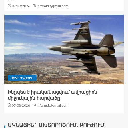
07/08/2026
infomitk@gmail.com
ՄԻՋԱԶԳԱՅԻՆ
Ինչպես է իրականացվում ավիացիոն
միջուկային հարվածը
07/08/2026
infomitk@gmail.com
ԱԿՆԱՅԻՆ` ԱԽՏՈՐՈՇՈՒՄ, ԲՈՒԺՈՒՄ,