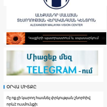
ՕՐՎԱ ՄԻՏՔԸ
Ոչ ոք չի կարող հասնել փրկության շնորհիվ
որևէ ուսմունքի: