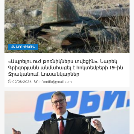
ՀԱՆՐՈՒԹՅՈՒՆ
«Ապրելու ուժ թոռնիկներս տվեցին». Նարեկ
Գրիգորյանն անմահացել է հոկտեմբերի 19-ին
Ջրականում. Լուսանկարներ
09/08/2026
infomitk@gmail.com