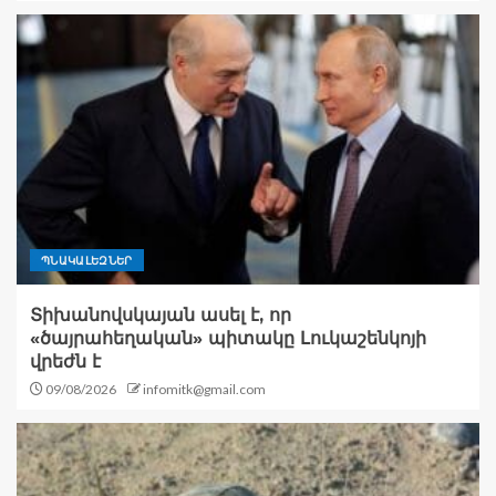
ՊՆԱԿԱԼԵԶՆԵՐ
Տիխանովսկայան ասել է, որ
«ծայրահեղական» պիտակը Լուկաշենկոյի
վրեժն է
09/08/2026
infomitk@gmail.com