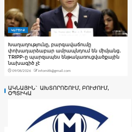
ԿԱՐԾԻՔ
Խաղաղությունը, բարգավաճումը
փոխադարձաբար ամրապնդում են միմյանց․
TRIPP-ը պարզապես ենթակառուցվածքային
նախագիծ չէ
09/08/2026
infomitk@gmail.com
ԱԿՆԱՅԻՆ` ԱԽՏՈՐՈՇՈՒՄ, ԲՈՒԺՈՒՄ,
ՕՊՏԻԿԱ