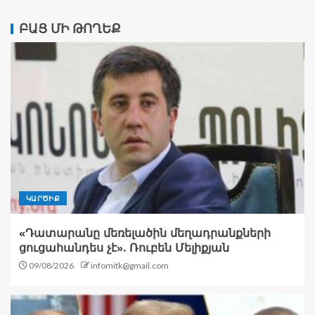
ԲԱՑ ՄԻ ԹՈՂԵՔ
ԿԱՐԾԻՔ
«Դատարանը մեռելածին մեղադրանքների
ցուցահանդես չէ». Ռուբեն Մելիքյան
09/08/2026
infomitk@gmail.com