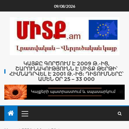
09/08/2026
ԿԱՅՔԸ ԳՈՐԾՈՒՄ Է 2009 Թ․-ԻՑ,
ՇԱՐՈՒՆԱԿՈՒԹՅՈՒՆՆ Է ՄԻՏՔ ԹԵՐԹԻ՝
ՀԻՄՆԱԴՐՎԵԼ Է 2001 Թ․-ԻՑ։ ԴԻՏՈՒՄՆԵՐԸ՝
ԱՄԵՆ ՕՐ 25 – 33 000