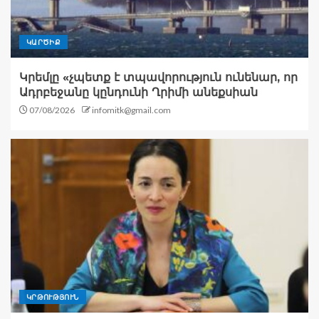
ԿԱՐԾԻՔ
Կրեմլը «չպետք է տպավորություն ունենար, որ
Ադրբեջանը կընդունի Ղրիմի անեքսիան
07/08/2026
infomitk@gmail.com
ԿՐԹՈՒԹՅՈՒՆ