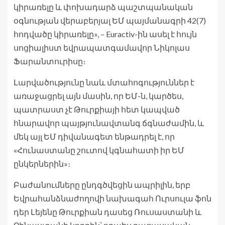
կիրառելը և փոխադարձ պաշտպանական
օգնության վերաբերյալ ԵՄ պայմանագրի 42(7)
հոդվածը կիրառելը», – Euractiv-ին ասել է հույն
սոցիալիստ եվրապատգամավոր Նիկոլաս
Ֆարանտուրիսը։
Լարվածությունը նաև մտահոգություններ է
առաջացրել այն մասին, որ ԵՄ-ն, կարծես,
պատրաստ չէ Թուրքիայի հետ կապված
հնարավոր պայթյունավտանգ ճգնաժամին, և
մեկ այլ ԵՄ դիվանագետ ենթադրել է, որ
«Հունաստանը շուտով կգնահատի իր ԵՄ
ընկերներին»։
Բաժանումները ընդգծվեցին ապրիլին, երբ
Եվրահանձնաժողովի նախագահ Ուրսուլա ֆոն
դեր Լեյենը Թուրքիան դասեց Ռուսաստանի և