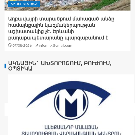
ԿԵՂՏՈՏ ԼՎԱՑՔ
Աղբավայրի տարածքում մահացած անձը
համայնքային կազմակերպության
աշխատակից չէ․ Երևանի
քաղաքապետարանը պարզաբանում է
07/08/2026
infomitk@gmail.com
ԱԿՆԱՅԻՆ` ԱԽՏՈՐՈՇՈՒՄ, ԲՈՒԺՈՒՄ,
ՕՊՏԻԿԱ