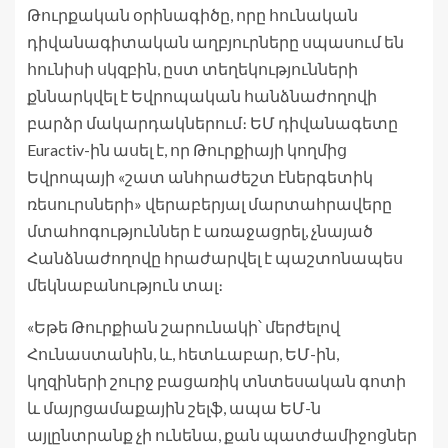
Թուրքական օրինագիծը, որը հունական
դիվանագիտական ​​աղբյուրները սպասում են
հունիսի սկզբին, ըստ տեղեկությունների
քննարկվել է Եվրոպական հանձնաժողովի
բարձր մակարդակներում։ ԵՄ դիվանագետը
Euractiv-ին ասել է, որ Թուրքիայի կողմից
Եվրոպայի «շատ անհրաժեշտ էներգետիկ
ռեսուրսների» վերաբերյալ մարտահրավերը
մտահոգություններ է առաջացրել, չնայած
Հանձնաժողովը հրաժարվել է պաշտոնապես
մեկնաբանություն տալ։
«Եթե Թուրքիան շարունակի՝ մերժելով
Հունաստանին, և, հետևաբար, ԵՄ-ին,
կղզիների շուրջ բացառիկ տնտեսական գոտի
և մայրցամաքային շելֆ, ապա ԵՄ-ն
այլընտրանք չի ունենա, քան պատժամիջոցներ