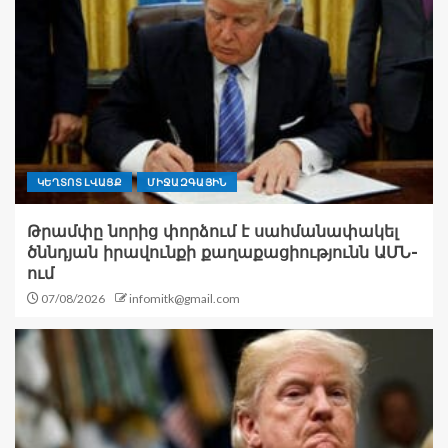
ԿԵՂՏՈՏ ԼՎԱՑՔ
ՄԻՋԱԶԳԱՅԻՆ
Թրամփը նորից փորձում է սահմանափակել
ծննդյան իրավունքի քաղաքացիությունն ԱՄՆ-
ում
07/08/2026
infomitk@gmail.com