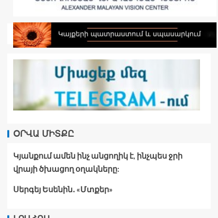
ՕՐՎԱ ՄԻՏՔԸ
Կյանքում ամեն ինչ անցողիկ է, ինչպես ջրի
վրայի ծխացող օղակները:
Սերգեյ Եսենին․ «Մտքեր»