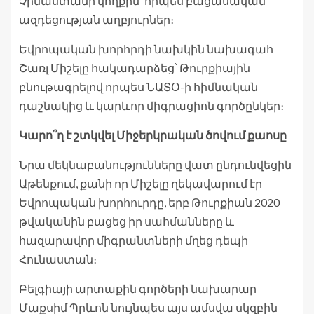
Չինաստանի կողքին՝ որպես բացասական
ազդեցության աղբյուրներ։
Եվրոպական խորհրդի նախկին նախագահ
Շառլ Միշելը հակադարձեց՝ Թուրքիային
բնութագրելով որպես ՆԱՏՕ-ի հիմնական
դաշնակից և կարևոր միգրացիոն գործընկեր։
Կարո՞ղ է շտկվել Միջերկրական ծովում քաոսը
Նրա մեկնաբանությունները վատ ընդունվեցին
Աթենքում, քանի որ Միշելը ղեկավարում էր
Եվրոպական խորհուրդը, երբ Թուրքիան 2020
թվականին բացեց իր սահմանները և
հազարավոր միգրանտների մղեց դեպի
Հունաստան։
Բելգիայի արտաքին գործերի նախարար
Մաքսիմ Պրևոն նույնպես այս ամսվա սկզբին