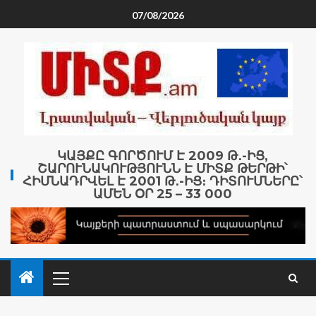
07/08/2026
ԿԱՅՔԸ ԳՈՐԾՈՒՄ Է 2009 Թ․-ԻՑ,
ՇԱՐՈՒՆԱԿՈՒԹՅՈՒՆՆ Է ՄԻՏՔ ԹԵՐԹԻ՝
ՀԻՄՆԱԴՐՎԵԼ Է 2001 Թ․-ԻՑ։ ԴԻՏՈՒՄՆԵՐԸ՝
ԱՄԵՆ ՕՐ 25 – 33 000