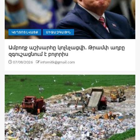
ԿԵՂՏՈՏ ԼՎԱՑՔ
ՄԻՋԱԶԳԱՅԻՆ
Ամբողջ աշխարհը կոչնչացվի․ Թրամփ աղբը
զգուշացնում է բոլորիս
07/08/2026
infomitk@gmail.com