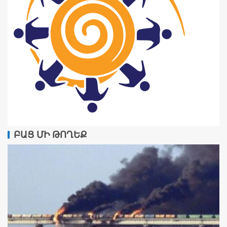
ԲԱՑ ՄԻ ԹՈՂԵՔ