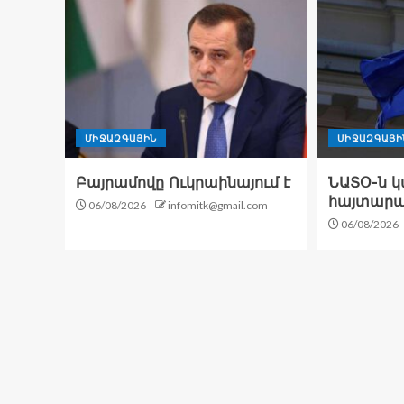
ՄԻՋԱԶԳԱՅԻՆ
ՄԻՋԱԶԳԱՅԻ
Բայրամովը Ուկրաինայում է
ՆԱՏՕ-ն կ
հայտարար
06/08/2026
infomitk@gmail.com
06/08/2026