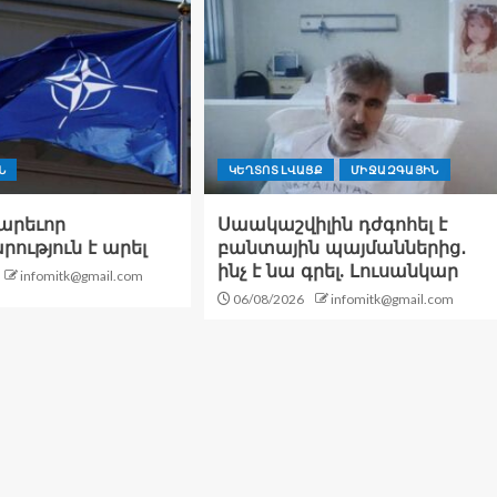
Ն
ԿԵՂՏՈՏ ԼՎԱՑՔ
ՄԻՋԱԶԳԱՅԻՆ
արեւոր
Սաակաշվիլին դժգոհել է
ություն է արել
բանտային պայմաններից․
ինչ է նա գրել. Լուսանկար
infomitk@gmail.com
06/08/2026
infomitk@gmail.com