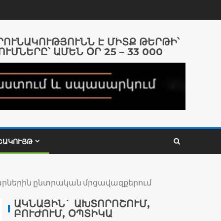
ԱՐՈՒՆԱԿՈՒԹՅՈՒՆՆ Է ՄԻՏՔ ԹԵՐԹԻ՝
ՈՒՄՆԵՐԸ՝ ԱՄԵՆ ՕՐ 25 – 33 000
ՇԱԿՈՒՅԹ
պարներին ընտրական մրցավազքերում
ԱԿՆԱՅԻՆ` ԱԽՏՈՐՈՇՈՒՄ,
ԲՈՒԺՈՒՄ, ՕՊՏԻԿԱ