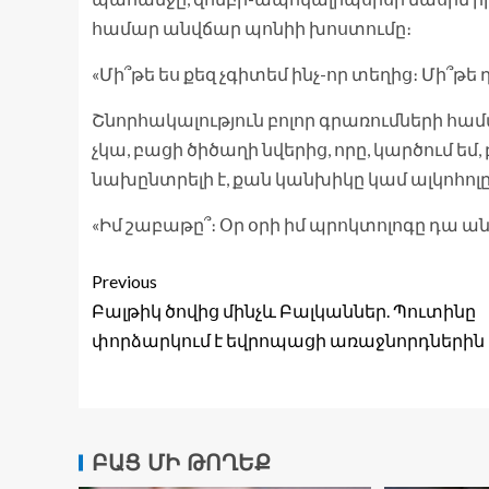
համար անվճար պոնիի խոստումը։
«Մի՞թե ես քեզ չգիտեմ ինչ-որ տեղից։ Մի՞թ
Շնորհակալություն բոլոր գրառումների հա
չկա, բացի ծիծաղի նվերից, որը, կարծում եմ
նախընտրելի է, քան կանխիկը կամ ալկոհոլը
«Իմ շաբաթը՞։ Օր օրի իմ պրոկտոլոգը դա ան
Previous
Բալթիկ ծովից մինչև Բալկաններ. Պուտինը
փորձարկում է եվրոպացի առաջնորդներին
ԲԱՑ ՄԻ ԹՈՂԵՔ