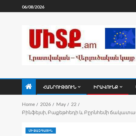
06/08/2026
ՀԱՆՐՈՒԹՅՈՒՆ
ԻՐԱՎՈՒՆՔ
Home
2026
May
22
Բինֆեյսի, Բաքեթհեդի և Բըրնհեմի ճակատ
ՄԻՋԱԶԳԱՅԻՆ