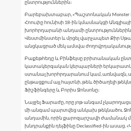
ընտրություններին։
Բարեբախտաբար, «Պաշտոնական Monster Ravi
Հոուփը հունիսի 18-ին կմասնակցի Անգլիայ
խորհրդարանի անդամի ընտրություններին, 
Վեստմինստեր և մրցել վարչապետ Քիր Սթա
անցկացրած մեկ ամսվա ժողովրդականությ
Բաքեթհեդը և Բինֆեյսը բրիտանական ընտր
կատակերգական կերպարների երկարատև ավա
ստանալ խորհրդարանում կամ, առնվազն, ա
ընթացքում այլ հայտնի, թեև ծիծաղելի թեկն
Ֆիշֆինգերը և Բորիս Ջոնսոնը։
Նայջել Ֆարաժը, որը յոթ անգամ չկարողաց
մի անգամ պարտվեց անկախ թեկնածու Ջո
անդամին, որին քարոզարշավի ժամանակ մ
խնդրանքին դելֆինը Declassified-ին ասաց.