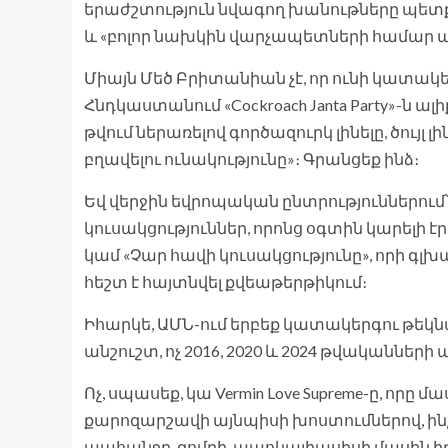
երաժշտություն նվագող խանութները պետ
և «բոլոր նախկին վարչապետների համար պե
Միայն Մեծ Բրիտանիան չէ, որ ունի կատակե
Հնդկաստանում «Cockroach Janta Party»-ն
թվում ներառելով գործազուրկ լինելը, ծույլ
բղավելու ունակությունը»։ Գրանցեք ինձ։
Եվ վերջին եվրոպական ընտրություններում
կուսակցություններ, որոնց օգտին կարելի էր ք
կամ «Չար հավի կուսակցությունը», որի գլխ
հեշտ է հայտնվել քվեաթերթիկում։
Իհարկե, ԱՄՆ-ում երբեք կատակերգու թեկնա
անշուշտ, ոչ 2016, 2020 և 2024 թվականներ
Ոչ, սպասեք, կա Vermin Love Supreme-ը, որը
քարոզարշավի այնպիսի խոստումներով, ին
պահանջը, զոմբի-ապոկալիպսիսի մասին իր