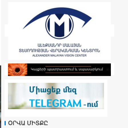
ՕՐՎԱ ՄԻՏՔԸ