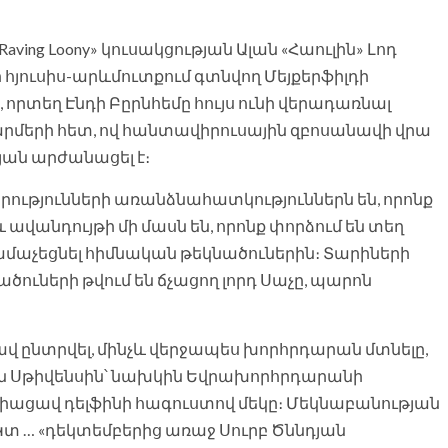
ng Loony» կուսակցության Ալան «Հաուլին» Լոդ
ի հյուսիս-արևմուտքում գտնվող Մեյքերֆիլդի
որտեղ Էնդի Բըրնհեմը հույս ունի վերադառնալ
րմերի հետ, ով հանտավիրուսային զբոսանավի վրա
ան արժանացել է։
ությունների առանձնահատկություններն են, որոնք
նդույթի մի մասն են, որոնք փորձում են տեղ
մաչեցնել հիմնական թեկնածուներին։ Տարիների
ածուների թվում են ճչացող լորդ Սաչը, պարոն
ավ ընտրվել, մինչև վերջապես խորհրդարան մտնելը,
ն Սթիվենսին՝ նախկին Եվրախորհրդարանի
իացավ դելֆինի հագուստով մեկը։ Մեկնաբանության
 «Կտ … «դեկտեմբերից առաջ Սուրբ Ծննդյան