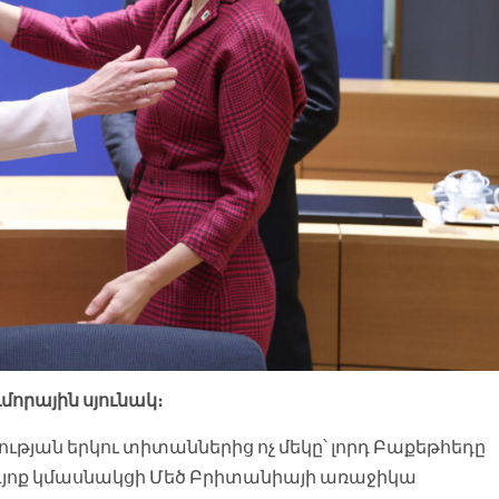
մորային սյունակ։
յան երկու տիտաններից ոչ մեկը՝ լորդ Բաքեթհեդը
արդյոք կմասնակցի Մեծ Բրիտանիայի առաջիկա