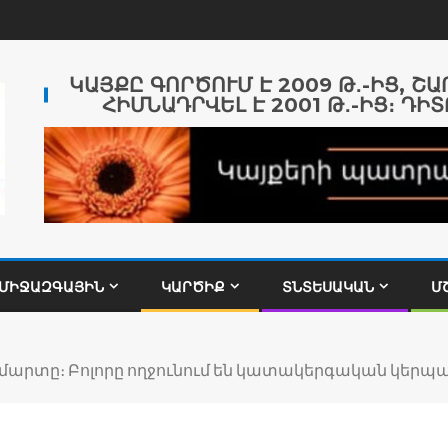
ԿԱՅՔԸ ԳՈՐԾՈՒՄ Է 2009 Թ․-ԻՑ, Շ
ՀԻՄՆԱԴՐՎԵԼ Է 2001 Թ․-ԻՑ։ ԴԻՏ
ՄԻՋԱԶԳԱՅԻՆ
ԿԱՐԾԻՔ
ՏՆՏԵՍԱԿԱՆ
Մ
ամարտը։ Բոլորը ողջունում են կատակերգական կեր