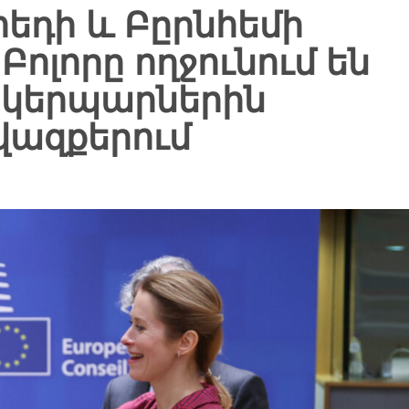
հեդի և Բըրնհեմի
լորը ողջունում են
կերպարներին
վազքերում