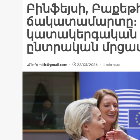
Բինֆեյսի, Բաքեթ
ճակատամարտը։ Բո
կատակերգական 
ընտրական մրցա
infomitk@gmail.com
22/05/2026
1 min read