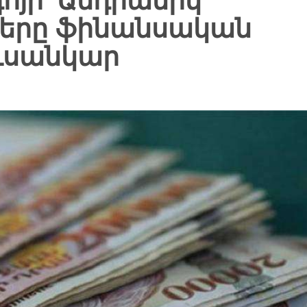
ոյի՝ Անդրանիկ
 սերը ֆինանսական
ուսանկար