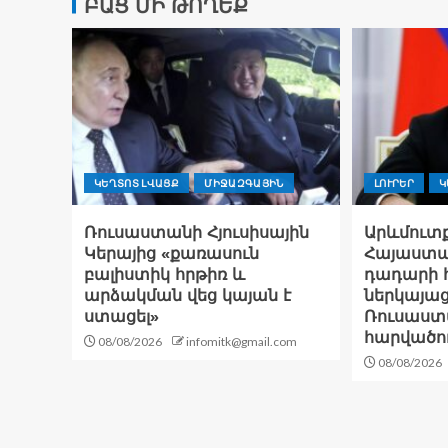
ԲԱՑ ՄԻ ԹՈՂԵՔ
ԿԵՂՏՈՏ ԼՎԱՑՔ
ՄԻՋԱԶԳԱՅԻՆ
ԼՈՒՐԵՐ
Կ
Ռուսաստանի Հյուսիսային
Արևմուտք
Կերայից «քառասուն
Հայաստան
բալիստիկ հրթիռ և
դադարի հ
արձակման վեց կայան է
ներկայաց
ստացել»
Ռուսաստ
հարվածող
08/08/2026
infomitk@gmail.com
08/08/2026