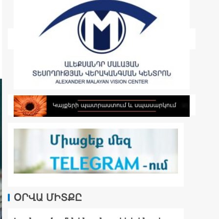
ՕՐՎԱ ՄԻՏՔԸ