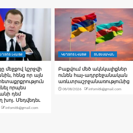
ԵՂՏՈՏ ԼՎԱՑՔ
ԿԵՂՏՈՏ ԼՎԱՑՔ
ՏՆՏԵՍԱԿԱՆ
ը մեջքով կշրջվի
Բաքվում մեծ ակնկալիքներ
ին, հենց որ այն
ունեն հայ-ադրբեջանական
ետաքրքրություն
առևտրաշրջանառությունից
նել որպես
08/08/2026
infomitk@gmail.com
անի դեմ
 խոյ․ Մեդվեդեւ
infomitk@gmail.com