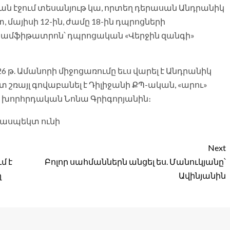
ն էջում տեսանյութ կա, որտեղ դերասան Անդրանիկ
, մայիսի 12-ին, ժամը 18-ին դպրոցների
ի ամֆիթատրոն՝ դպրոցական «Վերջին զանգի»
26 թ. Ամանորի միջոցառումը եւս վարել է Անդրանիկ
 շռայլ գովաբանել է Դիլիջանի ՔՊ-ական, «արու»
 խորհրդական Նոնա Գրիգորյանին։
Next
մ է
Բոլոր սահմաններն անցել ես. Մանուկյանը՝
ղ
Ավինյանին