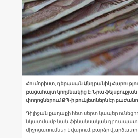
Հումորիստ, դերասան Անդրանիկ Հարությու
բացահայտ կողմնակից է։ Նրա ֆեյսբուքյան
փողոցներում ՔՊ-ի բուկլետներն էր բաժանո
Դիլիջան քաղաքի հետ սերտ կապեր ունեցո
նկատմամբ նաև ֆինանսական դրդապատճա
միջոցառումներ է վարում, բարձր վարձատր