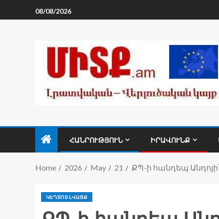
08/08/2026
ՀԱՆՐՈՒԹՅՈՒՆ
ԻՐԱՎՈՒՆՔ
Home
2026
May
21
ՔՊ-ի հանդեպ Անդոյի
ԿԵՂՏՈՏ ԼՎԱՑՔ