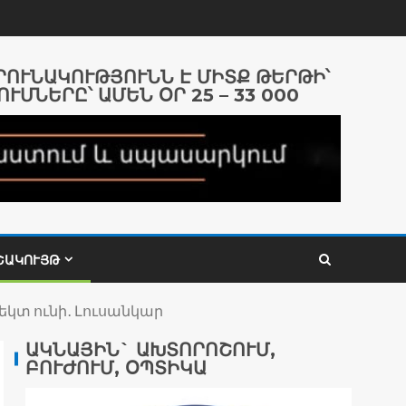
ԱՐՈՒՆԱԿՈՒԹՅՈՒՆՆ Է ՄԻՏՔ ԹԵՐԹԻ՝
ՈՒՄՆԵՐԸ՝ ԱՄԵՆ ՕՐ 25 – 33 000
ՇԱԿՈՒՅԹ
եկտ ունի․ Լուսանկար
ԱԿՆԱՅԻՆ` ԱԽՏՈՐՈՇՈՒՄ,
ԲՈՒԺՈՒՄ, ՕՊՏԻԿԱ