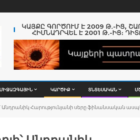
ԿԱՅՔԸ ԳՈՐԾՈՒՄ Է 2009 Թ․-ԻՑ, Շ
ՀԻՄՆԱԴՐՎԵԼ Է 2001 Թ․-ԻՑ։ ԴԻՏ
ՄԻՋԱԶԳԱՅԻՆ
ԿԱՐԾԻՔ
ՏՆՏԵՍԱԿԱՆ
Մ
՝ Անդրանիկ Հարությունյանի սերը ֆինանսական ասպ